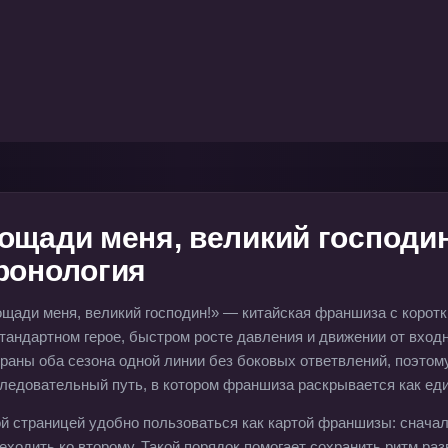
ощади меня, великий господин
ронология
щади меня, великий господин!» — китайская франшиза с коротк
тандартном герое, быстром росте давления и движении от входн
раны оба сезона одной линии без боковых ответвлений, поэтому
ледовательный путь, в котором франшиза раскрывается как еди
й страницей удобно пользоваться как картой франшизы: сначал
еходить ко второму. Такой порядок помогает сохранить ритм раз