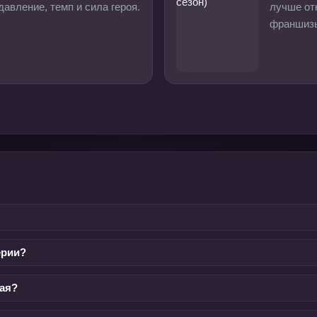
давление, темп и сила героя.
лучше от
франшиз
ерии?
тая?