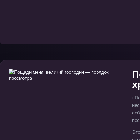
П
х
«По
нес
соб
пос
Это
пер