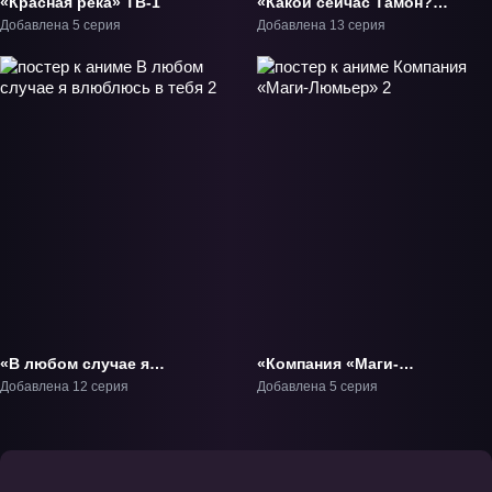
«Красная река» ТВ-1
«Какой сейчас Тамон?!»
ТВ-1
Добавлена 5 серия
Добавлена 13 серия
«В любом случае я
«Компания «Маги-
влюблюсь в тебя 2»
Люмьер» 2» ТВ-2
Добавлена 12 серия
Добавлена 5 серия
ТВ-2