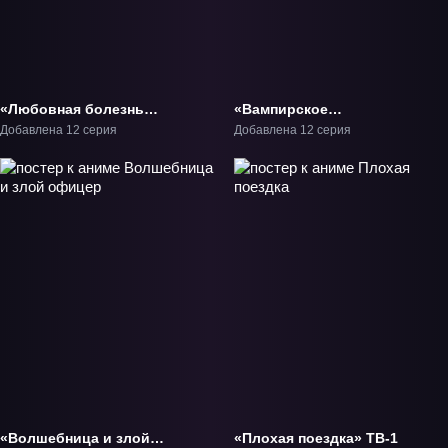
«Любовная болезнь
«Вампирское
Хананои» ТВ-1
общежитие» ТВ-1
Добавлена 12 серия
Добавлена 12 серия
«Волшебница и злой
«Плохая поездка» ТВ-1