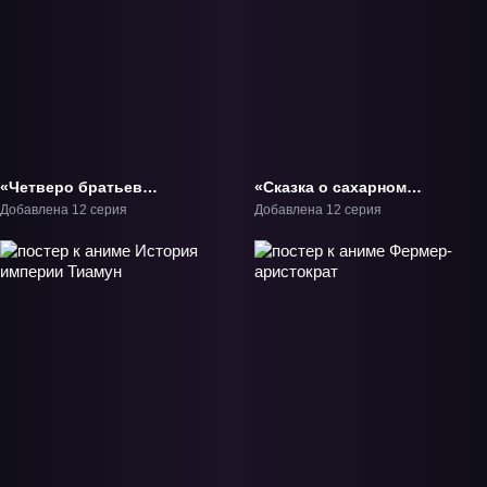
«Четверо братьев
«Сказка о сахарном
Юдзуки» ТВ-1
яблоке» ТВ-1
Добавлена 12 серия
Добавлена 12 серия