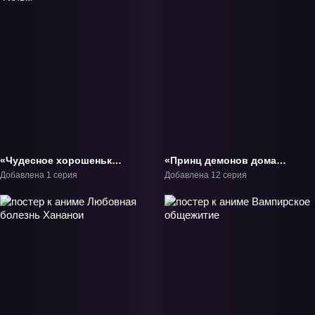
«Чудесное хорошенькое
«Принц демонов дома
лекарство! Фильм»
Момоти» ТВ-1
Добавлена 1 серия
Добавлена 12 серия
Фильм-1