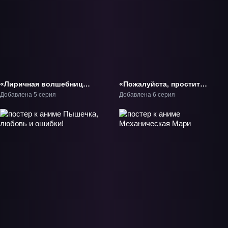
«Лиричная волшебница
«Пожалуйста, простите
Наноха: Опередители —
моих младших братьев»
Добавлена 5 серия
Добавлена 6 серия
Огненный выстрел
ТВ-1
возмездия» ТВ-1