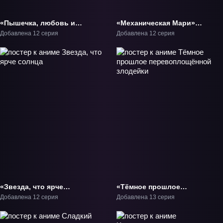
«Пышечка, любовь и
«Механическая Мари»
ошибки!» ТВ-1
ТВ-1
Добавлена 12 серия
Добавлена 12 серия
«Звезда, что ярче
«Тёмное прошлое
солнца» ТВ-1
перевоплощённой
Добавлена 12 серия
Добавлена 13 серия
злодейки» ТВ-1