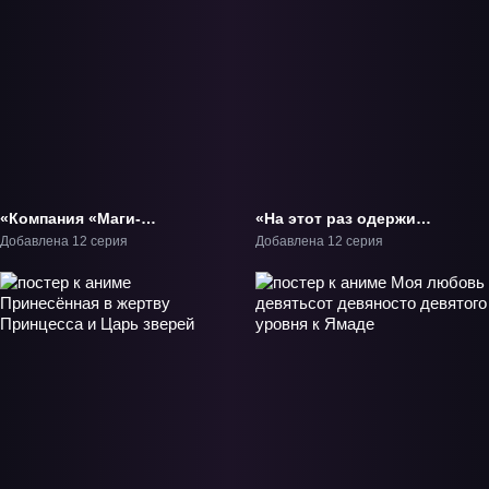
«Компания «Маги-
«На этот раз одержи
Люмьер»» ТВ-1
победу над
Добавлена 12 серия
Добавлена 12 серия
императором драконов,
благородная девушка!»
ТВ-1