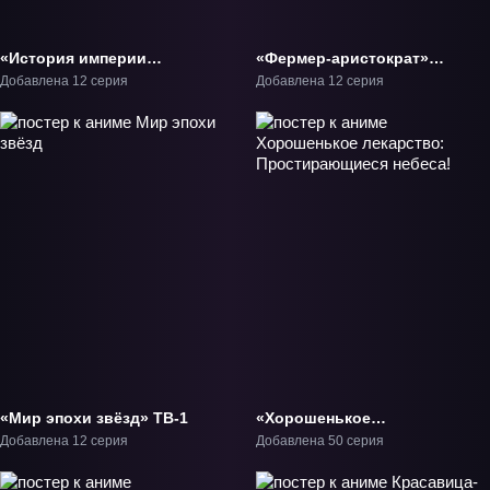
«История империи
«Фермер-аристократ»
Тиамун» ТВ-1
ТВ-1
Добавлена 12 серия
Добавлена 12 серия
«Мир эпохи звёзд» ТВ-1
«Хорошенькое
лекарство:
Добавлена 12 серия
Добавлена 50 серия
Простирающиеся
небеса!» ТВ-1