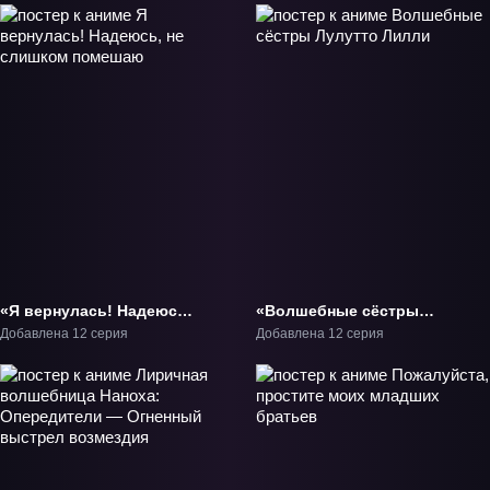
«Я вернулась! Надеюсь,
«Волшебные сёстры
не слишком помешаю»
Лулутто Лилли» ТВ-1
Добавлена 12 серия
Добавлена 12 серия
ТВ-1