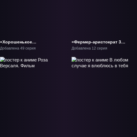
«Хорошенькое
«Фермер-аристократ 3»
лекарство: Ты и идол»
ТВ-3
Добавлена 49 серия
Добавлена 12 серия
ТВ-1