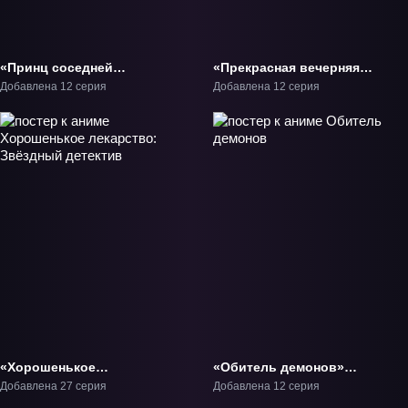
«Принц соседней
«Прекрасная вечерняя
страны обожает
луна» ТВ-1
Добавлена 12 серия
Добавлена 12 серия
злодейку» ТВ-1
«Хорошенькое
«Обитель демонов»
лекарство: Звёздный
ТВ-1
Добавлена 27 серия
Добавлена 12 серия
детектив» ТВ-1