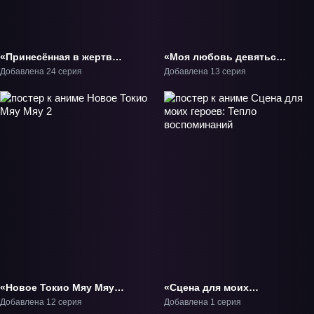
«Принесённая в жертву
«Моя любовь девятьсот
Принцесса и Царь
девяносто девятого
Добавлена 24 серия
Добавлена 13 серия
зверей» ТВ-1
уровня к Ямаде» ТВ-1
«Новое Токио Мяу Мяу
«Сцена для моих
2» ТВ-2
героев: Тепло
Добавлена 12 серия
Добавлена 1 серия
воспоминаний» ОВА-1