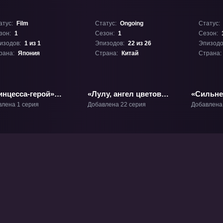
атус:
Film
Статус:
Ongoing
Статус:
зон:
1
Сезон:
1
Сезон:
изодов:
1 из 1
Эпизодов:
22 из 26
Эпизодо
рана:
Япония
Страна:
Китай
Страна:
инцесса-герой»
«Лулу, ангел цветов
«Сильне
ьм-1
(2026)» ТВ-1
Юньсяо 
влена 1 серия
Добавлена 22 серия
Добавлена