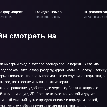
г фармацевта»
«Кайдзю номер
«Провожающ
восемь» ТВ-1
последний п
 24 серия
Добавлена 12 серия
Добавлена 28 с
Фрирен» ТВ-
йн смотреть на
ак быстрый вход в каталог: отсюда проще перейти к свежим
подборкам, китайскому разделу, франшизам или сразу к поиску
ормат помогает начинать просмотр не со случайной карточки, а
нтерес, настроение и нужный тип истории.
ть направление, удобнее идти через подборки и жанровые
ти культивацию, 3D, боевые искусства, исекай и другие
линный связный путь с продолжениями и порядком частей,
ы, где уже собраны основные линии и точки входа.