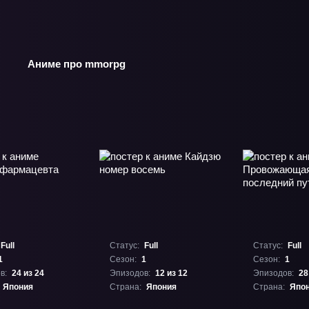
Аниме про mmorpg
Full
Статус:
Full
Статус:
Full
1
Сезон:
1
Сезон:
1
в:
24 из 24
Эпизодов:
12 из 12
Эпизодов:
28
Япония
Страна:
Япония
Страна:
Япо