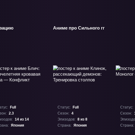
ивацию
Аниме про Сильного гг
атус:
Full
Статус:
Full
Статус:
зон:
2.3
Сезон:
4
Сезон:
изодов:
14 из 14
Эпизодов:
8 из 8
Эпизодо
рана:
Япония
Страна:
Япония
Страна: