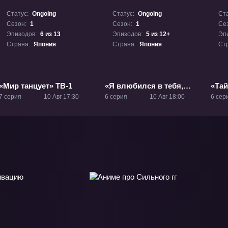
Статус:
Ongoing
Статус:
Ongoing
Ста
Сезон:
1
Сезон:
1
Се
Эпизодов:
6 из 13
Эпизодов:
5 из 12+
Эп
Страна:
Япония
Страна:
Япония
Ст
«Мир танцует» ТВ-1
«Я влюбился в тебя,
«Тай
когда ты бежала в
пре
7 серия
10 Авг 17:30
6 серия
10 Авг 18:00
6 сер
лунной ночи» ТВ-1
прин