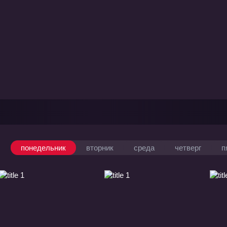
понедельник
вторник
среда
четверг
п