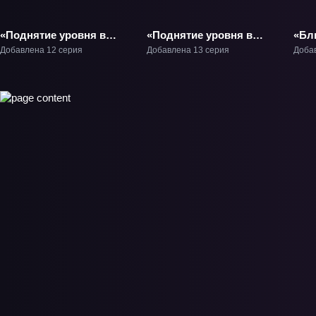
«Поднятие уровня в
«Поднятие уровня в
«Бл
одиночку» ТВ-1
одиночку 2: Восстаньте
кро
Добавлена 12 серия
Добавлена 13 серия
Доба
из тени» ТВ-2
Кон