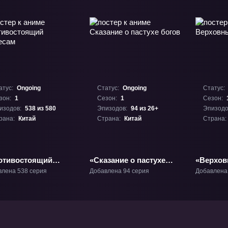
атус:
Ongoing
Статус:
Ongoing
Статус:
зон:
1
Сезон:
1
Сезон:
изодов:
538 из 580
Эпизодов:
94 из 26+
Эпизодо
рана:
Китай
Страна:
Китай
Страна:
отивостоящий
«Сказание о пастухе
«Верхов
есам» ТВ-1
богов» ТВ-1
влена 538 серия
Добавлена 94 серия
Добавлена