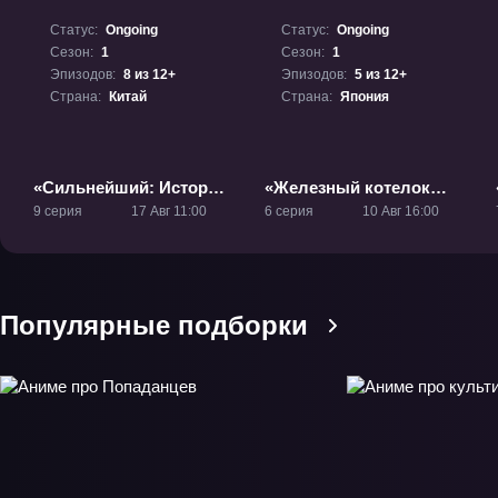
Статус:
Ongoing
Статус:
Ongoing
Сезон:
1
Сезон:
1
Эпизодов:
8 из 12+
Эпизодов:
5 из 12+
Страна:
Китай
Страна:
Япония
«Сильнейший: История
«Железный котелок
Юньсяо Ли» ТВ-1
Жана!» ТВ-1
9 серия
17 Авг 11:00
6 серия
10 Авг 16:00
Популярные подборки