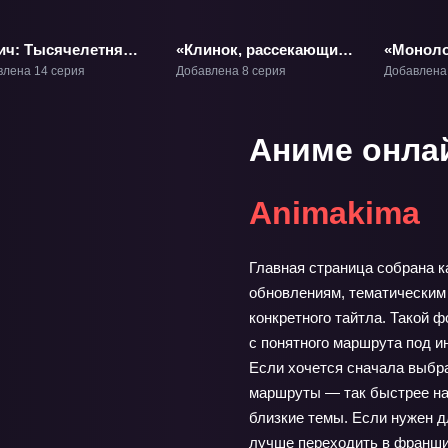
ич: Тысячелетняя
«Клинок, рассекающий
«Моноло
вавая война —
демонов: Тренировка
ТВ-1
влена 14 серия
Добавлена 8 серия
Добавлена
фликт» ТВ-2.3
столпов» ТВ-4
Аниме онла
Animakima
Главная страница собрана к
обновлениям, тематическим 
конкретного тайтла. Такой ф
с понятного маршрута под и
Если хочется сначала выбра
маршруты — так быстрее най
близкие темы. Если нужен д
лучше переходить в франшиз