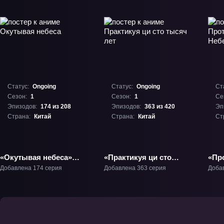
Статус:
Ongoing
Статус:
Ongoing
Ст
Сезон:
1
Сезон:
1
Се
Эпизодов:
174 из 208
Эпизодов:
363 из 420
Эп
Страна:
Китай
Страна:
Китай
Ст
«Окутывая небеса»
«Практикуя ци сто
«Пр
ТВ-1
тысяч лет» ТВ-1
Неб
Добавлена 174 серия
Добавлена 363 серия
Доба