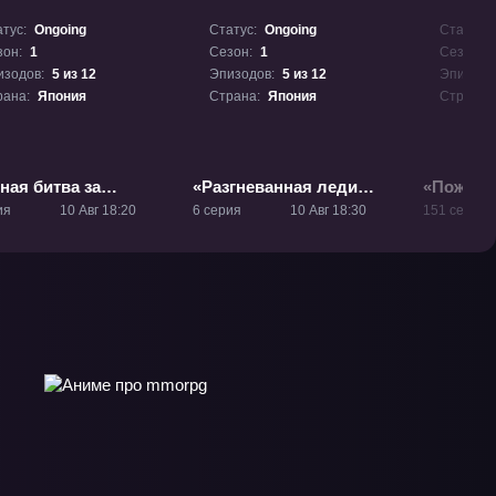
тус:
Ongoing
Статус:
Ongoing
Статус:
зон:
1
Сезон:
1
Сезон:
изодов:
5 из 12
Эпизодов:
5 из 12
Эпизодо
рана:
Япония
Страна:
Япония
Страна:
ная битва за
«Разгневанная леди
«Пожират
стол сильнейшего
поклялась отомстить:
ТВ-4
ия
10 Авг 18:20
6 серия
10 Авг 18:30
151 серия
ца-дуралея» ТВ-1
Я разрушу свою страну
с помощью силы
гримуара!» ТВ-1