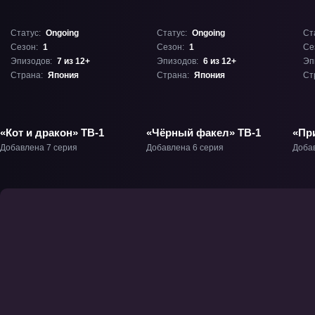
Статус:
Ongoing
Статус:
Ongoing
Ст
Сезон:
1
Сезон:
1
Се
Эпизодов:
7 из 12+
Эпизодов:
6 из 12+
Эп
Страна:
Япония
Страна:
Япония
Ст
«Кот и дракон» ТВ-1
«Чёрный факел» ТВ-1
«Пр
Фил
Добавлена 7 серия
Добавлена 6 серия
Доба