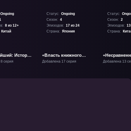
Ongoing
Статус:
Ongoing
Статус:
Ongo
1
Сезон:
4
Сезон:
2
в:
8 из 12+
Эпизодов:
17 из 24
Эпизодов:
13
Китай
Страна:
Япония
Страна:
Кита
йший: История
«Власть книжного
«Несравнен
Ли» ТВ-1
червя: Приёмная дочь
дух 2» ТВ-2
 8 серия
Добавлена 17 серия
Добавлена 13 с
лорда» ТВ-4