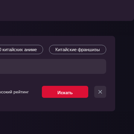
 китайских аниме
Китайские франшизы
сокий рейтинг
Искать