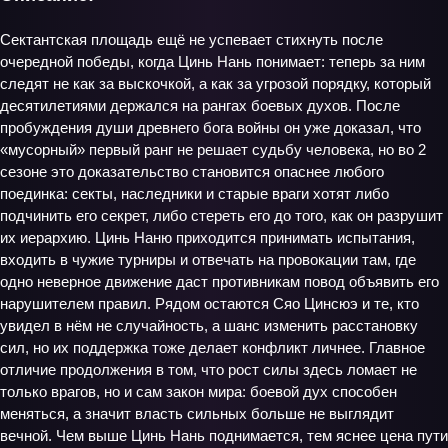
Сектантская площадь ещё не успевает стихнуть после
очередной победы, когда Цинь Нань понимает: теперь за ним
следят не как за выскочкой, а как за угрозой порядку, который
десятилетиями держался на рангах боевых духов. После
пробуждения души древнего бога войны он уже доказал, что
«мусорный» первый ранг не решает судьбу человека, но во 2
сезоне это доказательство становится опаснее любого
поединка: секты, наследники и старые враги хотят либо
подчинить его секрет, либо стереть его до того, как он разрушит
их иерархию. Цинь Наню приходится принимать испытания,
входить в чужие турниры и отвечать на провокации там, где
одно неверное движение даст противникам повод объявить его
нарушителем правил. Рядом остаются Сяо Цинсюэ и те, кто
увидел в нём не случайность, а шанс изменить расстановку
сил, но их поддержка тоже делает конфликт личнее. Главное
отличие продолжения в том, что рост силы здесь ломает не
только врагов, но и сам закон мира: боевой дух способен
меняться, а значит власть сильных больше не выглядит
вечной. Чем выше Цинь Нань поднимается, тем яснее цена пути