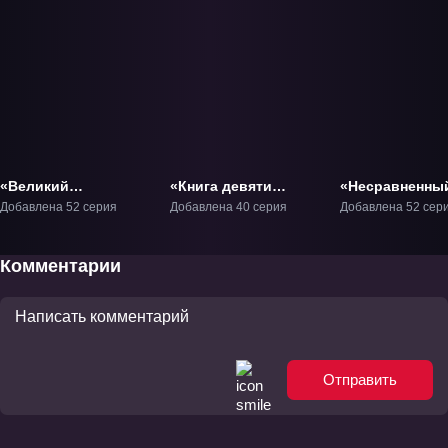
«Великий
«Книга девяти
«Несравненны
правитель: 3D
звёзд» ТВ-1
император» ТВ
Добавлена 52 серия
Добавлена 40 серия
Добавлена 52 сер
версия» ТВ-1
Комментарии
Отправить