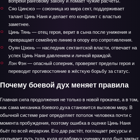
вопреки ранговому закону и ломает чужие расчёты.
Сяо Цинсюэ — союзница из мира сект, поддерживает
талант Цинь Наня и делает его конфликт с властью
заметнее.
Цинь Тянь — отец героя, верит в сына после унижения и
превращает семейную линию в опору его сопротивления.
Оуян Цзюнь — наследник сектантской власти, отвечает на
успех Цинь Наня давлением и личной враждой.
Лэн Фэн — опасный соперник, проверяет пределы героя и
переводит противостояние в жёсткую борьбу за статус.
Почему боевой дух меняет правила
Главная сила продолжения не только в новой прокачке, а в том,
как сама механика боевого духа становится вызовом миру. В
обычной системе ранг определяет потолок человека почти с
момента пробуждения, поэтому ошибка в оценке Цинь Наня
бьёт по всей иерархии. Его дар растёт, поглощает ресурсы и
открывает путь туда, куда «слабому» ученику вход был закрыт.