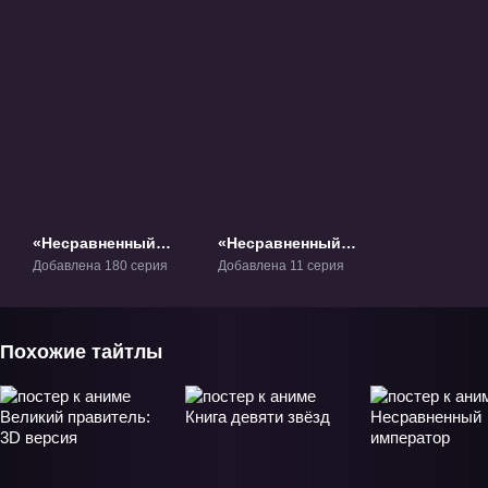
«Несравненный
«Несравненный
боевой дух» ТВ-1
боевой дух 2» ТВ-2
Добавлена 180 серия
Добавлена 11 серия
Похожие тайтлы