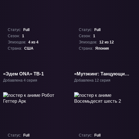
Статус:
Full
Статус:
Full
Сезон:
1
Сезон:
1
Эпизодов:
4 из 4
Эпизодов:
12 из 12
Страна:
США
Страна:
Япония
«Эдем ONA» ТВ-1
«Мутэкинг: Танцующий
герой» ТВ-1
Добавлена 4 серия
Добавлена 12 серия
Статус:
Full
Статус:
Full