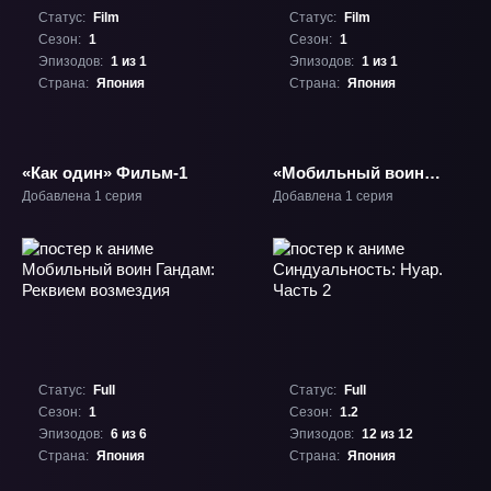
Статус:
Film
Статус:
Film
Сезон:
1
Сезон:
1
Эпизодов:
1 из 1
Эпизодов:
1 из 1
Страна:
Япония
Страна:
Япония
«Как один» Фильм-1
«Мобильный воин
Гандам:
Добавлена 1 серия
Добавлена 1 серия
Железнокровные
сироты — Охота Урд.
Путь маленького
претендента» Фильм-1
Статус:
Full
Статус:
Full
Сезон:
1
Сезон:
1.2
Эпизодов:
6 из 6
Эпизодов:
12 из 12
Страна:
Япония
Страна:
Япония