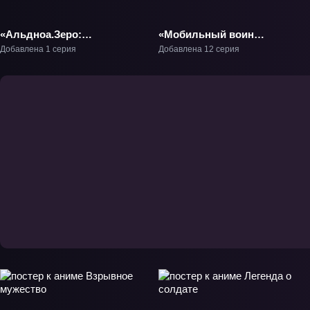
«Альдноа.Зеро:
«Мобильный воин
Фрагменты дождя —
Гандам: GQuuuuuuX»
Добавлена 1 серия
Добавлена 12 серия
Предпоследняя
ТВ-1
истина» ОВА-1