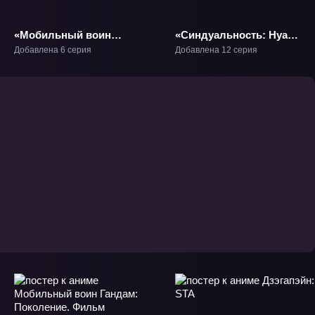
«Мобильный воин
«Синдуальность: Нуар.
Гандам: Реквием
Часть 2» ТВ-1.2
Добавлена 6 серия
Добавлена 12 серия
возмездия» ТВ-1