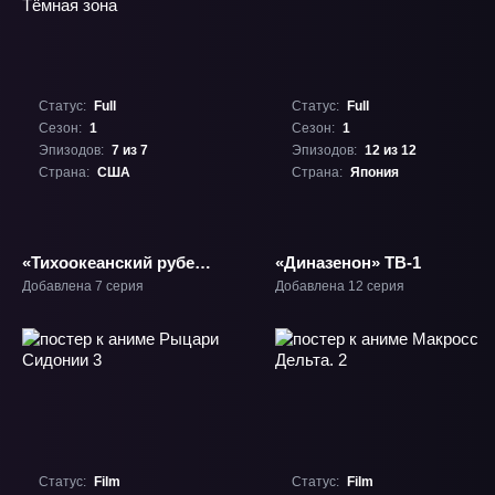
Статус:
Full
Статус:
Full
Сезон:
1
Сезон:
1
Эпизодов:
7 из 7
Эпизодов:
12 из 12
Страна:
США
Страна:
Япония
«Тихоокеанский рубеж:
«Диназенон» ТВ-1
Тёмная зона» ТВ-1
Добавлена 7 серия
Добавлена 12 серия
Статус:
Film
Статус:
Film