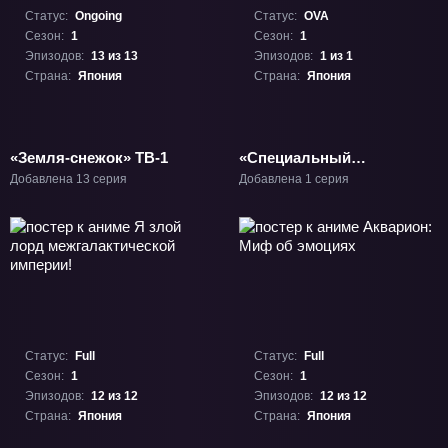
Статус:
Ongoing
Статус:
OVA
Сезон:
1
Сезон:
1
Эпизодов:
13 из 13
Эпизодов:
1 из 1
Страна:
Япония
Страна:
Япония
«Земля-снежок» ТВ-1
«Специальный
памятный показ к
Добавлена 13 серия
Добавлена 1 серия
тридцатилетию
«Евангелиона»» ОВА-1
Статус:
Full
Статус:
Full
Сезон:
1
Сезон:
1
Эпизодов:
12 из 12
Эпизодов:
12 из 12
Страна:
Япония
Страна:
Япония