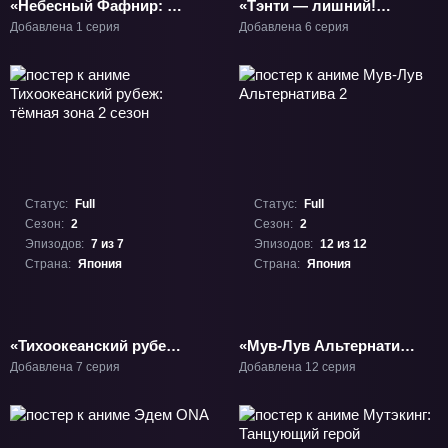
«Небесный Фафнир: За
«Тэнти — лишний!
чертой» Фильм-5
Галактическая
Добавлена 1 серия
Добавлена 6 серия
полиция: Начало рая»
ОВА-10
Статус:
Full
Статус:
Full
Сезон:
2
Сезон:
2
Эпизодов:
7 из 7
Эпизодов:
12 из 12
Страна:
Япония
Страна:
Япония
«Тихоокеанский рубеж:
«Мув-Лув Альтернатива
тёмная зона 2 сезон»
2» ТВ-2
Добавлена 7 серия
Добавлена 12 серия
ТВ-2