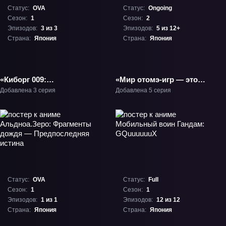
Статус:
OVA
Статус:
Ongoing
Сезон:
1
Сезон:
2
Эпизодов:
3 из 3
Эпизодов:
5 из 12+
Страна:
Япония
Страна:
Япония
«Киборг 009:
«Мир отомэ-игр — это
Возмездие» ОВА-1
тяжёлый мир для
Добавлена 3 серия
Добавлена 5 серия
мобов 2» ТВ-2
Статус:
OVA
Статус:
Full
Сезон:
1
Сезон:
1
Эпизодов:
1 из 1
Эпизодов:
12 из 12
Страна:
Япония
Страна:
Япония