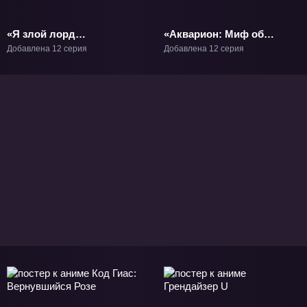
«Я злой лорд
«Акварион: Миф об
межгалактической
эмоциях» ТВ-1
Добавлена 12 серия
Добавлена 12 серия
империи!» ТВ-1