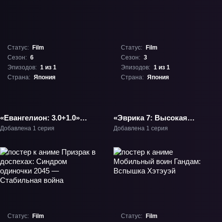
Статус:
Film
Статус:
Film
Сезон:
6
Сезон:
3
Эпизодов:
1 из 1
Эпизодов:
1 из 1
Страна:
Япония
Страна:
Япония
«Евангелион: 3.0+1.0»
«Эврика 7: Высокая
Фильм-6
эволюция 3» Фильм-3
Добавлена 1 серия
Добавлена 1 серия
Статус:
Film
Статус:
Film