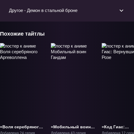
Другое - Демон в стальной броне
Похожие тайтлы
«Воля серебряного
«Мобильный воин
«Код Гиас:
Аргеволлена» ТВ-1
Гандам» ТВ-1
Вернувшийся 
Добавлена 24 серия
Добавлена 43 серия
Добавлена 12 сер