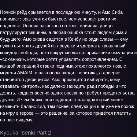
Ночной рейд срывается в последнюю минуту, и Амо Сиба
понимает: враг учится быстрее, чем успевает расти их
подполье. Япония разрезана на зоны влияния, улицы
патрулируют машины, а любая ошибка стоит людям дома и
будущего. Амо снова садится в Кенбу не ради славы — ему
нужно вытянуть друзей из ловушки и удержать крошечный
коридор свободы, пока вокруг множатся приказчики оккупации и
«союзники», которые хотят управлять сопротивлением. С
каждой операцией ставки поднимаются: появляются новые
модели AMAIM, в разговоры входит политика, а доверие
становится дефицитом. Амо приходится выбирать, кому
отдавать контроль, как далеко заходить ради победы и что
делать, когда спасение одних внезапно требует предательства
других. И чем ближе они подходят к плану, который может
изменить баланс сил, тем яснее: следующий шаг уже не похож
на игру в героев — это решение, за которое придётся платить
по‑настоящему.
Kyoukai Senki Part 2