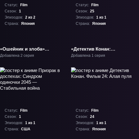
Статус:
Film
Статус:
Film
Сезон:
1
Сезон:
25
Эпизодов:
2 из 2
Эпизодов:
1 из 1
Страна:
Япония
Страна:
Япония
«Ошейник и злоба»
«Детектив Конан:
Фильм-1
Хэллоуинская невеста»
Добавлена 2 серия
Добавлена 1 серия
Фильм-25
Статус:
Film
Статус:
Film
Сезон:
1
Сезон:
24
Эпизодов:
1 из 1
Эпизодов:
1 из 1
Страна:
США
Страна:
Япония