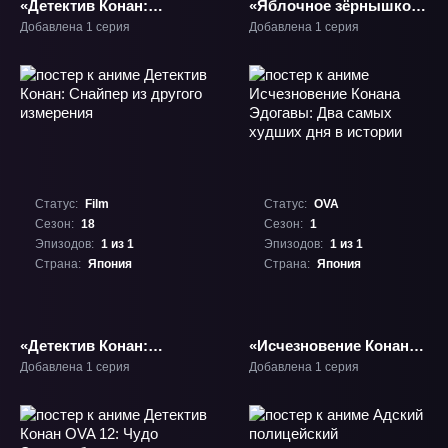
«Детектив Конан:
«Яблочное зёрнышко
Худший из кошмаров»
3: Проект «Альфа»»
Добавлена 1 серия
Добавлена 1 серия
Фильм-20
Фильм-3
Статус:
Film
Статус:
OVA
Сезон:
18
Сезон:
1
Эпизодов:
1 из 1
Эпизодов:
1 из 1
Страна:
Япония
Страна:
Япония
«Детектив Конан:
«Исчезновение Конана
Снайпер из другого
Эдогавы: Два самых
Добавлена 1 серия
Добавлена 1 серия
измерения» Фильм-18
худших дня в истории»
ОВА-1