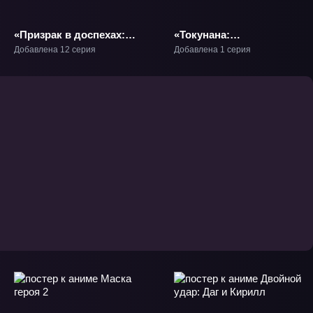
«Призрак в доспехах:
«Токунана:
Синдром одиночки
Специальный, седьмой
Добавлена 12 серия
Добавлена 1 серия
2045» ТВ-1
отдел расследования
преступлений» ОВА-1