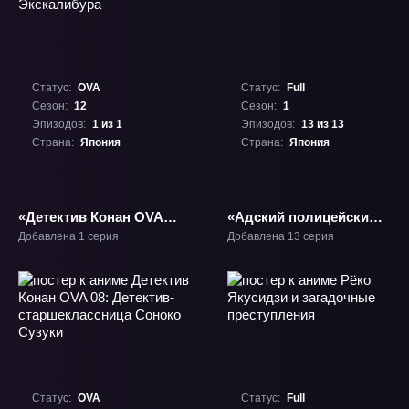
Статус:
OVA
Статус:
Full
Сезон:
12
Сезон:
1
Эпизодов:
1 из 1
Эпизодов:
13 из 13
Страна:
Япония
Страна:
Япония
«Детектив Конан OVA
«Адский полицейский»
12: Чудо Экскалибура»
ТВ-1
Добавлена 1 серия
Добавлена 13 серия
ОВА-12
Статус:
OVA
Статус:
Full