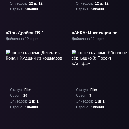
Эпизодов:
12 из 12
Эпизодов:
12 из 12
Страна:
Япония
Страна:
Япония
«Эль Драйв» ТВ-1
«АККА: Инспекция по
13 округам» ТВ-1
Добавлена 12 серия
Добавлена 12 серия
Статус:
Film
Статус:
Film
Сезон:
20
Сезон:
3
Эпизодов:
1 из 1
Эпизодов:
1 из 1
Страна:
Япония
Страна:
Япония