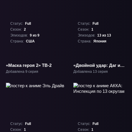
Статус:
Full
Статус:
Full
Сезон:
2
Сезон:
1
Эпизодов:
9 из 9
Эпизодов:
13 из 13
Страна:
США
Страна:
Япония
«Маска героя 2» ТВ-2
«Двойной удар: Даг и
Кирилл» ТВ-1
Добавлена 9 серия
Добавлена 13 серия
Статус:
Full
Статус:
Full
Сезон:
1
Сезон:
1