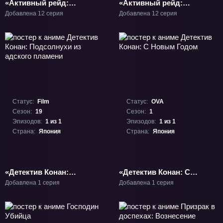
«Активный рейд:
«Активный рейд:
Мобильная боевая
Мобильная боевая
Добавлена 12 серия
Добавлена 12 серия
дивизия, восьмой
дивизия, восьмой
отряд» ТВ-1
отряд 2» ТВ-2
Статус:
Film
Статус:
OVA
Сезон:
19
Сезон:
1
Эпизодов:
1 из 1
Эпизодов:
1 из 1
Страна:
Япония
Страна:
Япония
«Детектив Конан:
«Детектив Конан: С
Подсолнухи из адского
Новым Годом» ОВА-1
Добавлена 1 серия
Добавлена 1 серия
пламени» Фильм-19