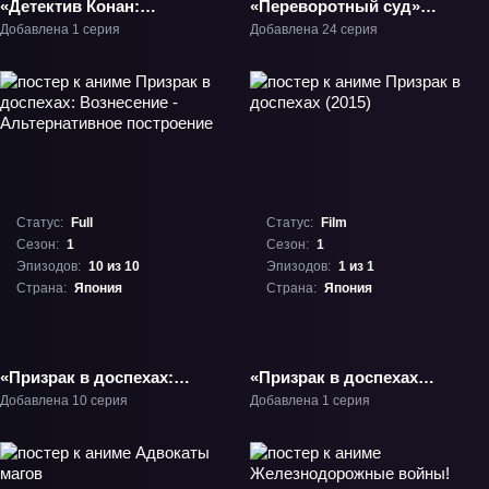
«Детектив Конан:
«Переворотный суд»
Тёмно-алое любовное
ТВ-1
Добавлена 1 серия
Добавлена 24 серия
письмо» Фильм-21
Статус:
Full
Статус:
Film
Сезон:
1
Сезон:
1
Эпизодов:
10 из 10
Эпизодов:
1 из 1
Страна:
Япония
Страна:
Япония
«Призрак в доспехах:
«Призрак в доспехах
Вознесение -
(2015)» Фильм-1
Добавлена 10 серия
Добавлена 1 серия
Альтернативное
построение» ТВ-1