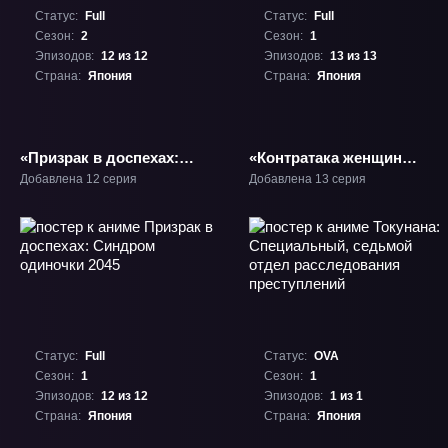
Статус:
Full
Статус:
Full
Сезон:
2
Сезон:
1
Эпизодов:
12 из 12
Эпизодов:
13 из 13
Страна:
Япония
Страна:
Япония
«Призрак в доспехах:
«Контратака женщины-
Синдром одиночки
полицейского» ТВ-1
Добавлена 12 серия
Добавлена 13 серия
2045 2» ТВ-2
Статус:
Full
Статус:
OVA
Сезон:
1
Сезон:
1
Эпизодов:
12 из 12
Эпизодов:
1 из 1
Страна:
Япония
Страна:
Япония