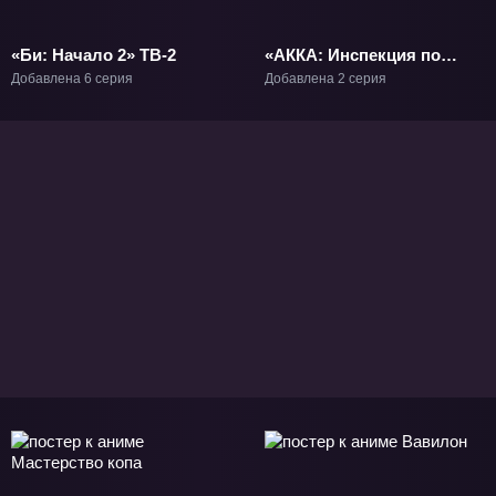
«Би: Начало 2» ТВ-2
«АККА: Инспекция по
13 округам» ОВА-1
Добавлена 6 серия
Добавлена 2 серия