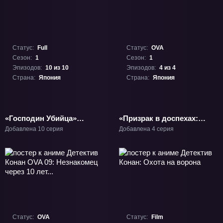
Статус:
Full
Статус:
OVA
Сезон:
1
Сезон:
1
Эпизодов:
10 из 10
Эпизодов:
4 из 4
Страна:
Япония
Страна:
Япония
«Господин Убийца»
«Призрак в доспехах:
ТВ-1
Вознесение» ОВА-1
Добавлена 10 серия
Добавлена 4 серия
Статус:
OVA
Статус:
Film