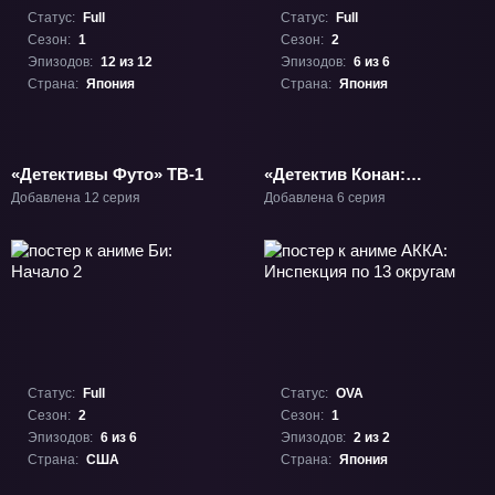
Статус:
Full
Статус:
Full
Сезон:
1
Сезон:
2
Эпизодов:
12 из 12
Эпизодов:
6 из 6
Страна:
Япония
Страна:
Япония
«Детективы Футо» ТВ-1
«Детектив Конан:
Чаепитие Зеро» ТВ-2
Добавлена 12 серия
Добавлена 6 серия
Статус:
Full
Статус:
OVA
Сезон:
2
Сезон:
1
Эпизодов:
6 из 6
Эпизодов:
2 из 2
Страна:
США
Страна:
Япония