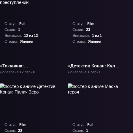
Статус:
Full
Статус:
Film
Сезон:
1
Сезон:
23
Эпизодов:
12 из 12
Эпизодов:
1 из 1
Страна:
Япония
Страна:
Япония
«Токунана:
«Детектив Конан: Кулак
Специальный, седьмой
голубого сапфира»
Добавлена 12 серия
Добавлена 1 серия
отдел расследования
Фильм-23
преступлений» ТВ-1
Статус:
Film
Статус:
Full
Сезон:
22
Сезон:
1