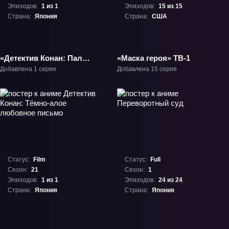
Эпизодов:
1 из 1
Эпизодов:
15 из 15
Страна:
Япония
Страна:
США
«Детектив Конан: Палач
«Маска героя» ТВ-1
Зеро» Фильм-22
Добавлена 1 серия
Добавлена 15 серия
Статус:
Film
Статус:
Full
Сезон:
21
Сезон:
1
Эпизодов:
1 из 1
Эпизодов:
24 из 24
Страна:
Япония
Страна:
Япония