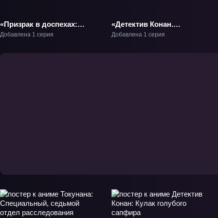
«Призрак в доспехах:
«Детектив Конан.
Синдром одиночки
Фильм 24: Алая пуля»
Добавлена 1 серия
Добавлена 1 серия
2045 — Стабильная
Фильм-24
война» Фильм-1