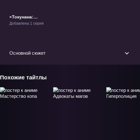
«Токунана:
Специальный,
Добавлена 1 серия
седьмой отдел
расследования
преступлений»
ОВА-1
Основной сюжет
Похожие тайтлы