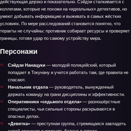
действующая дерзко и показательно. Сэйдзи сталкивается с
коллегами, которые не похожи на «идеальных» детективов, но
умеют добывать информацию и выживать в самых жёстких
условиях. По мере расследований становится понятно, что
теракты не случайны: противник собирает ресурсы и проверяет
границы, готовя удар по самому устройству мира.
Персонажи
Сэйдзи Нанацуки
— молодой полицейский, который
попадает в Токунану и учится работать там, где правила не
спасают.
Начальник отдела
— руководитель, вынужденный
держать команду на грани дисциплины и эффективности.
Оперативники «седьмого отдела»
— разношёрстные
специалисты, чьи сильные стороны раскрываются в
опасных делах.
«Девятка»
— преступная группа, стремящаяся завладеть
силой драконов и изменить баланс в городе.