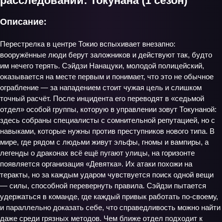
расследований: Токунана (1 сезон)
Описание:
Перестрелка в центре Токио вспыхивает внезапно:
вооружённые люди берут заложников и действуют так, будто
им нечего терять. Сэйдзи Нанацуки, молодой полицейский,
оказывается на месте первым и понимает, что это не обычное
ограбление — за нападением стоит чужая цель и слишком
точный расчёт. После инцидента его переводят в «седьмой
отдел» особой группы, которую в управлении зовут Токунаной:
здесь собраны специалисты с сомнительной репутацией, но с
навыками, которые нужны против преступников нового типа. В
мире, где рядом с людьми живут эльфы, гномы и вампиры, а
легенды о драконах всё ещё пугают улицы, на горизонте
появляется организация «Девятка». Их атаки похожи на
теракты, но за каждым ударом чувствуется поиск одной вещи
— силы, способной перевернуть правила. Сэйдзи пытается
удержаться в команде, где каждый привык работать по‑своему,
и параллельно доказать себе, что справедливость можно найти
даже среди грязных методов. Чем ближе отдел подходит к