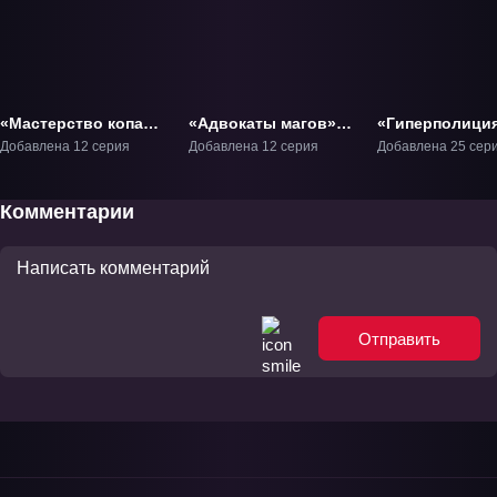
«Мастерство копа»
«Адвокаты магов»
«Гиперполици
ТВ-1
ТВ-1
ТВ-1
Добавлена 12 серия
Добавлена 12 серия
Добавлена 25 сер
Комментарии
Отправить