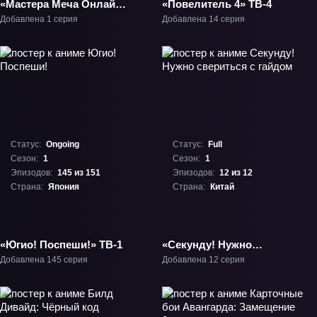
«Мастера Меча Онлайн:
«Повелитель 4» ТВ-4
Прогрессив — Скерцо
Добавлена 1 серия
Добавлена 14 серия
глубокой ночи»
Фильм-2
Статус:
Ongoing
Статус:
Full
Сезон:
1
Сезон:
1
Эпизодов:
145 из 151
Эпизодов:
12 из 12
Страна:
Япония
Страна:
Китай
«Югио! Поспеши!» ТВ-1
«Секунду! Нужно
свериться с гайдом»
Добавлена 145 серия
Добавлена 12 серия
ТВ-1