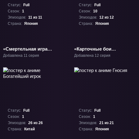
Статус:
Full
Статус:
Full
Сезон:
1
Сезон:
10
Эпизодов:
11 из 11
Эпизодов:
12 из 12
Страна:
Япония
Страна:
Япония
«Смертельная игра
«Карточные бои
ради еды на столе»
Авангарда: Святая Зет
Добавлена 11 серия
Добавлена 12 серия
ТВ-1
— Сражение за
фантомную звезду
истины» ТВ-10
Статус:
Full
Статус:
Full
Сезон:
1
Сезон:
1
Эпизодов:
26 из 26
Эпизодов:
21 из 21
Страна:
Китай
Страна:
Япония