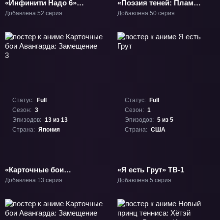
«Инфинити Надо 6»
«Поэзия теней: Пламя»
ТВ-6
ТВ-2
Добавлена 52 серия
Добавлена 50 серия
Статус:
Full
Статус:
Full
Сезон:
3
Сезон:
1
Эпизодов:
13 из 13
Эпизодов:
5 из 5
Страна:
Япония
Страна:
США
«Карточные бои
«Я есть Грут» ТВ-1
Авангарда: Замещение
Добавлена 13 серия
Добавлена 5 серия
3» ТВ-3