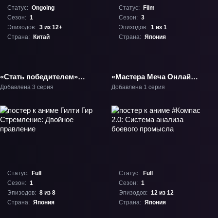
Статус:
Ongoing
Статус:
Film
Сезон:
1
Сезон:
3
Эпизодов:
3 из 12+
Эпизодов:
1 из 1
Страна:
Китай
Страна:
Япония
«Стать победителем»
«Мастера Меча Онлайн:
ТВ-1
Безответная бабочка»
Добавлена 3 серия
Добавлена 1 серия
Фильм-3
Статус:
Full
Статус:
Full
Сезон:
1
Сезон:
1
Эпизодов:
8 из 8
Эпизодов:
12 из 12
Страна:
Япония
Страна:
Япония