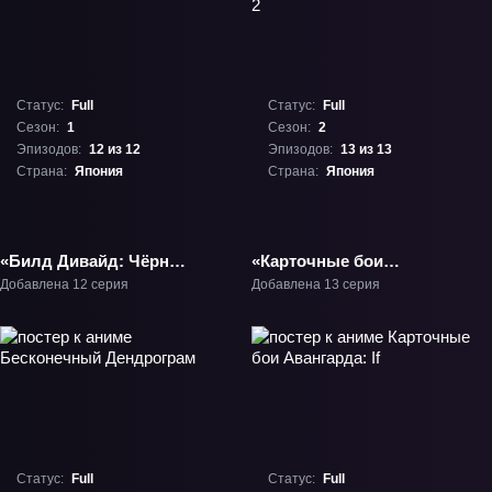
Статус:
Full
Статус:
Full
Сезон:
1
Сезон:
2
Эпизодов:
12 из 12
Эпизодов:
13 из 13
Страна:
Япония
Страна:
Япония
«Билд Дивайд: Чёрный
«Карточные бои
код» ТВ-1
Авангарда: Замещение
Добавлена 12 серия
Добавлена 13 серия
2» ТВ-2
Статус:
Full
Статус:
Full