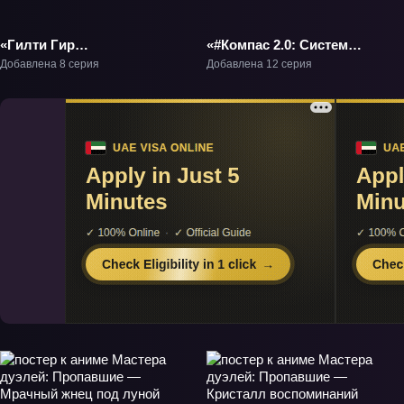
«Гилти Гир
«#Компас 2.0: Система
Стремление: Двойное
анализа боевого
Добавлена 8 серия
Добавлена 12 серия
правление» ТВ-1
промысла» ТВ-1