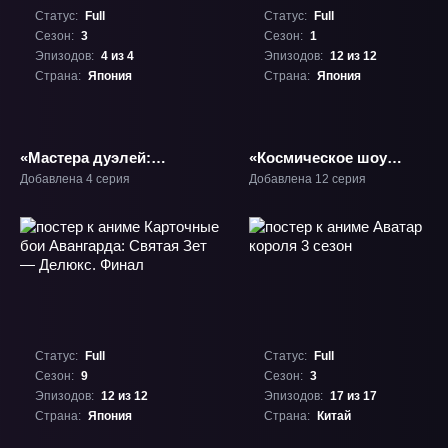
Статус:
Full
Статус:
Full
Сезон:
3
Сезон:
1
Эпизодов:
4 из 4
Эпизодов:
12 из 12
Страна:
Япония
Страна:
Япония
«Мастера дуэлей:
«Космическое шоу
Пропавшие — Солнце
ужасов Некрономико»
Добавлена 4 серия
Добавлена 12 серия
забвения» ТВ-3
ТВ-1
Статус:
Full
Статус:
Full
Сезон:
9
Сезон:
3
Эпизодов:
12 из 12
Эпизодов:
17 из 17
Страна:
Япония
Страна:
Китай