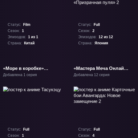
Статус:
Film
Статус:
Full
Сезон:
1
Сезон:
2
Эпизодов:
1 из 1
Эпизодов:
12 из 12
Страна:
Китай
Страна:
Япония
«Море в коробке»
«Мастера Меча Онлайн:
Фильм-1
Альтернативная
Добавлена 1 серия
Добавлена 12 серия
«Призрачная пуля» 2»
ТВ-2
Статус:
Full
Статус:
Full
Сезон:
1
Сезон:
4