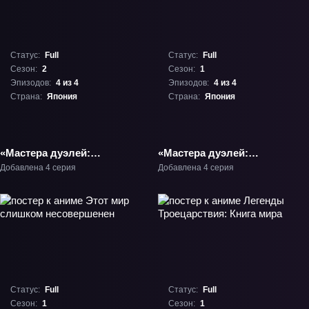
Статус:
Full
Статус:
Full
Сезон:
2
Сезон:
1
Эпизодов:
4 из 4
Эпизодов:
4 из 4
Страна:
Япония
Страна:
Япония
«Мастера дуэлей:
«Мастера дуэлей:
Пропавшие — Мрачный
Пропавшие — Кристалл
Добавлена 4 серия
Добавлена 4 серия
жнец под луной» ТВ-2
воспоминаний» ТВ-1
Статус:
Full
Статус:
Full
Сезон:
1
Сезон:
1