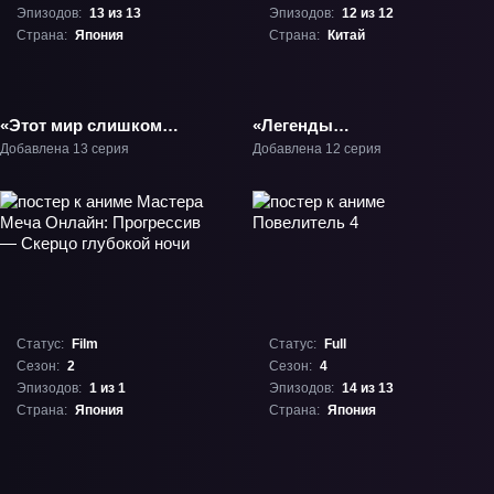
Эпизодов:
13 из 13
Эпизодов:
12 из 12
Страна:
Япония
Страна:
Китай
«Этот мир слишком
«Легенды
несовершенен» ТВ-1
Троецарствия: Книга
Добавлена 13 серия
Добавлена 12 серия
мира» ТВ-1
Статус:
Film
Статус:
Full
Сезон:
2
Сезон:
4
Эпизодов:
1 из 1
Эпизодов:
14 из 13
Страна:
Япония
Страна:
Япония