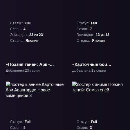
Статус:
Full
Статус:
Full
Сезон:
4
Сезон:
7
Эпизодов:
23 из 23
Эпизодов:
13 из 13
Страна:
Япония
Страна:
Япония
«Поэзия теней: Арк»
«Карточные бои
ТВ-4
Авангарда: Святая Зет
Добавлена 23 серия
Добавлена 13 серия
2» ТВ-7
Статус:
Full
Статус:
Full
Сезон:
5
Сезон:
3