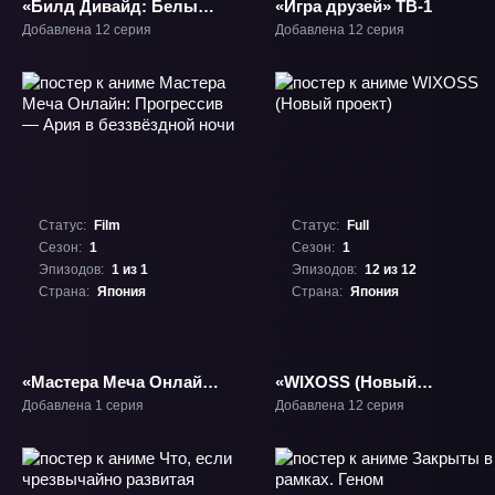
«Билд Дивайд: Белый
«Игра друзей» ТВ-1
код» ТВ-2
Добавлена 12 серия
Добавлена 12 серия
Статус:
Film
Статус:
Full
Сезон:
1
Сезон:
1
Эпизодов:
1 из 1
Эпизодов:
12 из 12
Страна:
Япония
Страна:
Япония
«Мастера Меча Онлайн:
«WIXOSS (Новый
Прогрессив — Ария в
проект)» ТВ-1
Добавлена 1 серия
Добавлена 12 серия
беззвёздной ночи»
Фильм-1