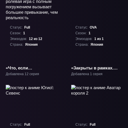
Статус:
Full
Статус:
OVA
Сезон:
1
Сезон:
1
Эпизодов:
12 из 12
Эпизодов:
1 из 1
Страна:
Япония
Страна:
Япония
«Что, если
«Закрыты в рамках.
чрезвычайно развитая
Геном» ОВА-1
Добавлена 12 серия
Добавлена 1 серия
ролевая игра с полным
погружением вызывает
большее привыкание,
чем реальность» ТВ-1
Статус:
Full
Статус:
Full