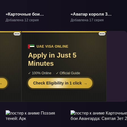
«Карточные бои
«Аватар короля 3
Авангарда: Святая Зет
сезон» ТВ-3
Добавлена 12 серия
Добавлена 17 серия
— Делюкс. Финал»
ТВ-9