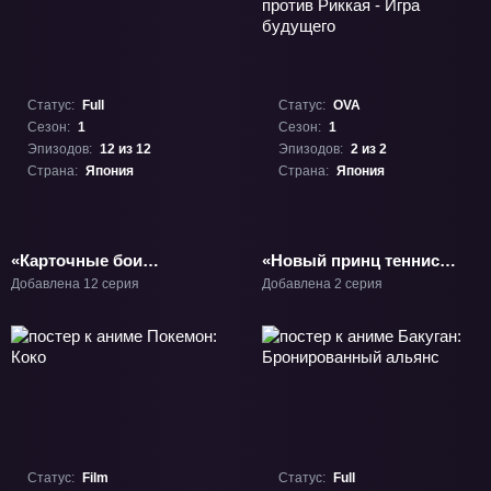
Статус:
Full
Статус:
OVA
Сезон:
1
Сезон:
1
Эпизодов:
12 из 12
Эпизодов:
2 из 2
Страна:
Япония
Страна:
Япония
«Карточные бои
«Новый принц тенниса:
Авангарда: Замещение»
Хётэй против Риккая -
Добавлена 12 серия
Добавлена 2 серия
ТВ-1
Игра будущего» ОВА-1
Статус:
Film
Статус:
Full