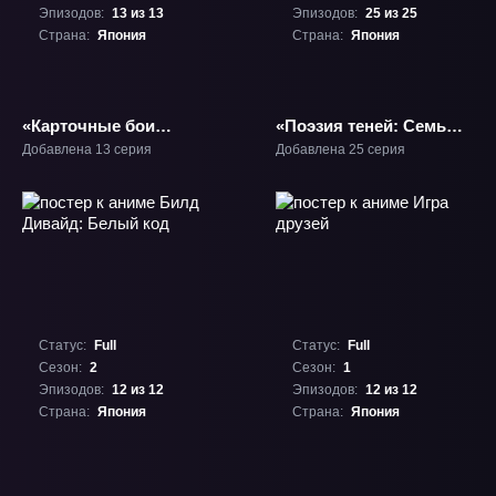
Эпизодов:
13 из 13
Эпизодов:
25 из 25
Страна:
Япония
Страна:
Япония
«Карточные бои
«Поэзия теней: Семь
Авангарда: Новое
теней» ТВ-3
Добавлена 13 серия
Добавлена 25 серия
замещение 3» ТВ-5
Статус:
Full
Статус:
Full
Сезон:
2
Сезон:
1
Эпизодов:
12 из 12
Эпизодов:
12 из 12
Страна:
Япония
Страна:
Япония