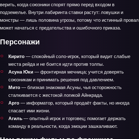
верить, когда союзники спорят прямо перед входом в
подземелье. Внутри лабиринта ставки растут: ловушки и
монстры — лишь половина угрозы, потому что истинный провал
может начаться с предательства и ошибочного приказа.
Персонажи
Кирито
— спокойный соло‑игрок, который видит слабые
места рейда и не боится идти против толпы.
Асуна Юки
— фронтирная мечница; учится доверять
союзникам и принимать решения под давлением.
Мито
— близкая знакомая Асуны, чья осторожность
сталкивается с жестокой логикой Айнкрада.
Арго
— информатор, который продаёт факты, но иногда
спасает ими жизни.
Агиль
— опытный игрок и торговец; помогает держать
команду в реальности, когда эмоции зашкаливают.