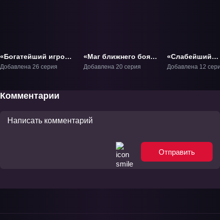
«Богатейший игрок»
«Маг ближнего боя»
«Слабейший
ТВ-1
ТВ-1
монстр» ТВ-1
Добавлена 26 серия
Добавлена 20 серия
Добавлена 12 сер
Комментарии
Отправить