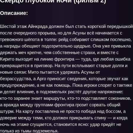
Скерцо глубокой ночи (фильм 2)
Описание:
Шестой этаж Айнкрада должен был стать короткой передышкой
после очередного прорыва, но для Асуны всё начинается с
тревожного шёпота в толпе: рейд собирают слишком поспешно,
а награды обещают подозрительно щедрые. Она уже привыкла
держать меч крепче, чем собственные страхи, и вместе с
Кирито выходит на линию фронтира — туда, где любая ошибка
превращается в приговор. На пути всплывают старые долги и
новые связи: Мито пытается удержать Асуны от
безрассудства, а Арго приносит сведения, которые звучат как
предупреждение, а не как помощь. Пока игроки спорят о тактике
и делят влияние, в подземельях растёт другое напряжение:
кто‑то заранее знает маршруты, кто‑то подставляет союзников,
а вражда между группами фронтира грозит сорвать общий
штурм. На карту поставлена не просто победа над боссом, а
доверие между теми, кто должен прикрывать спину — и когда
ночь на этаже сгущается, становится ясно: удар придёт не
только из тьмы подземелья.