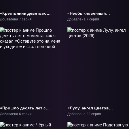
«Крестьянин девятьсот
«Необыкновенный
девяносто девятого
неудачник: Дневник
Добавлена 7 серия
Добавлена 7 серия
уровня» ТВ-1
переродившегося
колдуна S-ранга» ТВ-1
«Прошло десять лет с
«Лулу, ангел цветов
момента, как я сказал
(2026)» ТВ-1
Добавлена 6 серия
Добавлена 22 серия
«Оставьте это на меня и
уходите» и стал
легендой» ТВ-1