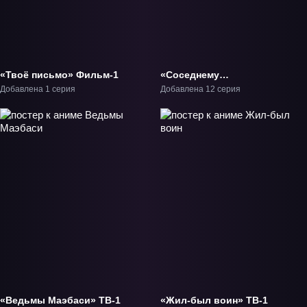
«Твоё письмо» Фильм-1
«Соседнему
королевству продали
Добавлена 1 серия
Добавлена 12 серия
святую, помолвку
которой разорвали из-
за того, что она стала
слишком совершенной»
ТВ-1
«Ведьмы Маэбаси» ТВ-1
«Жил-был воин» ТВ-1