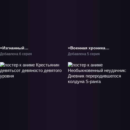
«Изгнанный
«Военная хроника
реинкарнированный
маленькой девочки 2»
Добавлена 6 серия
Добавлена 5 серия
тяжёлый рыцарь не
ТВ-2
имеет себе равных в
знаниях игры» ТВ-1