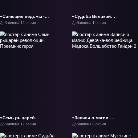
«Сияющие ведьмы»
«Судьба Великий
ТВ-6
приказ: Камелот -
Добавлена 12 серия
Добавлена 1 серия
Паладин» Фильм-2
«Семь рыцарей
«Записи о магии:
революции: Преемник
Девочка-волшебница
Добавлена 12 серия
Добавлена 8 серия
героя» ТВ-1
Мадока Волшебство
Гайдэн 2» ТВ-2