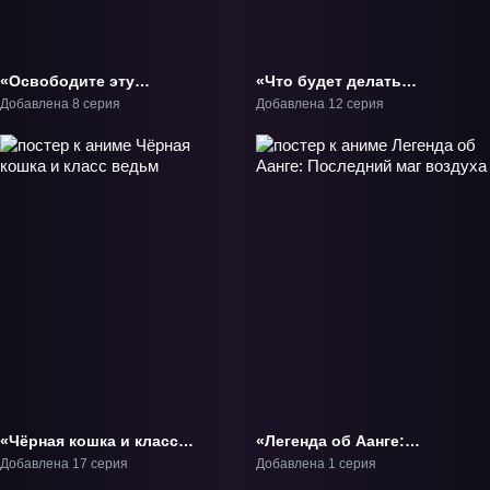
«Освободите эту
«Что будет делать
ведьму» ТВ-1
сильнейший король в
Добавлена 8 серия
Добавлена 12 серия
своей второй жизни? 2»
ТВ-2
«Чёрная кошка и класс
«Легенда об Аанге:
ведьм» ТВ-1
Последний маг воздуха»
Добавлена 17 серия
Добавлена 1 серия
Фильм-1