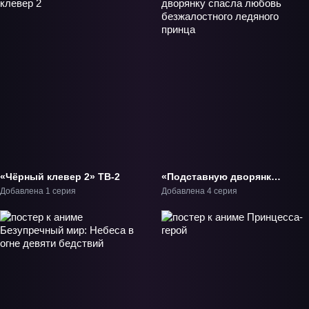
«Чёрный клевер 2» ТВ-2
«Подставную дворянку
спасла любовь
Добавлена 1 серия
Добавлена 4 серия
безжалостного ледяного
принца» ТВ-1