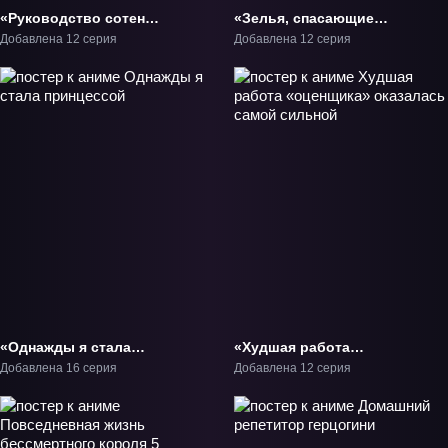
«Руководство сотен
«Зелья, спасающие
демонов 5» ТВ-5
меня» ТВ-1
Добавлена 12 серия
Добавлена 12 серия
«Однажды я стала
«Худшая работа
принцессой» ТВ-1
«оценщика» оказалась
Добавлена 16 серия
Добавлена 12 серия
самой сильной» ТВ-1