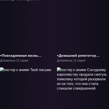
«Повседневная жизнь
«Домашний репетитор
бессмертного короля 5»
герцогини» ТВ-1
Добавлена 12 серия
Добавлена 12 серия
ТВ-5