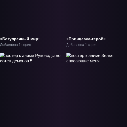
«Безупречный мир:
«Принцесса-герой»
Небеса в огне девяти
Фильм-1
Добавлена 1 серия
Добавлена 1 серия
бедствий» Фильм-1