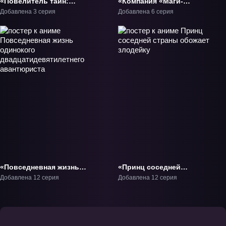
«Повелитель тайн:
«Компания «Маги-
Добыча» ОВА-1
Люмьер» 2» ТВ-2
Добавлена 3 серия
Добавлена 6 серия
«Повседневная жизнь
«Принц соседней
одинокого
страны обожает
Добавлена 12 серия
Добавлена 12 серия
двадцатидевятилетнего
злодейку» ТВ-1
авантюриста» ТВ-1