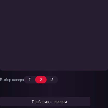
Выбор плеера
1
2
3
Проблема с плеером