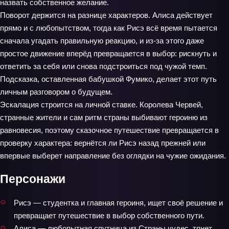
назвать собственное желание.
Поворот держится на разнице характеров. Алиса действует
прямо и с любопытством, тогда как Рисэ всё время пытается
сначала угадать правильную реакцию, и из-за этого даже
простое движение вперёд превращается в выбор: рискнуть и
ответить за себя или снова подстроиться под чужой темп.
Подсказка, оставленная бабушкой Фумико, делает этот путь
личным разговором о будущем.
Эскалация строится на личной ставке. Королева Червей,
странные жители и сам ритм страны выбивают героиню из
равновесия, поэтому сказочное путешествие превращается в
проверку характера: вернётся ли Рисэ назад прежней или
впервые выберет направление без оглядки на чужие ожидания.
Персонажи
Рисэ — студентка и главная героиня, ищет своё решение и
превращает путешествие в выбор собственного пути.
Алиса — любопытная спутница из Страны чудес, тянет