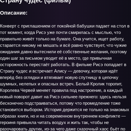
Страну чудес (фильм)
Описание:
Конверт с приглашением от покойной бабушки падает на стол в
тот момент, когда Рисэ уже почти смирилась с мыслью, что
правильно живёт только на бумаге. Она учится, ищет работу,
старается никому не мешать и всё равно чувствует, что чужие
ожидания давно вытеснили её собственные желания, поэтому
один шаг за письмом уводит её в место, где привычная
осторожность перестаёт работать. В фильме Рисэ попадает в
Страну чудес и встречает Алису — девочку, которая идёт
вперёд без оглядки и втягивает новую спутницу в цепочку
шумных, нелепых и опасных встреч. Белый Кролик торопит,
Королева Червей меняет правила под настроение, а каждый
новый поворот давит на Рисэ сильнее прежнего: здесь нельзя
бесконечно подстраиваться, потому что промедление тоже
становится выбором. История держится не только на знакомых
образах книги, но и на современном внутреннем конфликте —
героиня привыкла читать воздух и жить так, чтобы не
разочаровать других, из‑за чего даже сказочный хаос бьёт по