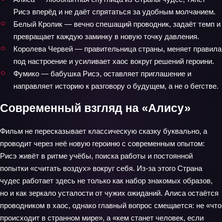
Рисэ вперёд и не даёт спрятаться за удобным молчанием.
Белый Кролик — вечно спешащий проводник, задаёт темп и
превращает каждую заминку в новую точку давления.
Королева Червей — правительница страны, меняет правила
под настроение и усиливает хаос вокруг решений героини.
Фумико — бабушка Рисэ, оставляет приглашение и
направляет историю к разговору о будущем, а не о бегстве.
Современный взгляд на «Алису»
Фильм не пересказывает классическую сказку буквально, а
проводит через неё новую героиню с современным опытом:
Рисэ живёт в ритме учёбы, поиска работы и постоянной
попытки «считать воздух» вокруг себя. Из-за этого Страна
чудес работает здесь не только как набор знакомых образов,
но и как зеркало усталости от чужих ожиданий. Алиса остаётся
проводником в хаос, однако главный вопрос смещается: не «что
происходит в странном мире», а «кем станет человек, если