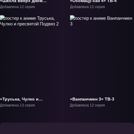
«Школа вверх дном
«Осомацу-сан 4» ТВ-4
(2026)» ТВ-1
Добавлена 12 серия
Добавлена 12 серия
«Труська, Чулко и
«Ванпанчмен 3» ТВ-3
пресвятой Подвяз 2»
Добавлена 13 серия
Добавлена 12 серия
ТВ-2