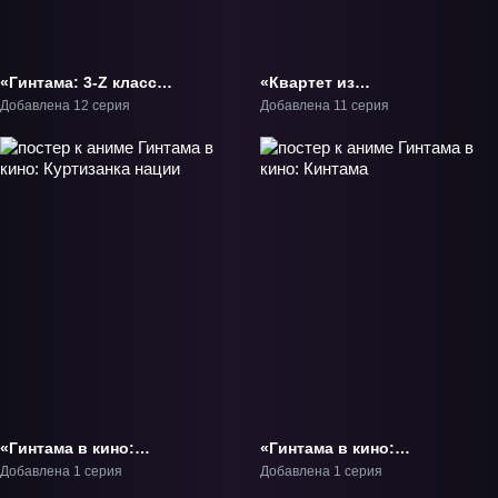
«Гинтама: 3-Z класс
«Квартет из
Гинпачи-сэнсэя» ТВ-1
альтернативного мира
Добавлена 12 серия
Добавлена 11 серия
3» ТВ-3
«Гинтама в кино:
«Гинтама в кино:
Куртизанка нации»
Кинтама» Фильм-1
Добавлена 1 серия
Добавлена 1 серия
Фильм-1