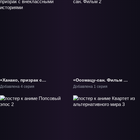
«Ханако, призрак с
«Осомацу-сан. Фильм 2»
внеклассными
Фильм-2
Добавлена 4 серия
Добавлена 1 серия
историями» ТВ-1.1