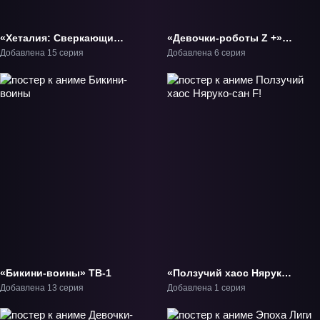
«Хеталия: Сверкающий
«Девочки-роботы Z +»
мир» ТВ-4
ОВА-2
Добавлена 15 серия
Добавлена 6 серия
«Бикини-воины» ТВ-1
«Ползучий хаос Няруко-
сан F!» ОВА-3
Добавлена 13 серия
Добавлена 1 серия