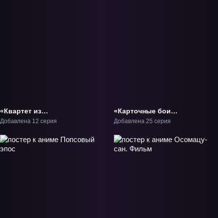
«Квартет из
«Карточные бои
альтернативного мира
Авангарда: If» ТВ-1
Добавлена 12 серия
Добавлена 25 серия
2» ТВ-2