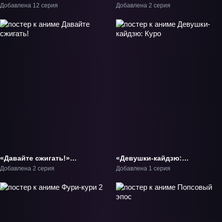
альтернативного мира»
монстра» ОВА-1
Добавлена 12 серия
Добавлена 2 серия
ТВ-1
«Давайте сжигать!»
«Девушки-кайдзю:
ОВА-1
Куро» Фильм-1
Добавлена 2 серия
Добавлена 1 серия