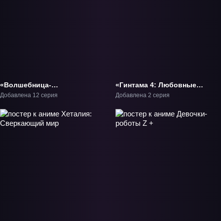
«Волшебница-
«Гинтама 4: Любовные
медсестра Комуги-тян
благовония» ОВА-1
Добавлена 12 серия
Добавлена 2 серия
R» ТВ-1