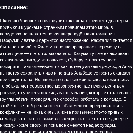
Описание:
Школьный звонок снова звучит как сигнал тревоги: едва герои
привыкли к урокам и странным правилам этого мира, в
коридорах появляется новая «переведённая» компания.
Наофуми Иватани держится настороженно, Рафталия пытается
быть вежливой, а Фило мгновенно превращает перемену в
аттракцион — и это только начало. Казума тут же вынюхивает,
как извлечь выгоду из новичков, Субару старается всех
помирить, Таня оценивает их как потенциальный ресурс, а Айнз
пытается сохранить лицо и не дать Альбедо устроить скандал
при свидетелях. Но школа не даёт спокойно «познакомиться»:
то объявляют совместное мероприятие, где нужно делиться
ролями, то учителя подкидывают задания, которые сталкивают
группы лбами, проверяя, кто способен работать в команде. В
этой крошечной реальности любая мелочь превращается в
конфликт — не из-за силы, а из-за привычек: кто-то привык
командовать, кто-то выживать хитростью, а кто-то не доверяет
никому, кроме своих. И пока все смеются над абсурдом,
постепенно становится заметно, что кто-то намеренно