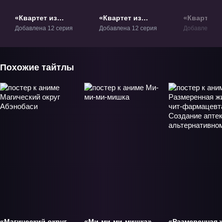
«Квартет из
«Квартет из
«Квартет и
альтернативного
альтернативного
альтернат
Добавлена 12 серия
Добавлена 12 серия
Добавлена 1 
мира» ТВ-1
мира 2» ТВ-2
мира 3» Ф
Похожие тайтлы
«Магический округ
«Ми-ми-ми-мишка»
«Размеренная 