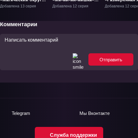
Абэнобаси» ТВ-1
ТВ-1
чит-фармацевт
Добавлена 13 серия
Добавлена 12 серия
Добавлена 12 сер
Создание апте
альтернативн
мире» ТВ-1
Комментарии
Отправить
Telegram
Мы
Вконтакте
Служба поддержки