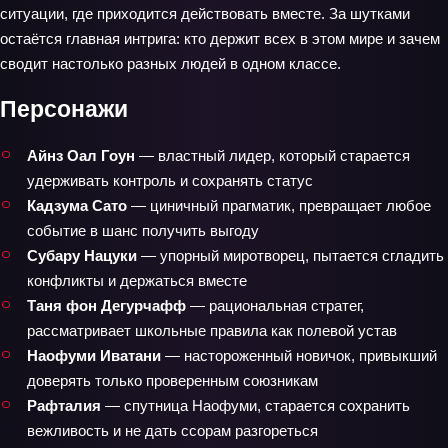
ситуации, где приходится действовать вместе. За шутками
остаётся главная интрига: кто держит всех в этом мире и зачем
сводит настолько разных людей в одном классе.
Персонажи
Айнз Оал Гоун
— властный лидер, который старается
удерживать контроль и сохранять статус
Кадзума Сато
— циничный прагматик, превращает любое
событие в шанс получить выгоду
Субару Нацуки
— упорный миротворец, пытается сгладить
конфликты и держаться вместе
Таня фон Дегурчафф
— рациональная стратег,
рассматривает школьные правила как полевой устав
Наофуми Иватани
— настороженный новичок, привыкший
доверять только проверенным союзникам
Рафталия
— спутница Наофуми, старается сохранить
вежливость и не дать ссорам разгореться