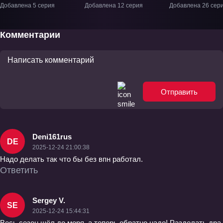
святая и её
ТВ-1
Странники» ТВ
Добавлена 5 серия
Добавлена 12 серия
Добавлена 26 сер
гастрономическое
путешествие в
другом мире» ТВ-1
Комментарии
Отправить
Deni161rus
DE
2025-12-24 21:00:38
Надо делать так что бы без впн работал.
Ответить
Sergey V.
SE
2025-12-24 15:44:31
Весь сезон шёл до моря, а теперь обратно надо! Разделать дра