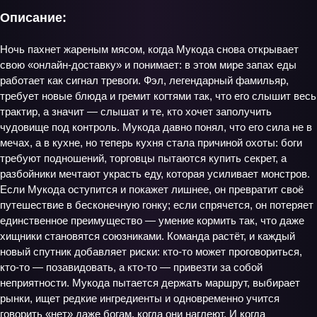
Описание:
Ночь пахнет жареным мясом, когда Мукода снова открывает
свою «онлайн‑доставку» и понимает: в этом мире запах еды
работает как сигнал тревоги. Фэл, легендарный фамильяр,
требует новые блюда и гремит когтями так, что его слышит весь
трактир, а значит — слышат и те, кто хочет заполучить
чудовище под контроль. Мукода давно понял, что его сила не в
мечах, а в кухне, но теперь кухня стала причиной охоты: боги
требуют подношений, торговцы пытаются купить секрет, а
разбойники мечтают украсть еду, которая усиливает монстров.
Если Мукода оступится и покажет лишнее, он превратит своё
путешествие в бесконечную гонку; если спрячется, он потеряет
единственное преимущество — умение кормить так, что даже
хищники становятся союзниками. Команда растёт, и каждый
новый спутник добавляет риски: кто‑то может проговориться,
кто‑то — позавидовать, а кто‑то — привезти за собой
неприятности. Мукода пытается держать маршрут, выбирает
рынки, ищет редкие ингредиенты и одновременно учится
говорить «нет» даже богам, когда они наглеют. И когда