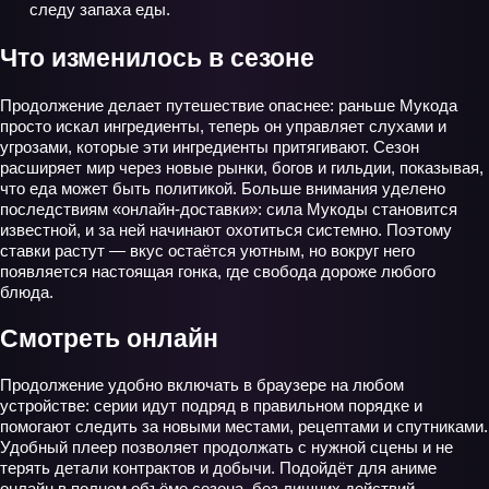
следу запаха еды.
Что изменилось в сезоне
Продолжение делает путешествие опаснее: раньше Мукода
просто искал ингредиенты, теперь он управляет слухами и
угрозами, которые эти ингредиенты притягивают. Сезон
расширяет мир через новые рынки, богов и гильдии, показывая,
что еда может быть политикой. Больше внимания уделено
последствиям «онлайн‑доставки»: сила Мукоды становится
известной, и за ней начинают охотиться системно. Поэтому
ставки растут — вкус остаётся уютным, но вокруг него
появляется настоящая гонка, где свобода дороже любого
блюда.
Смотреть онлайн
Продолжение удобно включать в браузере на любом
устройстве: серии идут подряд в правильном порядке и
помогают следить за новыми местами, рецептами и спутниками.
Удобный плеер позволяет продолжать с нужной сцены и не
терять детали контрактов и добычи. Подойдёт для аниме
онлайн в полном объёме сезона, без лишних действий.