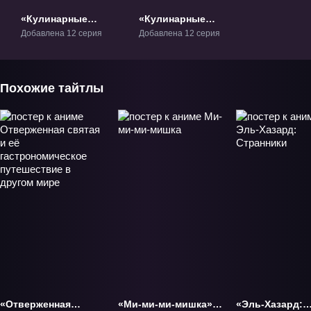
«Кулинарные
«Кулинарные
скитания в
скитания в
Добавлена 12 серия
Добавлена 12 серия
параллельном
параллельном мире
мире» ТВ-1
2» ТВ-2
Похожие тайтлы
«Отверженная
«Ми-ми-ми-мишка»
«Эль-Хазард: