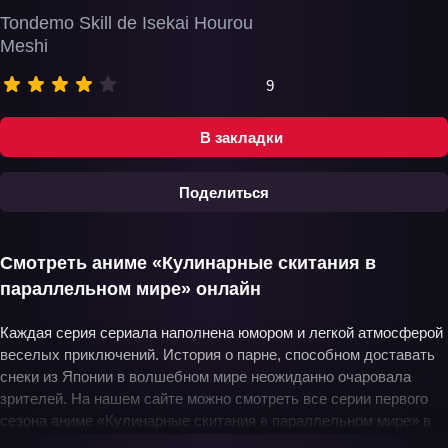
Tondemo Skill de Isekai Hourou
Meshi
9
В закладки
Поделиться
Смотреть аниме «Кулинарные скитания в
параллельном мире» онлайн
Каждая серия сериала наполнена юмором и легкой атмосферой
веселых приключений. История о парне, способном доставать
снеки из Японии в волшебном мире неожиданно очаровала
зрителей. На нашем сайте можно смотреть все серии первого
сезона аниме «Кулинарные скитания в параллельном мире» в
отличном качестве онлайн, а зарегистрированные пользователи