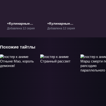
«Кулинарные
«Кулинарные
скитания в
скитания в
Добавлена 12 серия
Добавлена 12 серия
параллельном
параллельном мире
мире» ТВ-1
2» ТВ-2
Похожие тайтлы