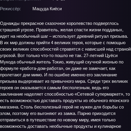
Режиссёр:
Мацуда Киёси
Однажды прекрасное сказочное королевство подверглось
страшной угрозе. Правитель, желая спасти жизни подданых,
идет на необычный шаг – использует древний ритуал призыва.
В их мир должны прийти 4 великих героя, которые с помощью
своих великих способностей справятся с нависшей над страной
угрозой. Вот только что-то пошло не так. 27-летний Цуёси
Мукода обычный житель Токио, живущий скучной жизнью по
формуле «работа-дом-работа», он даже не замечает, как
пролетают дни мимо. И по ошибке именно его заклинание
призыва выдергивает из привычного мира. Среди трех великих
героев он оказывается самым бесполезным, ведь его
заклинание наделяет способностью «Сетевой супермаркет», то
есть возможностью доставать продукты из обычного японского
магазина. Столь бесполезный герой не нужен для борьбы со
злом, поэтому его выгоняют из замка. Парню приходится
отправиться в путешествие по новому миру, имея только
возможность доставать необычные продукты и кулинарное