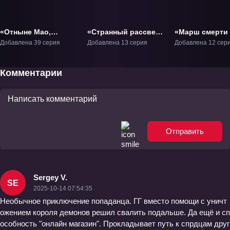
«Отныне Мао,
«Странный рассвет»
«Марш смерти
король демонов!»
ТВ-1
рапсодию
Добавлена 39 серия
Добавлена 13 серия
Добавлена 12 сер
ТВ-1
параллельног
мира» ТВ-1
Комментарии
Отправить
Sergey V.
SE
2025-10-14 07:54:35
Необычное приключение попаданца. ГГ вместо помощи с уничт
ожением короля демонов решил свалить подальше. Да ещё и сп
особность "онлайн магазин". Прокладывает путь к спрдцам друг