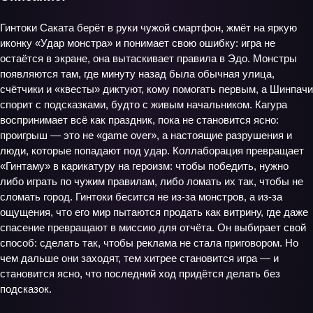
Гинтоки Саката берёт в руки чужой смартфон, жмёт на яркую
иконку «Удар монстра» и понимает свою ошибку: игра не
остаётся в экране, она вытаскивает правила в Эдо. Монстры
появляются там, где минуту назад была обычная улица,
счётчики и «квесты» диктуют, кому помогать первым, а Шинпачи
спорит с подсказками, будто с живым начальником. Кагура
воспринимает всё как праздник, пока не становится ясно:
проигрыш — это не «game over», а настоящие разрушения и
люди, которые попадают под удар. Коллаборация превращает
«Гинтаму» в карикатуру на героизм: чтобы победить, нужно
либо играть по чужим правилам, либо ломать их так, чтобы не
сломать город. Гинтоки бесится не из-за монстров, а из-за
ощущения, что его мир пытаются продать как витрину, где даже
спасение превращают в миссию для отчёта. Он выбирает свой
способ: сделать так, чтобы реклама не стала приговором. Но
чем дальше они заходят, тем хитрее становится игра — и
становится ясно, что последний ход придётся делать без
подсказок.