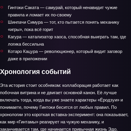
Гинтоки Саката — самурай, который ненавидит чужие
правила и ломает их по-своему
Шинпачи Симура — тот, кто пытается понять механику
«игры», пока всё горит
Кагура — катализатор хаоса, способная выиграть там, где
логика бессильна
Котаро Кацура — революционер, который видит заговор
даже в приложении
Хронология событий
Эта история стоит особняком: коллаборация работает как
побочная витрина и не двигает основной канон. Её лучше
включать тогда, когда вы уже знаете характеры «Ёродзуи» и
понимаете, почему Гинтоки бесится от любых правил. По
хронологии это короткая вставка‑эксперимент: она показывает,
как мир «Гинтамы» реагирует на чужую механику, и
заканчивается там, где начинается привычная жизнь Эдо.