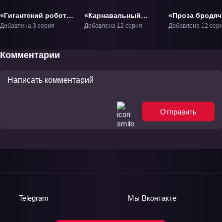
«Гигантский робот:
«Карнавальный
«Проза бродяч
Джин-Рэй» ОВА-2
фантазм» ОВА-1
псов: Шуточн
Добавлена 3 серия
Добавлена 12 серия
Добавлена 12 сер
истории» ТВ-1
Комментарии
Отправить
Telegram
Мы
Вконтакте