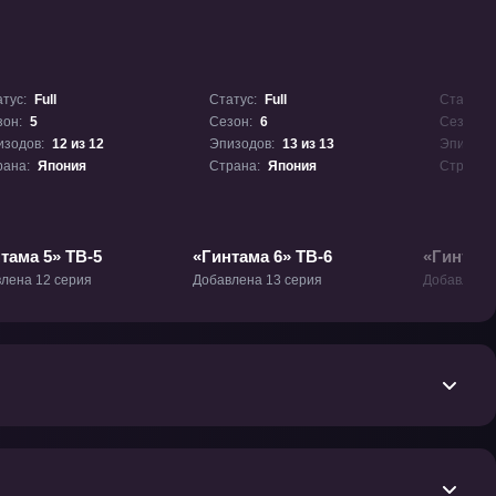
тус:
Full
Статус:
Full
Статус:
зон:
5
Сезон:
6
Сезон:
изодов:
12 из 12
Эпизодов:
13 из 13
Эпизодо
рана:
Япония
Страна:
Япония
Страна:
тама 5» ТВ-5
«Гинтама 6» ТВ-6
«Гинтама
лена 12 серия
Добавлена 13 серия
Добавлена 