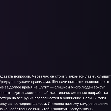
задавать вопросов. Через час он стоит у закрытой лавки, слышит
ь Ёродзую с чужими правилами. Шинпачи пытается выяснить, кто
вые за долгое время не шутит — слишком много людей вокруг
зоне выглядит знакомо, но работает иначе: смешные подработки
астера на все руки» превращается в обвинение. Если Гинтоки
 лавку за последним шансом. И именно поэтому каждое решение
 на кон собственное имя, чтобы защитить чужую жизнь.