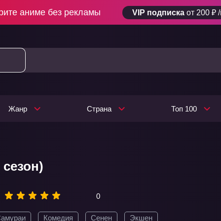
рите аниме без рекламы
VIP подписка
от 200 ₽ 
Жанр
Страна
Топ 100
 сезон)
0
амураи
Комедия
Сенен
Экшен