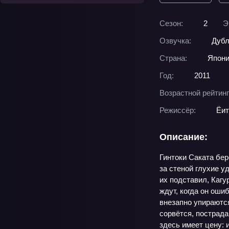
Сезон:
2
Э
Озвучка:
Дубл
Страна:
Япон
Год:
2011
Возрастной рейтинг
Режиссёр:
Ёит
Описание:
Гинтоки Саката бер
за стеной глухие у
их подставил, Кагу
ждут, когда он оши
внезапно упираются
сорвётся, пострада
здесь имеет цену: 