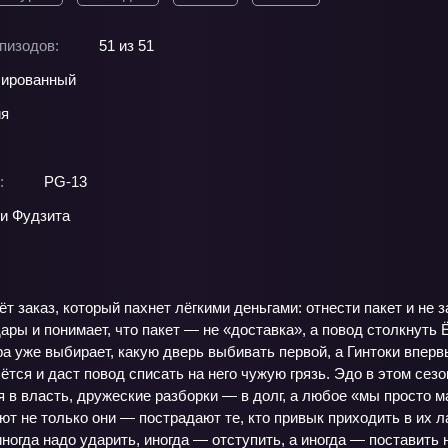
пизодов:
51 из 51
ированный
ия
:
PG-13
и Фудзита
ёт заказ, который пахнет лёгкими деньгами: отнести пакет и не 
дары и понимает, что пакет — не «доставка», а повод столкнут
ра уже выбирает, какую дверь выбивать первой, а Гинтоки впер
бётся и даст повод списать на него чужую грязь. Эдо в этом се
 в власть, дружеские разборки — в долг, а любое «мы просто м
ют не только они — пострадают те, кто привык приходить в их
иногда надо ударить, иногда — отступить, а иногда — поставить