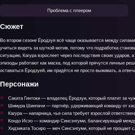
Проблема с плеером
Сюжет
Во втором сезоне Ёродзуя всё чаще оказывается между силами,
учиться видеть за шуткой мотив, потому что подработка станов
ситуацию, Кагура взрослеет через последствия своих ударов, а
эпизоды работают как маска, под которой прячутся личные реше
оставаться Ёродзуей, им придётся не просто выживать, а отвечат
Персонажи
Саката Гинтоки — владелец Ёродзуи, который платит за чу
Шимура Шинпачи — партнёр, удерживающий команду от хао
Кагура — напарница, чья сила требует взрослой ответствен
Кондо Исэо — командир Синсэнгуми, балансирующий между
Хидзиката Тосиро — меч Синсэнгуми, который не прощает с