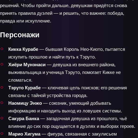
решений. Чтобы пройти дальше, девушкам придётся снова
принять правила дуэлей — и решить, что важнее: победа,
правда или искупление.
Персонажи
Кикка Курабе
— бывшая Король Нео‑Киото, пытается
искупить прошлое и найти путь к Тэруто.
Хиёри Мунэнаси
— девушка из внешнего района,
выживальщица и ученица Тэруто, помогает Кикке не
сломаться.
Тэруто Курабе
— ключевая цель поисков; его решения
связаны с тайной устройства города.
Наомицу Энжо
— союзник, умеющий добывать
информацию и находить выход из ловушек системы.
Сакура Банка
— загадочная девушка из прошлого, чьё
влияние до сих пор ощущается в дуэлях и выборах героев.
Марио Хигума
— фигура, связанная с закулисьем