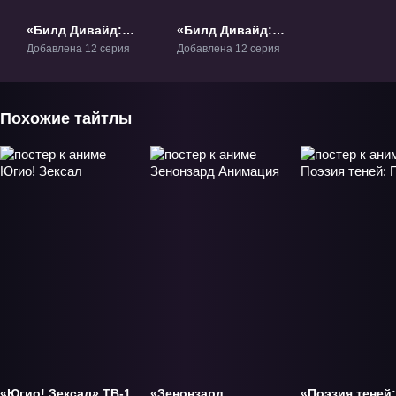
«Билд Дивайд:
«Билд Дивайд:
Чёрный код» ТВ-1
Белый код» ТВ-2
Добавлена 12 серия
Добавлена 12 серия
Похожие тайтлы
«Югио! Зексал» ТВ-1
«Зенонзард
«Поэзия теней: