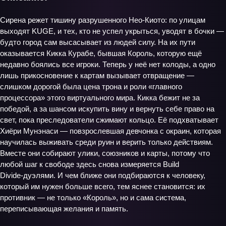
Сирена режет тишину разрушенного Нео‑Киото: по улицам
выходят KUGE, и тех, кто не успел укрыться, уводят в бочки —
будто город сам высасывает из людей силу. На их пути
оказывается Кикка Курабе, бывшая Король, которую ещё
недавно боялись все игроки. Теперь у неё нет колоды, а одно
лишь прикосновение к картам вызывает отвращение —
слишком дорогой была цена трона и роли «главного
процессора» этого виртуального мира. Кикка бежит не за
победой, а за шансом искупить вину и вернуть себе право на
свет, пока преследователи сжимают кольцо. Её подхватывает
Хиёри Мунэнаси — повзрослевшая девчонка с окраин, которая
научилась выживать среди руин и верить только действиям.
Вместе они собирают улики, союзников и карты, потому что
любой шаг к свободе здесь снова измеряется Build
Divide‑дуэлями. И чем ближе они подбираются к человеку,
который им нужен больше всего, тем яснее становится: их
противник — не только «Король», но и сама система,
переписывающая желания и память.