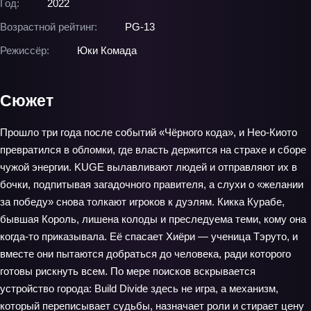
Год:
2022
Возрастной рейтинг:
PG-13
Режиссёр:
Юки Комада
Сюжет
Прошло три года после событий «Чёрного кода», и Нео‑Киото
превратился в обломки, где власть держится на страхе и сборе
чужой энергии. KUGE вылавливают людей и отправляют их в
бочки, подпитывая загадочного правителя, а слухи о «желании
за победу» снова толкают игроков к дуэлям. Кикка Курабе,
бывшая Король, лишена колоды и преследуема теми, кому она
когда‑то приказывала. Её спасает Хиёри — ученица Тэруто, и
вместе они пытаются добраться до человека, ради которого
готовы рискнуть всем. По мере поисков вскрывается
устройство города: Build Divide здесь не игра, а механизм,
который переписывает судьбы, назначает роли и стирает цену