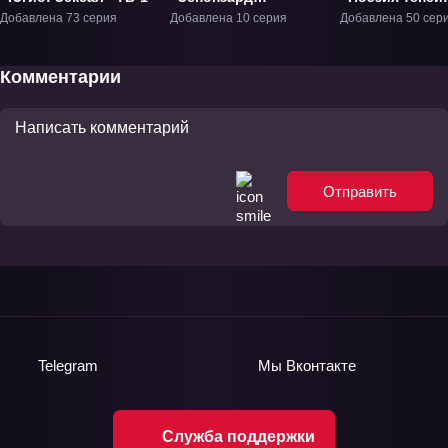
Анимация» ТВ-1
Пламя» ТВ-2
Добавлена 73 серия
Добавлена 10 серия
Добавлена 50 сер
Комментарии
Отправить
Telegram
Мы
Вконтакте
Служба поддержки