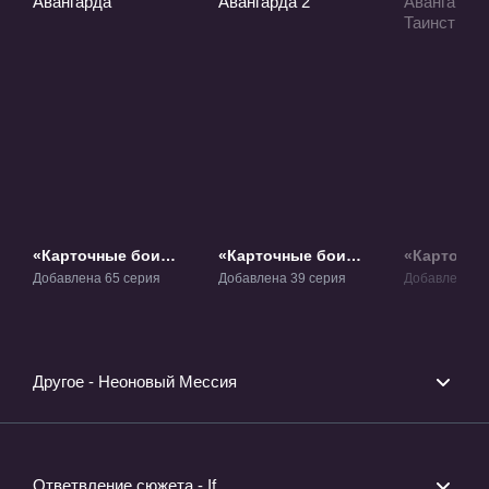
«Карточные бои
«Карточные бои
«Карточны
Авангарда» ТВ-1
Авангарда 2» ТВ-2
Авангарда
Добавлена 65 серия
Добавлена 39 серия
Добавлена 59
Таинствен
связь» ТВ-
Другое - Неоновый Мессия
Ответвление сюжета - If