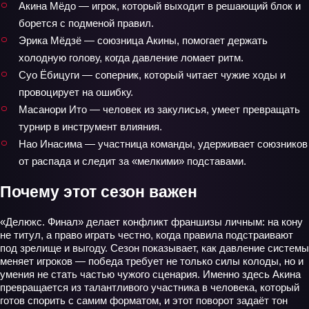
Акина Мёдо — игрок, который выходит в решающий блок и
борется с подменой правил.
Эрика Мёдзё — союзница Акины, помогает держать
холодную голову, когда давление ломает ритм.
Суо Ёбицуги — соперник, который читает чужие ходы и
провоцирует на ошибку.
Масанори Ито — человек из закулисья, умеет превращать
турнир в инструмент влияния.
Нао Инасима — участница команды, удерживает союзников
от распада и следит за «мелкими» подставами.
Почему этот сезон важен
«Делюкс. Финал» делает конфликт франшизы личным: на кону
не титул, а право играть честно, когда правила подстраивают
под зрелище и выгоду. Сезон показывает, как давление системы
меняет игроков — победа требует не только силы колоды, но и
умения не стать частью чужого сценария. Именно здесь Акина
превращается из талантливого участника в человека, который
готов спорить с самим форматом, и этот поворот задаёт тон