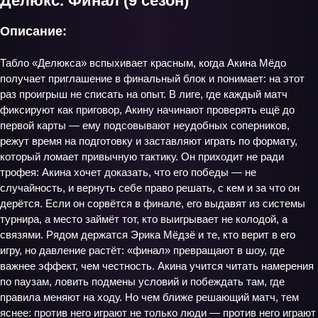
Делюкс. Финал (9 сезон)
Описание:
Табло «Делюкса» вспыхивает красным, когда Акина Мёдо
получает приглашение в финальный блок и понимает: на этот
раз проигрыш не списать на опыт. В лиге, где каждый матч
фиксируют как приговор, Акину начинают проверять ещё до
первой карты — ему подсовывают неудобных соперников,
режут время на подготовку и заставляют играть по формату,
который ломает привычную тактику. Он приходит не ради
трофея: Акина хочет доказать, что его победы — не
случайность, и вернуть себе право решать, с кем и за что он
дерётся. Если он сорвётся в финале, его выдавят из системы
турнира, а место займёт тот, кто выигрывает не колодой, а
связями. Рядом держатся Эрика Мёдзё и те, кто верит в его
игру, но давление растёт: «финал» превращают в шоу, где
важнее эффект, чем честность. Акина учится читать намерения
по паузам, ловить подмены условий и побеждать там, где
правила меняют на ходу. Но чем ближе решающий матч, тем
яснее: против него играют не только люди — против него играют