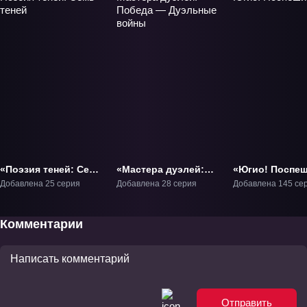
«Поэзия теней: Семь
«Мастера дуэлей:
«Югио! Поспеш
теней» ТВ-3
Победа — Дуэльные
ТВ-1
Добавлена 25 серия
Добавлена 28 серия
Добавлена 145 се
войны» ТВ-1
Комментарии
Отправить