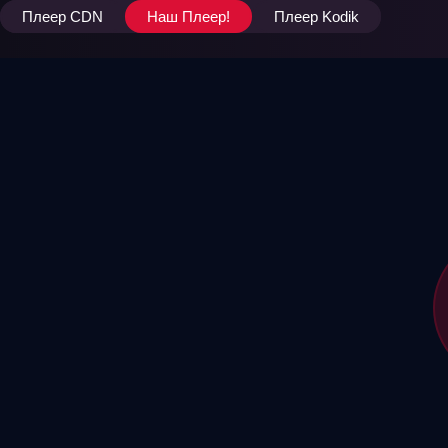
Плеер CDN
Наш Плеер!
Плеер Kodik