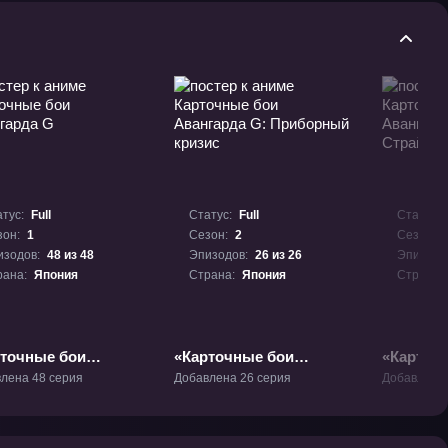
тус:
Full
Статус:
Full
Статус:
зон:
1
Сезон:
2
Сезон:
изодов:
48 из 48
Эпизодов:
26 из 26
Эпизодо
рана:
Япония
Страна:
Япония
Страна:
рточные бои
«Карточные бои
«Карточ
гарда G» ТВ-1
Авангарда G:
Авангард
лена 48 серия
Добавлена 26 серия
Добавлена 
Приборный кризис»
Страйда»
ТВ-2