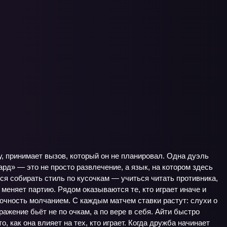
у, принимает вызов, который он не планировал. Одна дуэль
ард» — это не просто развлечение, а язык, на котором здесь
я собирать стиль по кусочкам — учиться читать противника,
 меняет партию. Рядом оказываются те, кто играет иначе и
рочность молчанием. С каждым матчем ставки растут: слухи о
жение бьёт не по очкам, а по вере в себя. Айти быстро
о, как она влияет на тех, кто играет. Когда дружба начинает