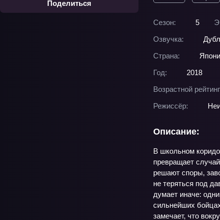
Поделиться
Сезон:
5
Э
Озвучка:
Дубл
Страна:
Япон
Год:
2018
Возрастной рейтинг
Режиссёр:
Неи
Описание:
В школьном коридор
превращает случайн
решают споры, зав
не теряться под да
думает иначе: одни
сильнейших бойцах 
замечает, что вокру