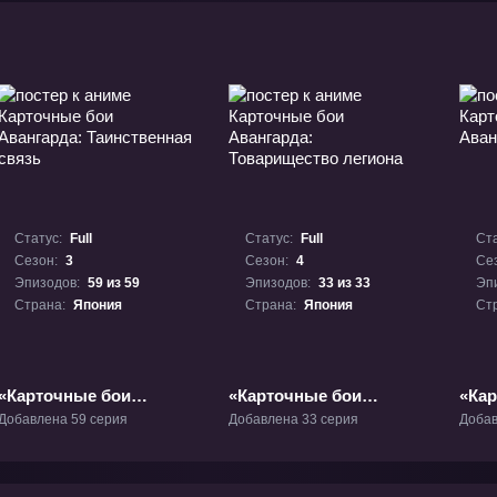
Статус:
Full
Статус:
Full
Ста
Сезон:
3
Сезон:
4
Се
Эпизодов:
59 из 59
Эпизодов:
33 из 33
Эп
Страна:
Япония
Страна:
Япония
Ст
«Карточные бои
«Карточные бои
«Ка
Авангарда:
Авангарда:
Аван
Добавлена 59 серия
Добавлена 33 серия
Добав
Таинственная связь»
Товарищество легиона»
ТВ-3
ТВ-4