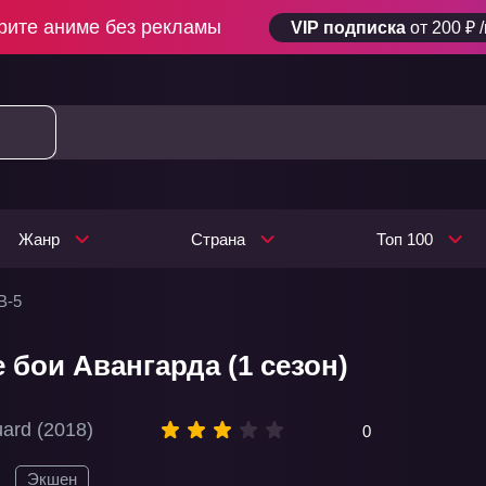
рите аниме без рекламы
VIP подписка
от 200 ₽ 
Жанр
Страна
Топ 100
В-5
 бои Авангарда (1 сезон)
uard (2018)
0
Экшен