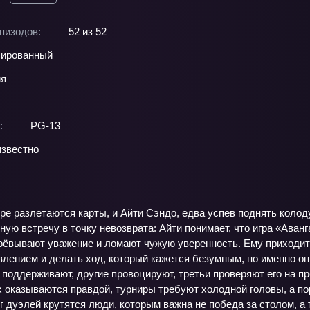
пизодов:
52 из 52
ированный
ия
:
PG-13
звестно
е разлетаются карты, и Айти Сэндо, едва успев поднять колод
ую встречу в точку невозврата: Айти понимает, что игра «Аванг
оёвывают уважение и ломают чужую уверенность. Ему приходитс
влением и делать ход, который кажется безумным, но именно он
 поддерживают, другие провоцируют, третьи проверяют его на п
оказываются правдой, турниры требуют холодной головы, а пора
г дуэлей крутятся люди, которым важна не победа за столом, а т