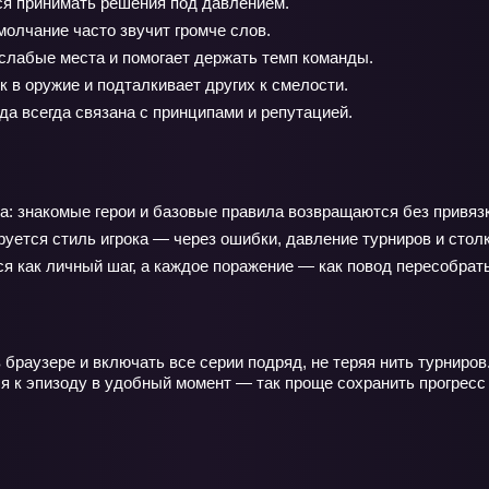
ся принимать решения под давлением.
олчание часто звучит громче слов.
слабые места и помогает держать темп команды.
 в оружие и подталкивает других к смелости.
а всегда связана с принципами и репутацией.
да: знакомые герои и базовые правила возвращаются без привяз
уется стиль игрока — через ошибки, давление турниров и столк
 как личный шаг, а каждое поражение — как повод пересобрать
браузере и включать все серии подряд, не теряя нить турниров.
ся к эпизоду в удобный момент — так проще сохранить прогресс