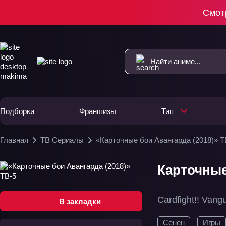
Смот
Подборки
Франшизы
Тип
Главная
ТВ Сериалы
«Карточные бои Авангарда (2018)» Т
Карточные
Cardfight!! Vang
В закладки
Сенен
Игры