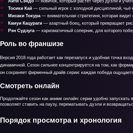
Айти Сэндо
— новичок, который растёт через дуэли и учит
Тосики Кай
— сильный игрок с холодной дисциплиной, чьё м
Мисаки Токура
— внимательная стратегиня, которая видит 
Камуи Кацураги
— азартный боец, который превращает риск
Рэн Судзуга
— харизматичный соперник, для которого побед
Роль во франшизе
Версия 2018 года работает как перезапуск и удобная точка вхо
динамичной. Сезон сильнее концентрируется на том, как формир
он сохраняет фирменный драйв серии: каждая победа ощущается
Смотреть онлайн
Продолжайте сезон как аниме онлайн: серии удобно запускать в 
позволяет ставить на паузу, перематывать дуэли и возвращать
Порядок просмотра и хронология