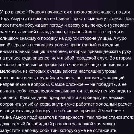
Утро в кафе «Пуаро» начинается с тихого звона чашек, но для
Тору Амуро это никогда не бывает просто сменой у стойки. Пока
посетители обсуждают погоду и свежую выпечку, он успевает
заметить лишний взгляд у окна, странный жест в очереди и
слишком знакомую походку на другой стороне улицы. Амуро
живёт сразу в нескольких ролях: приветливый сотрудник,
внимательный сыщик и человек, который привык держать руку
на пульсе куда опаснее, чем любой городской слух. Во втором
сезоне спокойные «перерывы на чай» всё чаще прерываются
мелочами, из которых складываются настоящие угрозы:
пропавшая вещь, случайная запись, незнакомец, задающий
неправильные вопросы. Самое сложное — не победить, а не
выдать себя, когда рядом оказываются те, кому нельзя видеть
лишнего. Каждый день превращается в проверку выдержки:
сохранить улыбку, когда внутри уже работает холодный расчёт,
и защитить людей вокруг, не объясняя причин. И чем ближе
тайна Амуро подбирается к поверхности, тем яснее становится:
даже самый безобидный разговор за чашкой чая может
запустить цепочку событий, которую уже не остановить.