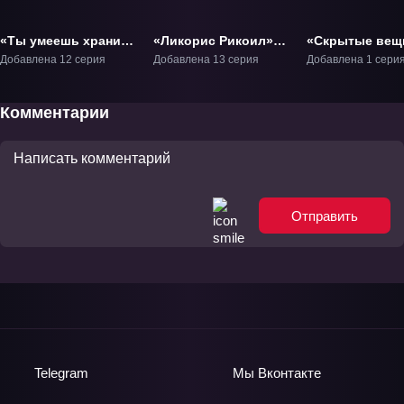
«Ты умеешь хранить
«Ликорис Рикоил»
«Скрытые вещ
секреты?» ТВ-1
ТВ-1
Фильм-1
Добавлена 12 серия
Добавлена 13 серия
Добавлена 1 сери
Комментарии
Отправить
Telegram
Мы
Вконтакте