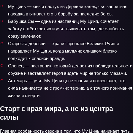
Му Цинь — юный пастух из Деревни калек, чья запретная
находка втягивает его в борьбу за наследие богов.
Бабушка Сы — одна из наставниц Му Циня, сочетает
заботу с жёсткостью и учит выживать там, где слабость
сразу замечают.
Староста деревни — хранит прошлое Великих Руин и
направляет Му Циня, когда мальчик слишком близко
подходит к опасной правде.
Слепец — наставник, который делает из наблюдательности
оружие и заставляет героя видеть мир не только глазами.
Аптекарь — учит Му Циня цене знания и показывает, что
сила начинается не с громких техник, а с точного понимания
жизни и смерти.
Старт с края мира, а не из центра
силы
Главная особенность сезона в том, что Му Цинь начинает путь