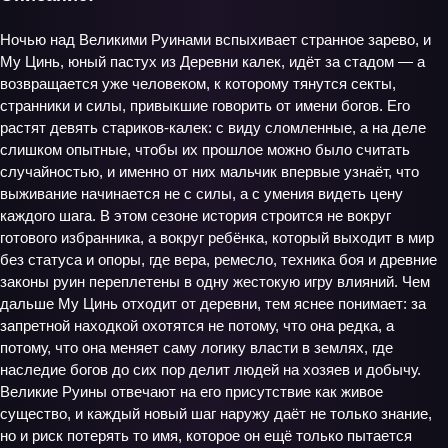
Ночью над Великими Руинами вспыхивает странное зарево, и
Му Цинь, юный пастух из Деревни калек, идёт за стадом — а
возвращается уже человеком, к которому тянутся секты,
странники и силы, привыкшие говорить от имени богов. Его
растят девять стариков‑калек: с виду сломленные, а на деле
слишком опытные, чтобы их прошлое можно было считать
случайностью, и именно от них мальчик впервые узнаёт, что
выживание начинается не с силы, а с умения видеть цену
каждого шага. В этом сезоне история строится не вокруг
готового избранника, а вокруг ребёнка, который выходит в мир
без статуса и опоры, где вера, ремесло, техника боя и древние
законы руин переплетены в одну жестокую игру влияний. Чем
дальше Му Цинь отходит от деревни, тем яснее понимает: за
запретной находкой охотятся не потому, что она редка, а
потому, что она меняет саму логику власти в землях, где
наследие богов до сих пор делит людей на хозяев и добычу.
Великие Руины отвечают на его присутствие как живое
существо, и каждый новый шаг наружу даёт не только знание,
но и риск потерять то имя, которое он ещё только пытается