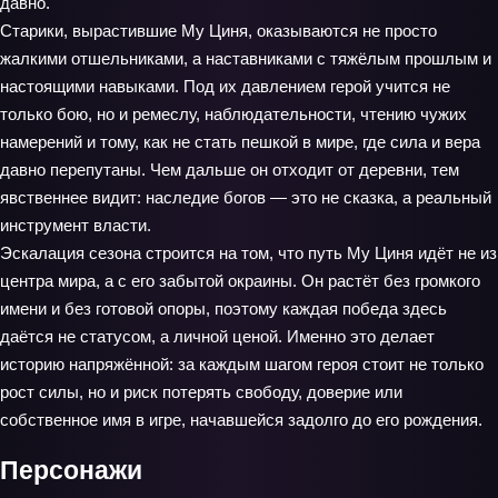
давно.
Старики, вырастившие Му Циня, оказываются не просто
жалкими отшельниками, а наставниками с тяжёлым прошлым и
настоящими навыками. Под их давлением герой учится не
только бою, но и ремеслу, наблюдательности, чтению чужих
намерений и тому, как не стать пешкой в мире, где сила и вера
давно перепутаны. Чем дальше он отходит от деревни, тем
явственнее видит: наследие богов — это не сказка, а реальный
инструмент власти.
Эскалация сезона строится на том, что путь Му Циня идёт не из
центра мира, а с его забытой окраины. Он растёт без громкого
имени и без готовой опоры, поэтому каждая победа здесь
даётся не статусом, а личной ценой. Именно это делает
историю напряжённой: за каждым шагом героя стоит не только
рост силы, но и риск потерять свободу, доверие или
собственное имя в игре, начавшейся задолго до его рождения.
Персонажи