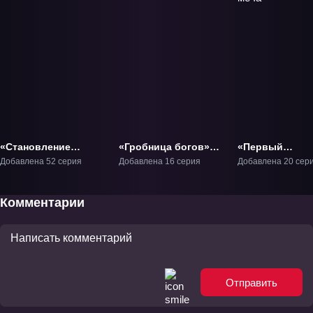
«Становление
«Гробница богов»
«Первый
богом» ТВ-1
ТВ-1
бессмертный н
Добавлена 52 серия
Добавлена 16 серия
Добавлена 20 сер
пути меча» ТВ-
Комментарии
Отправить