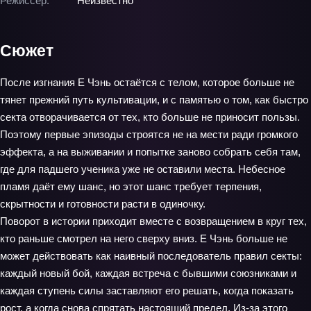
Режиссёр:
Неизвестно
Сюжет
После изгнания Е Чэнь остаётся с телом, которое больше не
тянет прежний путь культивации, и с памятью о том, как быстро
секта отворачивается от тех, кто больше не приносит пользы.
Поэтому первые эпизоды строятся не на мести ради громкого
эффекта, а на выживании и попытке заново собрать себя там,
где для падшего ученика уже не оставили места. Небесное
пламя даёт ему шанс, но этот шанс требует терпения,
скрытности и готовности расти в одиночку.
Поворот в истории приходит вместе с возвращением в круг тех,
кто раньше смотрел на него сверху вниз. Е Чэнь больше не
может действовать как наивный последователь правил секты:
каждый новый бой, каждая встреча с бывшими союзниками и
каждая ступень силы заставляют его решать, когда показать
рост, а когда снова спрятать настоящий предел. Из-за этого