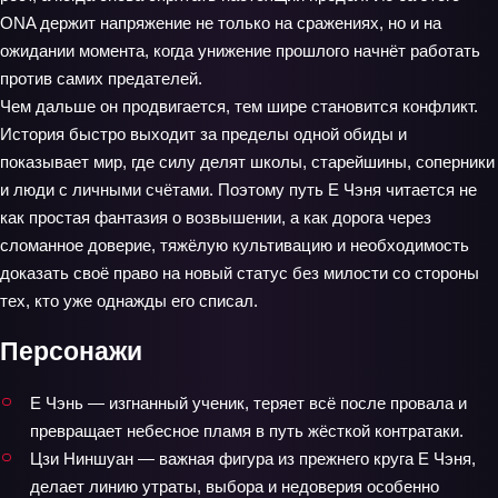
ONA держит напряжение не только на сражениях, но и на
ожидании момента, когда унижение прошлого начнёт работать
против самих предателей.
Чем дальше он продвигается, тем шире становится конфликт.
История быстро выходит за пределы одной обиды и
показывает мир, где силу делят школы, старейшины, соперники
и люди с личными счётами. Поэтому путь Е Чэня читается не
как простая фантазия о возвышении, а как дорога через
сломанное доверие, тяжёлую культивацию и необходимость
доказать своё право на новый статус без милости со стороны
тех, кто уже однажды его списал.
Персонажи
Е Чэнь — изгнанный ученик, теряет всё после провала и
превращает небесное пламя в путь жёсткой контратаки.
Цзи Ниншуан — важная фигура из прежнего круга Е Чэня,
делает линию утраты, выбора и недоверия особенно