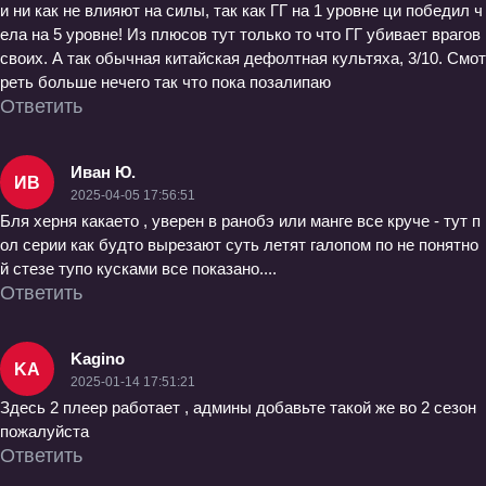
и ни как не влияют на силы, так как ГГ на 1 уровне ци победил ч
ела на 5 уровне! Из плюсов тут только то что ГГ убивает врагов
своих. А так обычная китайская дефолтная культяха, 3/10. Смот
реть больше нечего так что пока позалипаю
Ответить
Иван Ю.
ИВ
2025-04-05 17:56:51
Бля херня какаето , уверен в ранобэ или манге все круче - тут п
ол серии как будто вырезают суть летят галопом по не понятно
й стезе тупо кусками все показано....
Ответить
Kagino
KA
2025-01-14 17:51:21
Здесь 2 плеер работает , админы добавьте такой же во 2 сезон
пожалуйста
Ответить