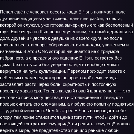
Пепел ещё не успевает осесть, когда Е Чэнь понимает: поле
духовной медицины уничтожено, даньтянь разбит, а секта,
которой он служил, уже готова вычеркнуть его как бесполезный
груз. Ещё вчера он был верным учеником, который держался за
долг, друзей и чувство к девушке из своего круга, но после
провала все эти опоры оборачиваются холодом, унижением и
изгнанием. В этой ONA история начинается не с триумфа
избранного, а с предельного падения: Е Чэнь остаётся без
дома, без статуса и без уверенности, что вообще сможет
вернуться на путь культивации. Перелом приходит вместе с
небесным пламенем, которое не просто даёт ему силу, а
заставляет расти через боль, скрытность и постоянную
проверку характера. Теперь каждый новый шаг для него — это
не только поиск могущества, но и столкновение с теми, кто
привык считать его сломанным, а любую его попытку подняться
— удобной мишенью. Чем быстрее Е Чэнь возвращает себе
опору, тем яснее становится цена этого пути: чтобы дойти до
настоящей контратаки, ему придётся решить, кому ещё можно
верить в мире, где предательство пришло раньше любой