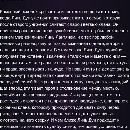
Каменный осколок срывается из потолка пещеры в тот миг,
когда Линь Дун уже почти привыкает жить в семье, которую
после старого унижения считают слабой ветвью клана. Он
слишком рано понял цену чужой силы: его отец был искалечен
гением главной линии Линь Лантянем, и с тех пор любой
семейный разговор звучит как напоминание о долге, который
нельзя оплатить словами. В этом сезоне Линь Дун случайно
получает таинственный каменный талисман и вместе с ним —
шанс расти там, где раньше не хватало ни ресурсов, ни статуса,
ни права рассчитывать на чудо. Но новый путь не делает жизнь
проще: внутри артефакта скрывается опасный наставник, охота
за редкой силой быстро привлекает чужую жадность, а каждый
шаг вперёд втягивает героя в столкновение между местью,
семьёй и собственным пределом. История цепляет тем, что
рост здесь строится не на признанном наследнике, а на парне с
окраины клана, которому приходится добывать силу через
риск, расчёт и постоянное давление тех, кто уже привык
смотреть на него сверху. И чем ближе Линь Дун подходит к
возможности изменить судьбу семьи, тем яснее условие: если