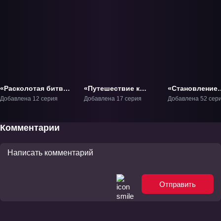
«Расколотая битвой
«Путешествие к
«Становление
синева небес» ТВ-1
Бессмертию» ТВ-1
богом» ТВ-1
Добавлена 12 серия
Добавлена 17 серия
Добавлена 52 сер
Комментарии
Отправить