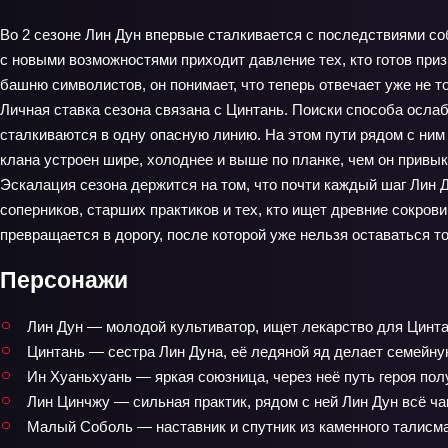
Во 2 сезоне Лин Дун впервые сталкивается с последствиями со
с новыми возможностями приходит давление тех, кто готов призн
башню символистов, он понимает, что теперь отвечает уже не то
Личная ставка сезона связана с Цинтань. Поиски способа ослаб
сталкиваются в одну опасную линию. На этом пути рядом с ним
клана устроен шире, холоднее и выше по планке, чем он привык
Эскалация сезона держится на том, что почти каждый шаг Лин 
соперников, старших практиков и тех, кто ищет древние сокрови
превращается в дорогу, после которой уже нельзя оставаться 
Персонажи
Лин Дун — молодой культиватор, ищет лекарство для Цинта
Цинтань — сестра Лин Дуна, её ледяной яд делает семейну
Ин Хуаньхуань — яркая союзница, через неё путь героя пол
Лин Цинчжу — сильная практик, рядом с ней Лин Дун всё ча
Малый Соболь — наставник и спутник из каменного талисман