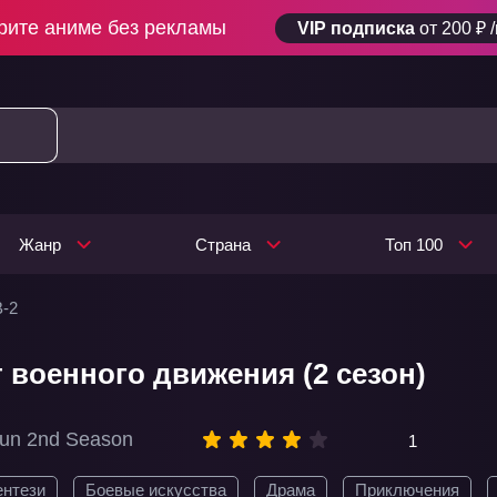
рите аниме без рекламы
VIP подписка
от 200 ₽ 
Жанр
Страна
Топ 100
В-2
 военного движения (2 сезон)
un 2nd Season
1
ентези
Боевые искусства
Драма
Приключения