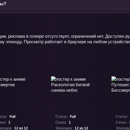
ты?
ции, реклама в плеере отсутствует, ограничений нет. Доступен
ому эпизоду. Просмотр работает в браузере на любом устройств
атус:
Full
Статус:
Full
Статус:
зон:
1
Сезон:
1
Сезон:
изодов:
12 из 12
Эпизодов:
12 из 12
Эпизодо