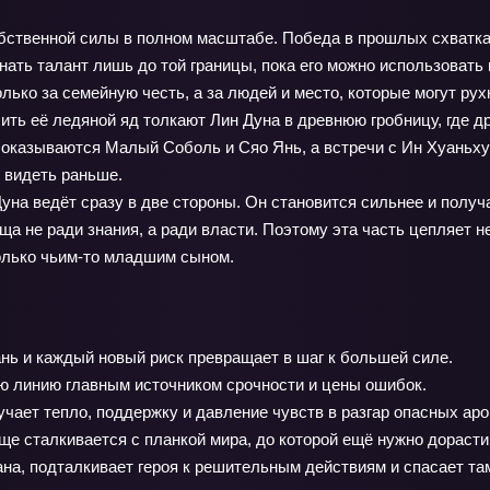
бственной силы в полном масштабе. Победа в прошлых схватках
ать талант лишь до той границы, пока его можно использовать в
лько за семейную честь, а за людей и место, которые могут рух
ить её ледяной яд толкают Лин Дуна в древнюю гробницу, где д
 оказываются Малый Соболь и Сяо Янь, а встречи с Ин Хуаньху
 видеть раньше.
Дуна ведёт сразу в две стороны. Он становится сильнее и полу
ща не ради знания, а ради власти. Поэтому эта часть цепляет не
только чьим-то младшим сыном.
нь и каждый новый риск превращает в шаг к большей силе.
ю линию главным источником срочности и цены ошибок.
учает тепло, поддержку и давление чувств в разгар опасных аро
ще сталкивается с планкой мира, до которой ещё нужно дорасти
а, подталкивает героя к решительным действиям и спасает там