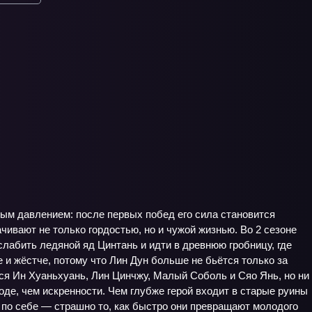
вым давлением: после первых побед его сила становится
чивают не только гордостью, но и чужой жизнью. Во 2 сезоне
лабить ледяной яд Цинтань и идти в древнюю гробницу, где
 и жёстче, потому что Лин Дун больше не бьётся только за
тся Ин Хуаньхуань, Лин Цинчжу, Малый Соболь и Сяо Янь, но ни
оде, чем искренности. Чем глубже герой входит в старые руины
и по себе — страшно то, как быстро они превращают молодого