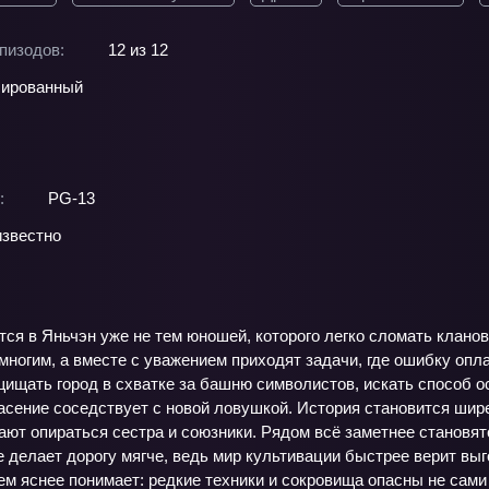
пизодов:
12 из 12
ированный
:
PG-13
звестно
ся в Яньчэн уже не тем юношей, которого легко сломать клано
ногим, а вместе с уважением приходят задачи, где ошибку опла
ищать город в схватке за башню символистов, искать способ ос
сение соседствует с новой ловушкой. История становится шире
нают опираться сестра и союзники. Рядом всё заметнее становя
е делает дорогу мягче, ведь мир культивации быстрее верит выг
ем яснее понимает: редкие техники и сокровища опасны не сам