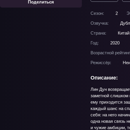
Поделиться
Сезон:
2
Э
Озвучка:
Дубл
Страна:
Китай
Год:
2020
Возрастной рейтинг
Режиссёр:
Неи
Описание:
Лин Дун возвращает
заметной слишком м
ему приходится защ
каждый шанс на спа
себя: на него начи
одна новая связь н
и чужие амбиции, т