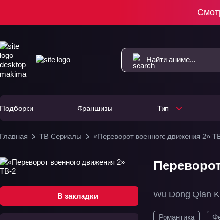
Смот
Подборки
Франшизы
Тип
Главная
ТВ Сериалы
«Переворот военного движения 2» Т
Переворот
Wu Dong Qian K
В закладки
Романтика
Ф