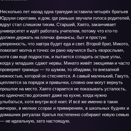
Несколько лет назад одна трагедия оставила четырёх братьев
Юдзуки сиротами, и дом, где раньше звучали голоса родителей,
вдруг стал слишком тихим. Старший, Хаято, заканчивает
университет и идёт работать учителем, потому что кто‑то
должен держать на плечах финансы, быт и простую
уверенность, что завтра будет еда и свет. Второй брат, Микото,
помогает молча и точно: он рано научился быть «взрослым»,
хотя сам ещё подросток, и пытается сгладить острые углы,
когда у младших сдают нервы. Минато живёт эмоциями и часто
проверяет границы — то шумом, то обидами, то внезапной
нежностью, которой он стесняется. А самый маленький, Гакуто,
цепляется за порядок и привычки, словно они могут вернуть
прошлое на место. Хаято старается не показывать усталость,
но одиночество догоняет даже на кухне, когда нужно
улыбаться, хотя внутри всё ноет. И всё же именно в таких
вечерах, в мелких ссорах и примирениях, в школьных буднях и
домашних ритуалах братья постепенно собирают новую семью
— не идеальную, зато настоящую.