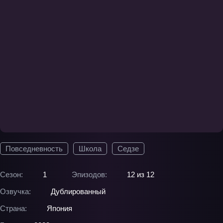
Повседневность
Школа
Седзе
Сезон:
1
Эпизодов:
12 из 12
Озвучка:
Дублированный
Страна:
Япония