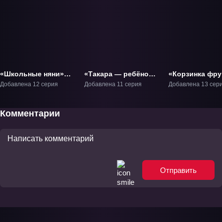
«Школьные няни»
«Такара — ребёнок
«Корзинка фру
ТВ-1
будущего» ТВ-1
3: Финал» ТВ-3
Добавлена 12 серия
Добавлена 11 серия
Добавлена 13 сер
Комментарии
Отправить