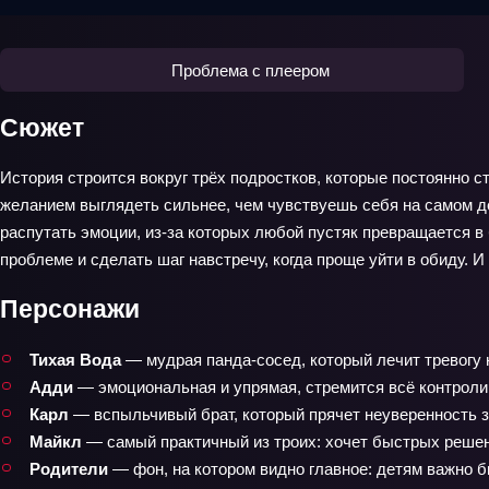
Проблема с плеером
Сюжет
История строится вокруг трёх подростков, которые постоянно 
желанием выглядеть сильнее, чем чувствуешь себя на самом де
распутать эмоции, из-за которых любой пустяк превращается в
проблеме и сделать шаг навстречу, когда проще уйти в обиду. 
Персонажи
Тихая Вода
— мудрая панда‑сосед, который лечит тревогу 
Адди
— эмоциональная и упрямая, стремится всё контролир
Карл
— вспыльчивый брат, который прячет неуверенность з
Майкл
— самый практичный из троих: хочет быстрых решений
Родители
— фон, на котором видно главное: детям важно 