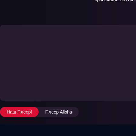
Наш Плеер!
Плеер Alloha