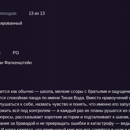
пизодов:
13 из 13
ированный
:
PG
ан Фалкенштейн
ется как обычно — школа, мелкие ссоры с братьями и ощущение,
ся спокойная панда по имени Тихая Вода. Вместо нравоучений о
лушаться к себе, назвать чувство и понять, что именно его запу
ржать всё под контролем — и каждый раз их планы рушатся из‑з
вопросы, рассказывает короткие истории и подталкивает к шагам
ания за бравадой и не превращать ошибки в катастрофу — ведь 
 И когда кажется, что привычный мир вот‑вот сорвётся в шум и х