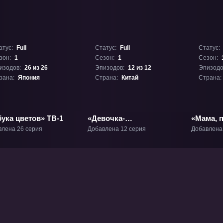
атус:
Full
Статус:
Full
Статус:
зон:
1
Сезон:
1
Сезон:
изодов:
26 из 26
Эпизодов:
12 из 12
Эпизодо
рана:
Япония
Страна:
Китай
Страна:
ука цветов» ТВ-1
«Девочка-
«Мама, 
холодильник» ТВ-1
ТВ-1
влена 26 серия
Добавлена 12 серия
Добавлена