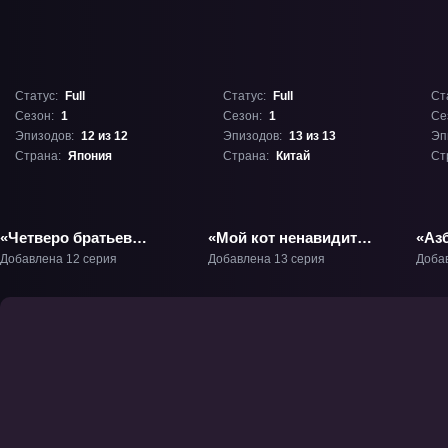
Статус:
Full
Статус:
Full
Ст
Сезон:
1
Сезон:
1
Се
Эпизодов:
12 из 12
Эпизодов:
13 из 13
Эп
Страна:
Япония
Страна:
Китай
Ст
«Четверо братьев
«Мой кот ненавидит
«Азб
Юдзуки» ТВ-1
меня» ТВ-1
Добавлена 12 серия
Добавлена 13 серия
Доба