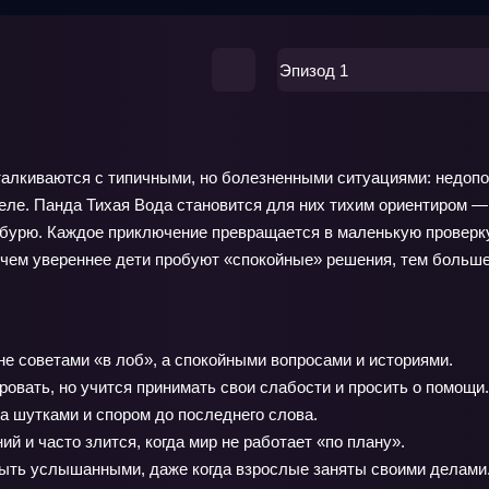
Эпизод 1
сталкиваются с типичными, но болезненными ситуациями: недоп
ле. Панда Тихая Вода становится для них тихим ориентиром — о
 бурю. Каждое приключение превращается в маленькую проверку
И чем увереннее дети пробуют «спокойные» решения, тем больше
не советами «в лоб», а спокойными вопросами и историями.
овать, но учится принимать свои слабости и просить о помощи.
а шутками и спором до последнего слова.
 и часто злится, когда мир не работает «по плану».
быть услышанными, даже когда взрослые заняты своими делами