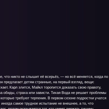
 что никто не слышит её всерьёз, — но всё меняется, когда по
н предлагает детям странные, на первый взгляд, вещи:
скает. Карл злится, Майкл торопится доказать свою правоту,
а обиды, страха или зависти. Тихая Вода не решает проблемы
, которые требуют терпения. В первом сезоне подростки учатся
иногда самое трудное испытание не внешнее, а то, что
аос, рядом оказывается тот, кто умеет держать тишину.