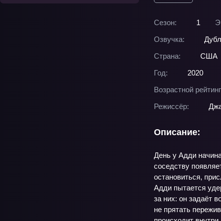
Сезон:
1
Э
Озвучка:
Дубл
Страна:
США
Год:
2020
Возрастной рейтинг
Режиссёр:
Дж
Описание:
День у Адди начина
соседству появляет
остановиться, прис
Адди пытается уде
за них: он задаёт 
не прятать пережив
происходит внутри.