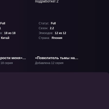
Full
Статус:
Full
1
Сезон:
2.2
в:
18 из 18
Эпизодов:
12 из 12
Китай
Страна:
Япония
прости меня»
«Повелитель тьмы на
подработке! 2» ТВ-2.2
 18 серия
Добавлена 12 серия