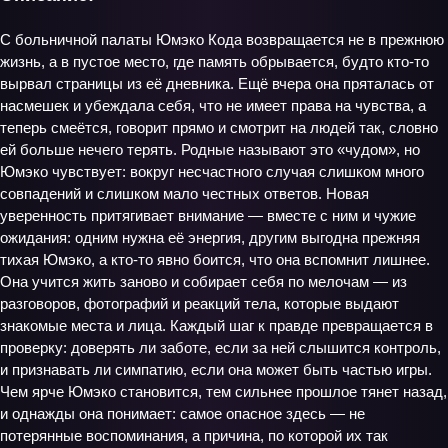
С больничной палаты Юмэко Кода возвращается не в прежнюю
жизнь, а в пустое место, где память обрывается, будто кто‑то
вырвал страницы из её дневника. Ещё вчера она пряталась от
насмешек и убеждала себя, что не имеет права на чувства, а
теперь смеётся, говорит прямо и смотрит на людей так, словно
ей больше нечего терять. Родные называют это «чудом», но
Юмэко чувствует: вокруг несчастного случая слишком много
совпадений и слишком мало честных ответов. Новая
уверенность притягивает внимание — вместе с ним и чужие
ожидания: одним нужна её энергия, другим выгодна прежняя
тихая Юмэко, а кто‑то явно боится, что она вспомнит лишнее.
Она учится жить заново и собирает себя по мелочам — из
разговоров, фотографий и реакций тела, которые выдают
знакомые места и лица. Каждый шаг к правде превращается в
проверку: доверять ли заботе, если за ней слышится контроль,
и признавать ли симпатию, если она может быть частью игры.
Чем ярче Юмэко становится, тем сильнее прошлое тянет назад,
и однажды она понимает: самое опасное здесь — не
потерянные воспоминания, а причина, по которой их так