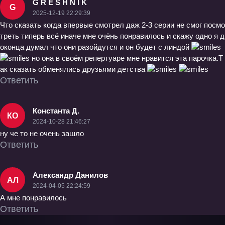
G R E S H N I K
G
2025-12-19 22:29:39
Что сказать когда впервые смотрел даж 2-3 серии не смог посмо
треть типерь всё иначе мне очёнь понравилось и скажу одно я д
оконца думал что они разойдутся и он будет с линдой
но она в своём репертуаре мне нравится эта парочка.Т
ак сказать обменялись друзьями детства
Ответить
Константа Д.
КО
2024-10-28 21:46:27
ну че то не очень зашло
Ответить
Александр Данилов
АЛ
2024-04-05 22:24:59
А мне понравилось
Ответить