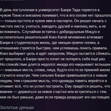
В день поступления в университет Банри Тада теряется в
чужом Токио и внезапно понимает, что в его голове нет прошлого
— только пустота и чужое имя в паспорте. Он решил начать с
чистого листа: учиться, заводить друзей и наконец жить, а не
вспоминать. Случайная встреча с добродушным Мицуо и
ослепительно решительной Коко Кагой мгновенно втягивает
Банри в студенческую жизнь, где эмоции громче логики, а
отношения строятся быстрее, чем успеваешь понять правила.
Коко выбирает цель и идёт напролом, Мицуо пытается сбежать
от прошлого, а Банри просто хочет не потерять себя ещё раз.
Но спокойствие длится недолго: иногда его накрывают вспышки
— знакомые места, слова, лица, будто кто-то из прежней жизни
стучится изнутри. Чем сильнее Банри привязывается к новым
людям, тем страшнее мысль, что однажды память вернётся и
отнимет всё, что он успел построить. Ему придётся решить, что
важнее — держаться за новое счастье или встретиться с тем,
кем он был раньше, даже если правда разрушит его настоящее.
Золотые деньки