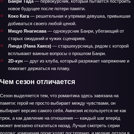
Банри Тада
— первокурсник, который пытается построить
новое будущее после потери памяти.
Коко Кага
— решительная и упрямая девушка, привыкшая
добиваться своего любой ценой.
Мицуо Янагисава
— однокурсник Банри, убегающий от
старых ожиданий и чужих сценариев.
Линда (Нана Хаясэ)
— старшекурсница, рядом с которой
всплывают важные вопросы о прошлом Банри.
2D-кун
— друг из клуба, который разряжает напряжение и
помогает держаться на плаву.
Чем сезон отличается
Сезон выделяется тем, что романтика здесь завязана на
памяти: герой не просто выбирает между чувствами, он
выбирает версию самого себя. Амнезия используется не как
трюк, а как давление на отношения — каждый шаг вперёд
может внезапно откатиться назад. Лучше смотреть серии
подряд: изменения происходят постепенно, и мелкие детали в