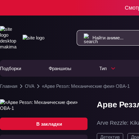
Смот
Подборки
Франшизы
Тип
Главная
OVA
«Арве Реззл: Механические феи» ОВА-1
Арве Резз
Arve Rezzle: Kika
В закладки
Детектив
Др