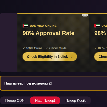
Наш плеер под номером 2!
Плеер CDN
Наш Плеер!
Плеер Kodik