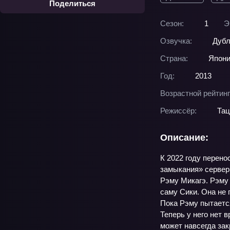
Поделиться
Сезон:
1
Э
Озвучка:
Дубл
Страна:
Япон
Год:
2013
Возрастной рейтинг
Режиссёр:
Тац
Описание:
К 2022 году перено
замыкания» сервер
Рэму Микагэ. Рэму 
саму Сики. Она не 
Пока Рэму пытается
Теперь у него нет 
может навсегда зак