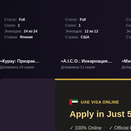
Статус:
Full
Статус:
Full
Ст
Сезон:
1
Сезон:
1
Се
Эпизодов:
24 из 24
Эпизодов:
12 из 12
Эп
Страна:
Япония
Страна:
США
Ст
«Курау: Призрак
«A.I.C.O.: Инкарнация»
«Ми
воспоминаний» ТВ-1
ТВ-1
Фил
Добавлена 24 серия
Добавлена 12 серия
Доба