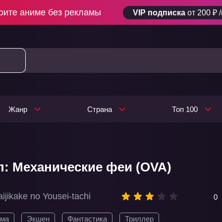
рите аниме без рекламы
VIP подписка
от 200 ₽ 
Жанр
Страна
Топ 100
л: Механические феи (OVA)
ijikake no Yousei-tachi
0
ама
Экшен
Фантастика
Триллер