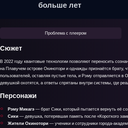
больше лет
Проблема с плеером
Сюжет
В 2022 году квантовые технологии позволяют переносить сознан
на Плавучем острове Окинотори и однажды признаётся брату, чт
пользователей, оставляя пустые тела, и Рэму отправляется в Ок
девушкой охотятся, а ответы спрятаны внутри системы, где ре
Персонажи
Рэму Микагэ
— брат Сики, который пытается вернуть её со
Сики
— девушка, потерявшая память после «Короткого зам
Жители Окинотори
— ученики и сотрудники города‑академи