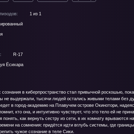
пизодов:
1 из 1
ированный
ия
:
R-17
уя Ёсихара
с сознания в киберпространство стал привычной роскошью, пока
ы не выдержали, тысячи людей остались живыми телами без ду
едет в город‑академию на Плавучем острове Окинотори, надеясь
помнит, кто она, и интуитивно чувствует, что это тело ей не пр
 понять, как вернуть сестру из сети, в их комнату врываются 
времени на сомнения: придётся идти вглубь системы, где гран
репить чужое сознание в теле Сики.