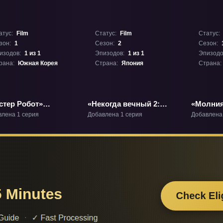
атус:
Film
Статус:
Film
Статус:
зон:
1
Сезон:
2
Сезон:
изодов:
1 из 1
Эпизодов:
1 из 1
Эпизодо
рана:
Южная Корея
Страна:
Япония
Страна:
стер Робот»
«Некогда вечный 2:
«Молния
ьм-1
Орхидея в танце хаоса»
Лейна и
влена 1 серия
Добавлена 1 серия
Добавлена
Фильм-2