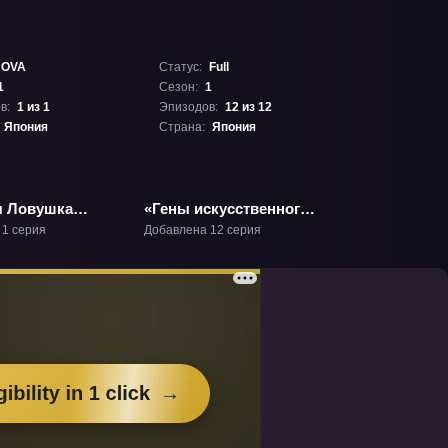
OVA
Статус:
Full
1
Сезон:
1
в:
1 из 1
Эпизодов:
12 из 12
Япония
Страна:
Япония
 Ловушка
«Гены искусственного
 Лайка» ОВА-1
интеллекта» ТВ-1
 1 серия
Добавлена 12 серия