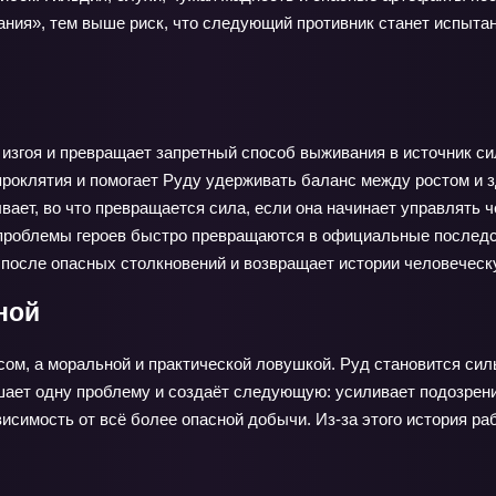
ия», тем выше риск, что следующий противник станет испытание
 изгоя и превращает запретный способ выживания в источник си
роклятия и помогает Руду удерживать баланс между ростом и 
ает, во что превращается сила, если она начинает управлять 
проблемы героев быстро превращаются в официальные последс
после опасных столкновений и возвращает истории человеческ
ной
сом, а моральной и практической ловушкой. Руд становится сил
ает одну проблему и создаёт следующую: усиливает подозрения
симость от всё более опасной добычи. Из-за этого история рабо