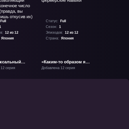
Full
Статус:
Full
1
Сезон:
1
в:
12 из 12
Эпизодов:
12 из 12
Япония
Страна:
Япония
ксальный
«Каким-то образом я
Мастер
стал сильнейшим,
 12 серия
Добавлена 12 серия
»: Навык,
прокачивая
ющий есть
фермерские навыки»
чное число
ТВ-1
 (правда, вы
 лишь откусив
1