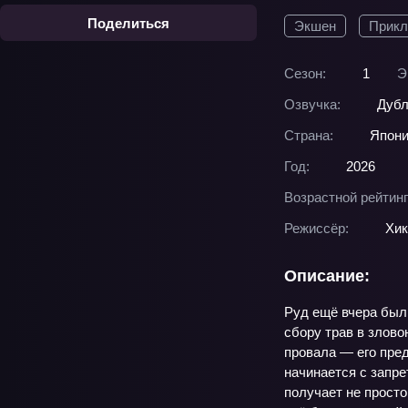
Поделиться
Экшен
Прикл
Сезон:
1
Э
Озвучка:
Дубл
Страна:
Япон
Год:
2026
Возрастной рейтинг
Режиссёр:
Хик
Описание:
Руд ещё вчера был 
сбору трав в злово
провала — его пре
начинается с запре
получает не просто