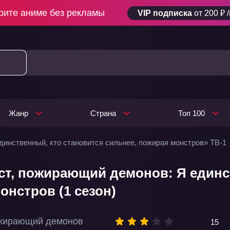
рите аниме без рекламы
VIP подписка
от 200 ₽ 
Жанр
Страна
Топ 100
инственный, кто становится сильнее, пожирая монстров» ТВ-1
т, пожирающий демонов: Я единст
онстров (1 сезон)
ожирающий демонов
15