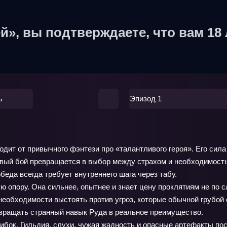
й», вы подтверждаете, что вам 18 
ь
Эпизод 1
дит от привычного фэнтези про «талантливого героя». Его сила 
вый бой превращается в выбор между страхом и необходимостью
обеда всегда требует внутреннего шага через табу.
 опору. Она сильнее, опытнее и знает цену проклятиям не по сл
необходимости выстоять против угроз, которые обычной грубой 
ревращать странный навык Руда в реальное преимущество.
шибок. Гильдия, слухи, чужая жадность и опасные артефакты по