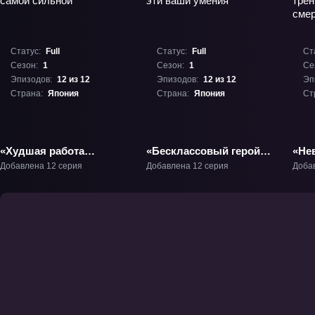
Статус:
Full
Статус:
Full
Ст
Сезон:
1
Сезон:
1
Се
Эпизодов:
12 из 12
Эпизодов:
12 из 12
Эп
Страна:
Япония
Страна:
Япония
Ст
«Худшая работа
«Бесклассовый герой:
«Не
«оценщика» оказалась
Да мне всё равно не
сред
Добавлена 12 серия
Добавлена 12 серия
Доба
самой сильной» ТВ-1
нужны эти ваши
про
умения» ТВ-1
трен
сме