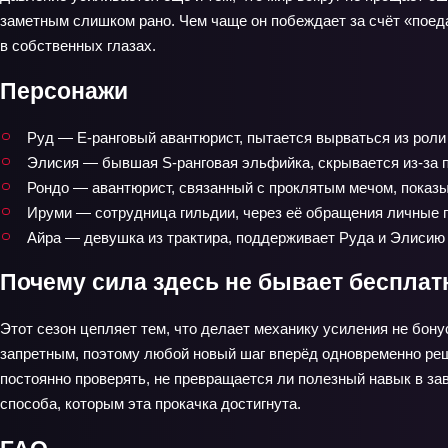
заметным слишком рано. Чем чаще он побеждает за счёт «поедан
в собственных глазах.
Персонажи
Руд — E-ранговый авантюрист, пытается вырваться из роли
Элисия — бывшая S-ранговая эльфийка, скрывается из-за п
Рондо — авантюрист, связанный с проклятым мечом, показыв
Ируми — сотрудница гильдии, через её обращения личные 
Айра — девушка из трактира, поддерживает Руда и Элисию 
Почему сила здесь не бывает бесплат
Этот сезон цепляет тем, что делает механику усиления не бону
запретным, поэтому любой новый шаг вперёд одновременно реш
постоянно проверять, не превращается ли полезный навык в зави
способа, которым эта прокачка достигнута.