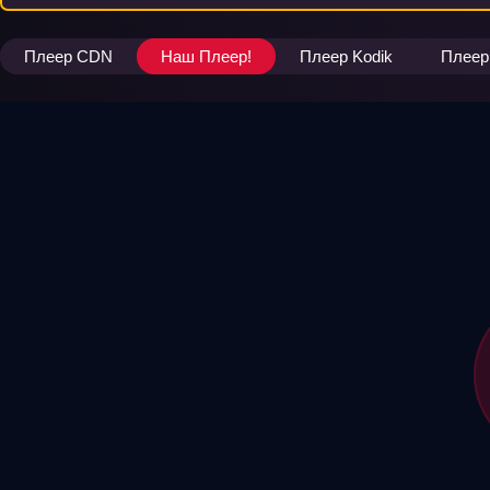
Плеер CDN
Наш Плеер!
Плеер Kodik
Плеер 