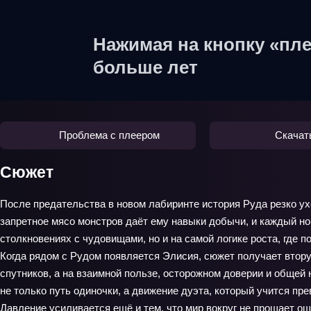
Нажимая на кнопку «пле
больше лет
Проблема с плеером
Скачат
Сюжет
После предательства в новом лабиринте история Руда резко ухо
запретное мясо монстров даёт ему навыки добычи, и каждый но
столкновениях с чудовищами, но и на самой логике роста, где п
Когда рядом с Рудом появляется Элисия, сюжет получает вторую
спутников, а на взаимной пользе, осторожном доверии и общей 
не только путь одиночки, а движение дуэта, который учится п
Давление усиливается ещё и тем, что мир вокруг не прощает о