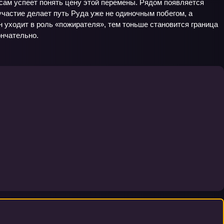
 сам успеет понять цену этой перемены. Рядом появляется
частие делает путь Руда уже не одиночным побегом, а
н уходит в роль «пожирателя», тем тоньше становится граница
ончательно.