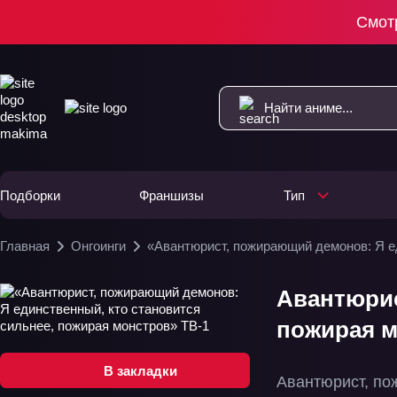
Смот
Подборки
Франшизы
Тип
Главная
Онгоинги
«Авантюрист, пожирающий демонов: Я ед
Авантюрис
пожирая м
В закладки
Авантюрист, п