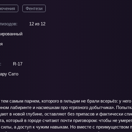
ючения
Фентези
пизодов:
12 из 12
ированный
ия
:
R-17
ару Сато
тем самым парнем, которого в гильдии не брали всерьёз: у него
нном лабиринте и насмешкам про «грязного добытчика». Попытк
дают в новой глубине, оставляют без припасов и фактически сп
та, который в городе считают почти приговором: чтобы не умере
 силы, а доступ к чужим навыкам. Но вместе с преимуществом 