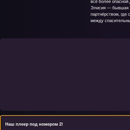
всё более опасной 
Элисия — бывшая S
партнёрством, где 
между спасительны
Наш плеер под номером 2!