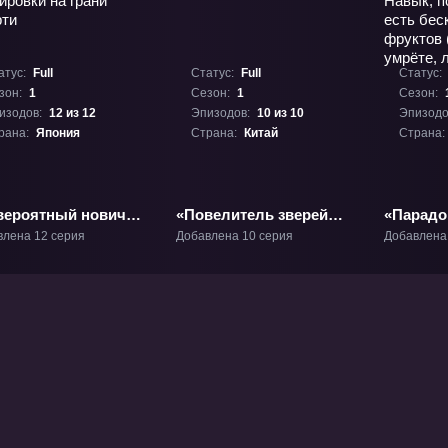
атус:
Full
Статус:
Full
Статус:
зон:
1
Сезон:
1
Сезон:
изодов:
12 из 12
Эпизодов:
10 из 10
Эпизодо
рана:
Япония
Страна:
Китай
Страна:
вероятный новичок
«Повелитель зверей
«Парадо
них лет,
эволюция наоборот»
навык «
влена 12 серия
Добавлена 10 серия
Добавлена
шедший
ТВ-1
фруктов
ировки на грани
позволя
рти» ТВ-1
бесконе
фруктов
умрёте,
их)» ТВ-