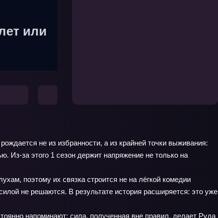
лет или
рождается не из избранности, а из крайней точки выживания:
. Из-за этого 1 сезон держит напряжение не только на
ухам, поэтому их связка строится не на лёгкой комедии
силой не решаются. В результате история расширяется: это уже
стоянно напоминают: сила, полученная вне правил, делает Руда