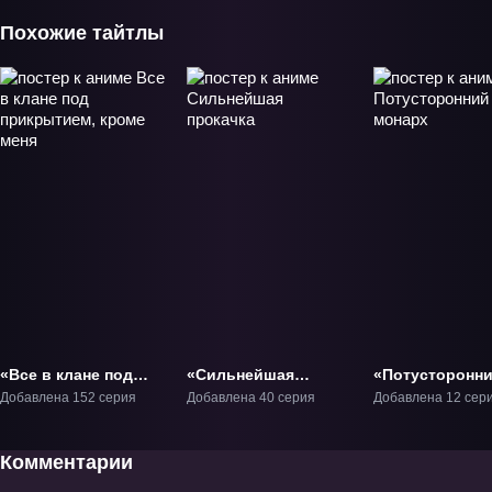
Похожие тайтлы
«Все в клане под
«Сильнейшая
«Потусторонн
прикрытием, кроме
прокачка» ТВ-1
злой монарх» 
Добавлена 152 серия
Добавлена 40 серия
Добавлена 12 сер
меня» ТВ-1
Комментарии