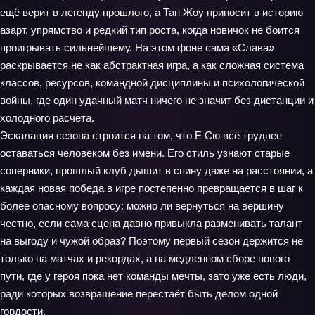
ещё верит в легенду прошлого, а Тан Жоу приносит в историю
азарт, упрямство и редкий тип роста, когда новичок не боится
проигрывать сильнейшему. На этом фоне сама «Слава»
раскрывается не как абстрактная игра, а как сложная система
классов, ресурсов, командной дисциплины и психологической
войны, где один удачный матч ничего не значит без дистанции и
холодного расчёта.
Эскалация сезона строится на том, что Е Сю всё труднее
оставаться человеком без имени. Его стиль узнают старые
соперники, прошлый клуб дышит в спину даже на расстоянии, а
каждая новая победа в игре постепенно превращается в шаг к
более опасному вопросу: можно ли вернуться на вершину
честно, если сама сцена давно привыкла разменивать талант
на выгоду и чужой образ? Поэтому первый сезон держится не
только на матчах и рекордах, а на медленном сборе нового
пути, где у героя пока нет команды мечты, зато уже есть люди,
ради которых возвращение перестаёт быть делом одной
гордости.