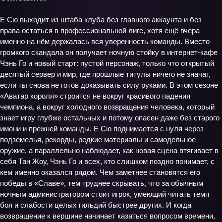
Е Сю выходит из штаба клуба без главного аккаунта и без
права остаться в профессиональной лиге, хотя ещё вчера
именно на нём держалась вся уверенность команды. Вместо
громкого скандала он получает ночную стойку в интернет-кафе
Чэнь Го и новый старт: пустой персонаж, только что открытый
десятый сервер и мир, где прошлые титулы ничего не значат,
если ты снова не готов доказывать силу руками. В этом сезоне
«Аватар короля» строится не вокруг красивого падения
чемпиона, а вокруг холодного возвращения человека, который
знает игру глубже остальных и потому опасен даже без старого
имени и прежней команды. Е Сю поднимается с нуля через
подземелья, рекорды, редкие материалы и самодельное
оружие, а параллельно наблюдает, как новая сцена втягивает в
себя Тан Жоу, Чэнь Го и всех, кто слишком поздно понимает, с
кем именно оказался рядом. Чем заметнее становятся его
победы в «Славе», тем труднее скрывать, что за обычным
ночным администратором стоит игрок, умеющий читать темп
боя и слабости целых гильдий быстрее других. И когда
возвращение к вершине начинает казаться вопросом времени,