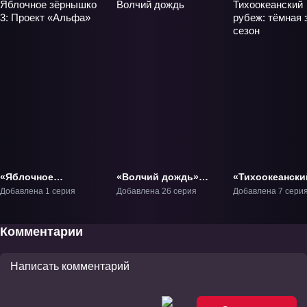
«Яблочное
«Волчий дождь»
«Тихоокеански
зёрнышко 3: Проект
ТВ-1
рубеж: тёмная 
Добавлена 1 серия
Добавлена 26 серия
Добавлена 7 сери
«Альфа»» Фильм-3
сезон» ТВ-2
Комментарии