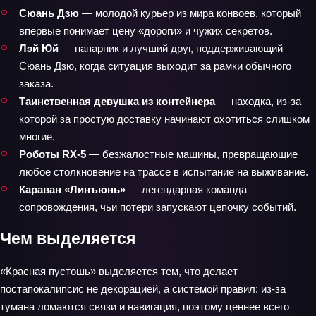
Сюань Дзю
— молодой курьер из мира конвоев, который
впервые понимает цену «дороги» и чужих секретов.
Лэй Юй
— напарник и лучший друг, поддерживающий
Сюань Дзю, когда ситуация выходит за рамки обычного
заказа.
Таинственная девушка из контейнера
— находка, из-за
которой за простую доставку начинают охотиться слишком
многие.
Роботы RX-5
— безжалостные машины, превращающие
любое столкновение на трассе в испытание на выживание.
Караван «Линъюнь»
— легендарная команда
сопровождения, чьи потери запускают цепочку событий.
Чем выделяется
«Красная пустошь» выделяется тем, что делает
постапокалипсис не декорацией, а системой правил: из-за
тумана ломаются связи и навигация, поэтому ценнее всего