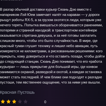
В разгар обычной доставки курьер Сюань Дзю вместе с
напарником Лэй Юем замечает налёт на караван — у дороги
рыщут роботы RX-5, а за грузом охотятся люди, которым уже
нечего терять. Попытка вмешаться оборачивается ранениями,
потерями и странной находкой: в транспортном контейнере
оказывается спрятана девушка, и за неё готовы заплатить
слишком много, чтобы это было случайностью. В мире, где
красный туман глушит технику и лишил небо авиации, путь
измеряется не километрами, а рискованными решениями: кого
прикрыть, кому довериться и что оставить позади, чтобы дойти
до следующей станции. Сюань Дзю понимает, что его «работа
курьера» — лишь прикрытие для большой игры, где конвои
занимаются охраной, разведкой и охотой, а каждая остановка
может стать последней. И чем ближе они подходят к разгадке
пустоши, тем явственнее ощущение, что за ними уже вышли.
Красная Пустошь
0