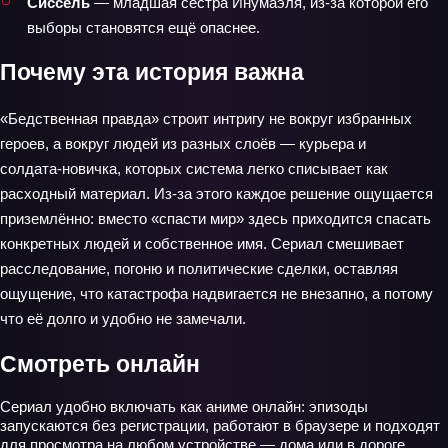
Сиссель
— младшая сестра Инумаэля, из‑за которой его
выборы становятся ещё опаснее.
Почему эта история важна
«Бедственная правда» строит интригу не вокруг избранных
героев, а вокруг людей из разных слоёв — курьера и
солдата‑новичка, которых система легко списывает как
расходный материал. Из‑за этого каждое решение ощущается
приземлённо: вместо «спасти мир» здесь приходится спасать
конкретных людей и собственное имя. Сериал смешивает
расследование, погоню и политические сделки, оставляя
ощущение, что катастрофа надвигается не внезапно, а потому
что её долго и удобно не замечали.
Смотреть онлайн
Сериал удобно включать как аниме онлайн: эпизоды
запускаются без регистрации, работают в браузере и подходят
для просмотра на любом устройстве — дома или в дороге.