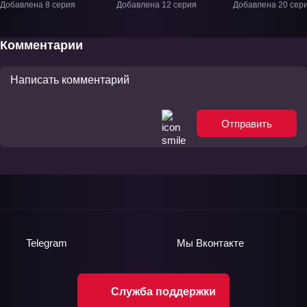
ТВ-1
Чайки» ТВ-1
Перезагрузка»
Добавлена 8 серия
Добавлена 12 серия
Добавлена 20 сер
Комментарии
Отправить
Telegram
Мы
Вконтакте
Служба поддержки