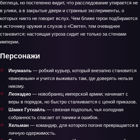
беглеца, но постепенно видит, что расследование упирается не
в улики, а в закрытые двери и странные эксперименты, о
которых никто не говорит вслух. Чем ближе герои подбираются
к источнику оружия и слухов о «Свете», тем очевиднее
становится: настоящая угроза сидит не только за стенами
империи.
Персонажи
Инумаэль
— робкий курьер, который внезапно становится
«виновным» и учится выживать там, где доверять нельзя
никому.
Леокадио
— новобранец имперской армии; начинает с
веры в порядок, но быстро сталкивается с ценой приказов.
Шааке Гутхайль
— связная подполья, чья холодная
собранность спасает от паники и ошибок.
Хельман
— командир, для которого погоня превращается в
личную одержимость.