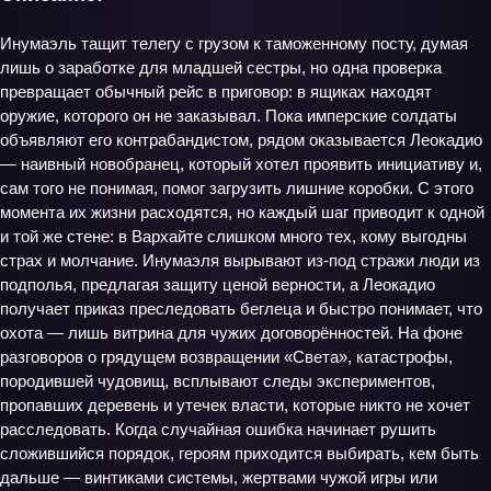
Инумаэль тащит телегу с грузом к таможенному посту, думая
лишь о заработке для младшей сестры, но одна проверка
превращает обычный рейс в приговор: в ящиках находят
оружие, которого он не заказывал. Пока имперские солдаты
объявляют его контрабандистом, рядом оказывается Леокадио
— наивный новобранец, который хотел проявить инициативу и,
сам того не понимая, помог загрузить лишние коробки. С этого
момента их жизни расходятся, но каждый шаг приводит к одной
и той же стене: в Вархайте слишком много тех, кому выгодны
страх и молчание. Инумаэля вырывают из-под стражи люди из
подполья, предлагая защиту ценой верности, а Леокадио
получает приказ преследовать беглеца и быстро понимает, что
охота — лишь витрина для чужих договорённостей. На фоне
разговоров о грядущем возвращении «Света», катастрофы,
породившей чудовищ, всплывают следы экспериментов,
пропавших деревень и утечек власти, которые никто не хочет
расследовать. Когда случайная ошибка начинает рушить
сложившийся порядок, героям приходится выбирать, кем быть
дальше — винтиками системы, жертвами чужой игры или