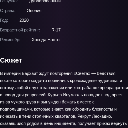
Озвучка:
Дублированный
Страна:
Япония
Год:
2020
Возрастной рейтинг:
R-17
Режиссёр:
Хосода Наото
Сюжет
В империи Вархайт ждут повторения «Света» — бедствия,
после которого когда‑то появились кровожадные чудовища, и
потому любой слух о заражении или контрабанде превращается
в повод для репрессий. Курьер Инумаэль попадает под арест
из‑за чужого груза и вынужден бежать вместе с
подпольщиками, которые знают, как обходить блокпосты и
исчезать в тени столичных кварталов. Рекрут Леокадио,
оказавшийся рядом в день инцидента, получает приказ вернуть