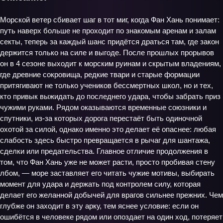
Морской ветер сбивает шаг в тот миг, когда Фан Хань понимает:
путь наверх больше не проходит по знакомым аренам и залам
секты, теперь за каждый шанс придётся драться там, где закон
держится только на силе и выгоде. После прошлых прорывов
он в 4 сезоне выходит к морским руинам и скрытым владениям,
где древние сокровища, редкие твари и старые формации
притягивают не только учеников бессмертных школ, но и тех,
кто привык выжидать до последнего удара, чтобы забрать приз
чужими руками. Рядом оказываются временные союзники и
спутники, из-за которых дорога перестаёт быть одиночной
охотой за силой, однако именно это делает её опаснее: любая
слабость здесь быстро превращается в рычаг для шантажа,
сделки или предательства. Главное отличие продолжения в
том, что Фан Хань уже не может расти, просто пробивая стену
лбом, — море заставляет его читать чужие мотивы, выбирать
момент для удара и держать под контролем силу, которая
делает его желанной добычей для врагов сильнее прежних. Чем
глубже он заходит в эту арку, тем яснее условие: если он
ошибётся в человеке рядом или опоздает на один ход, потеряет