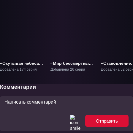
«Окутывая небеса»
«Мир бессмертных»
«Становление
ТВ-1
ТВ-1
богом» ТВ-1
Добавлена 174 серия
Добавлена 26 серия
Добавлена 52 сер
Комментарии
Отправить