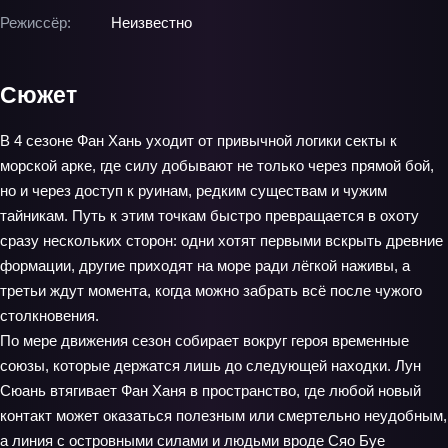
Режиссёр:
Неизвестно
Сюжет
В 4 сезоне Фан Хань уходит от привычной логики секты к
морской арке, где силу добывают не только через прямой бой,
но и через доступ к руинам, редким существам и чужим
тайникам. Путь к этим точкам быстро превращается в охоту
сразу нескольких сторон: одни хотят первыми вскрыть древние
формации, другие приходят на море ради лёгкой наживы, а
третьи ждут момента, когда можно забрать всё после чужого
столкновения.
По мере движения сезон собирает вокруг героя временные
союзы, которые держатся лишь до следующей находки. Лун
Сюань втягивает Фан Ханя в пространство, где любой новый
контакт может оказаться полезным или смертельно неудобным,
а линия с островными силами и людьми вроде Сяо Буе