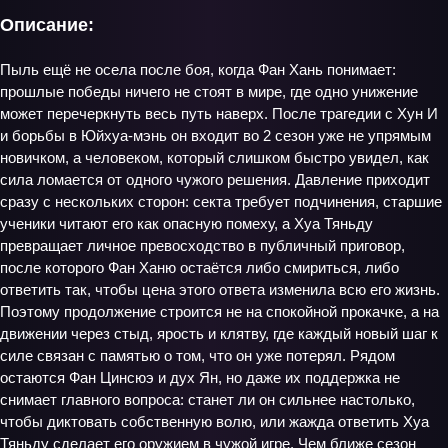
Описание:
Пыль ещё не осела после боя, когда Фан Хань понимает:
прошлые победы ничего не стоят в мире, где одно унижение
может перечеркнуть весь путь наверх. После трагедии с Хун И
и борьбы в Юйхуа-мэнь он входит во 2 сезон уже не упрямым
новичком, а человеком, который слишком быстро увидел, как
сила ломается от одного чужого решения. Давление приходит
сразу с нескольких сторон: секта требует подчинения, старшие
ученики читают его как опасную помеху, а Хуа Тяньду
превращает личное превосходство в публичный приговор,
после которого Фан Ханю остаётся либо смириться, либо
ответить так, чтобы цена этого ответа изменила всю его жизнь.
Поэтому продолжение строится не на спокойной прокачке, а на
движении через стыд, ярость и клятву, где каждый новый шаг к
силе связан с памятью о том, что он уже потерял. Рядом
остаются Фан Цинсюэ и дух Ян, но даже их поддержка не
снимает главного вопроса: станет ли он сильнее настолько,
чтобы диктовать собственную волю, или жажда ответить Хуа
Тяньду сделает его оружием в чужой игре. Чем ближе сезон