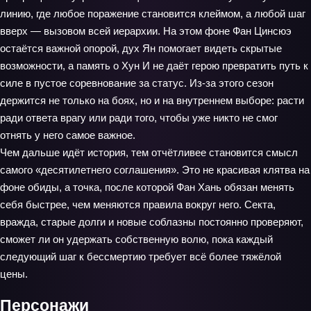
линию, где любое поражение становится клеймом, а любой шаг
вверх — вызовом всей иерархии. На этом фоне Фан Цинсюэ
остаётся важной опорой, дух Ян помогает видеть скрытые
возможности, а память о Хун И не даёт герою превратить путь к
силе в пустое соревнование за статус. Из-за этого сезон
держится не только на боях, но и на внутреннем выборе: расти
ради ответа врагу или ради того, чтобы уже никто не смог
отнять у него самое важное.
Чем дальше идёт история, тем отчётливее становится смысл
самого «десятилетнего соглашения». Это не красивая клятва на
фоне обиды, а точка, после которой Фан Хань обязан менять
себя быстрее, чем меняются правила вокруг него. Секта,
вражда, старые долги и новые соблазны постоянно проверяют,
сможет ли он удержать собственную волю, пока каждый
следующий шаг к бессмертию требует всё более тяжёлой
цены.
Персонажи