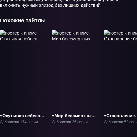
включить нужный эпизод без лишних действий.
Похожие тайтлы
«Окутывая небеса»
«Мир бессмертных»
«Становление
ТВ-1
ТВ-1
богом» ТВ-1
Добавлена 174 серия
Добавлена 26 серия
Добавлена 52 сер