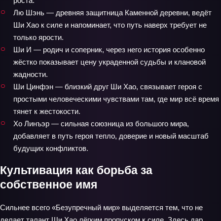
роста.
Лю Шэнь — древняя защитница Каменной деревни, ведёт
Ши Хао к силе и напоминает, что путь наверх требует не
только ярости.
Ши И — родич и соперник, через него история особенно
жёстко показывает цену украденной судьбы и клановой
жадности.
Ши Цинфэн — близкий друг Ши Хао, связывает героя с
простыми человеческими чувствами там, где мир всё время
тянет к жестокости.
Хо Линъэр — сильная союзница из большого мира,
добавляет в путь героя тепло, доверие и новый масштаб
будущих конфликтов.
Культивация как борьба за
собственное имя
Сильнее всего «Безупречный мир» выделяется тем, что не
делает талант Ши Хао лёгким пропуском к силе. Здесь дар