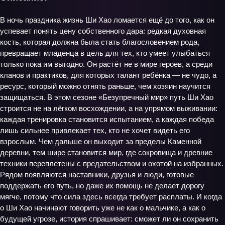
В ночь праздника жизнь Ши Хао ломается ещё до того, как он
успевает понять цену собственного дара: редкая духовная
кость, которая должна была стать благословением рода,
превращает младенца в цель для тех, кто умеет улыбаться
только пока им выгодно. Он растёт не в мире героев, а среди
кланов и практиков, для которых талант ребёнка — не чудо, а
ресурс, который можно отнять раньше, чем хозяин научится
защищаться. В этом сезоне «Безупречный мир» путь Ши Хао
строится не на лёгком восхождении, а на упрямом выживании:
каждая тренировка становится испытанием, а каждая победа
лишь сильнее привлекает тех, кто не хочет видеть его
взрослым. Чем дальше он выходит за пределы Каменной
деревни, тем шире становится мир, где сокровища и древние
техники переплетены с предательством и охотой на избранных.
Рядом появляются наставники, друзья и люди, готовые
поддержать его путь, но даже их помощь не делает дорогу
мягче, потому что сила здесь всегда требует расплаты. И когда
о Ши Хао начинают говорить уже не как о мальчике, а как о
будущей угрозе, история спрашивает: сможет ли он сохранить