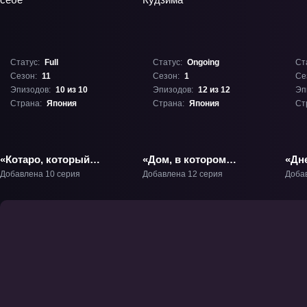
Статус:
Full
Статус:
Ongoing
Ст
Сезон:
11
Сезон:
1
Се
Эпизодов:
10 из 10
Эпизодов:
12 из 12
Эп
Страна:
Япония
Страна:
Япония
Ст
«Котаро, который
«Дом, в котором
«Дн
живёт сам по себе»
щебечет Кудзима» ТВ-1
стра
Добавлена 10 серия
Добавлена 12 серия
Доба
ТВ-11