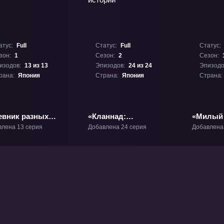
атус:
Full
Статус:
Full
Статус:
зон:
1
Сезон:
2
Сезон:
изодов:
13 из 13
Эпизодов:
24 из 24
Эпизодо
рана:
Япония
Страна:
Япония
Страна:
евник разных
«Кланнад:
«Милый 
н» ТВ-1
Продолжение истории»
влена 13 серия
Добавлена 24 серия
Добавлена
ТВ-2