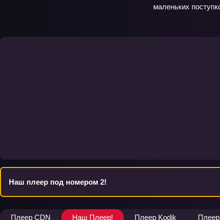
маленьких поступко
Наш плеер под номером 2!
Плеер CDN
Наш Плеер!
Плеер Kodik
Плеер 