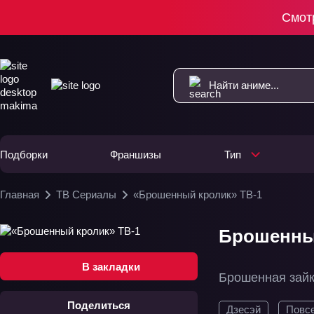
Смот
Подборки
Франшизы
Тип
Главная
ТВ Сериалы
«Брошенный кролик» ТВ-1
Брошенный
В закладки
Брошенная зай
Поделиться
Дзесэй
Повс