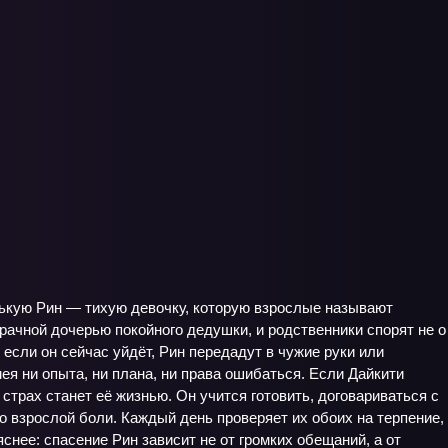
нькую Рин — тихую девочку, которую взрослые называют
рачной дочерью покойного дедушки, и родственники спорят не о
 если он сейчас уйдёт, Рин передадут в чужие руки или
мея ни опыта, ни плана, ни права ошибаться. Если Дайкити
 страх станет её жизнью. Он учится готовить, договариваться с
о взрослой боли. Каждый день проверяет их обоих на терпение,
снее: спасение Рин зависит не от громких обещаний, а от