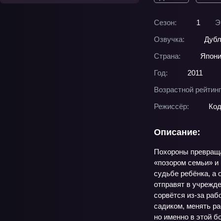
Сезон:
1
Э
Озвучка:
Дубл
Страна:
Япон
Год:
2011
Возрастной рейтинг
Режиссёр:
Код
Описание:
Похороны превраща
«позором семьи» и 
судьбе ребёнка, а 
отправят в учрежде
сорвётся из‑за раб
садиком, менять ра
но именно в этой б