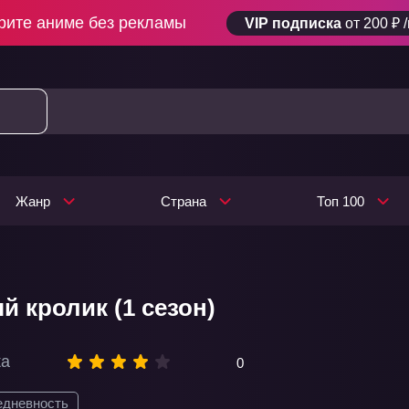
рите аниме без рекламы
VIP подписка
от 200 ₽ 
Жанр
Страна
Топ 100
 кролик (1 сезон)
ка
0
едневность