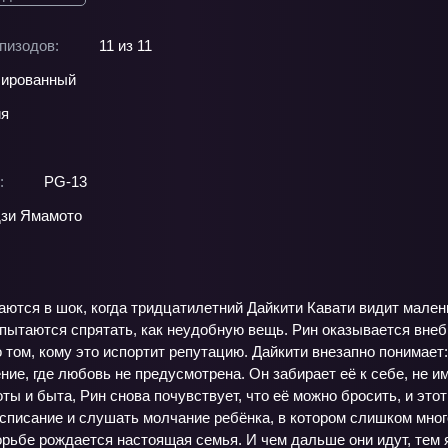
пизодов:
11 из 11
ированный
ия
:
PG-13
зи Ямамото
ются в шок, когда тридцатилетний Дайкити Кавати видит мале
пытаются спрятать, как неудобную вещь. Рин оказывается внеб
о том, кому это испортит репутацию. Дайкити внезапно понимает:
ние, где любовь не предусмотрена. Он забирает её к себе, не и
оты и быта, Рин снова почувствует, что её можно бросить, и этот
списание и слушать молчание ребёнка, в котором слишком мног
орьбе рождается настоящая семья. И чем дальше они идут, тем я