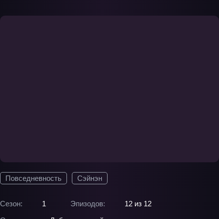
Повседневность
Сэйнэн
Сезон:
1
Эпизодов:
12 из 12