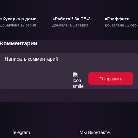
«Кухарка в доме
«Работа!! 3» ТВ-3
«Граффити
майко» ТВ-1
счастливой ку
Добавлена 12 серия
Добавлена 13 серия
Добавлена 12 сер
ТВ-1
Комментарии
Отправить
Telegram
Мы
Вконтакте