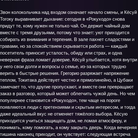
Звон колокольчика над входом означает начало смены, и Кёсуй
Тогоку выравнивает дыхание: сегодня в «Рокуходо» снова
придут те, кому нужен не только чай. Он держит чайный дом
вместе с тремя друзьями, потому что знает: уют приходится
собирать из внимания и терпения. В зале пахнет сладостями и
травами, но за спокойствием скрывается работа — каждый
посетитель приносит усталость, обиду или страх, и одна
неверная фраза ломает доверие. Кёсуй улыбается, хотя внутри
у него свои долги и вопросы о семье, из‑за которых трудно
верить в быстрые решения. Грегорио разряжает напряжение
теплом, Токитака действует честно и прямолинейно, а Цубаки
замечает то, что другие пропускают, и вместе они превращают
заказ в разговор, который может облегчить чужой день. Но чем
популярнее становится «Рокуходо», тем чаще на пороге
появляются люди с претензиями и скрытым интересом, и тогда
даже идеальный вкус не отменяет тяжёлого выбора. Кёсую
приходится учиться защищать дом, не ломая атмосферу, и
понимать, кому помогать, а кому закрыть дверь. Когда вечерняя
тишина наконец приходит, он чувствует: следующая встреча