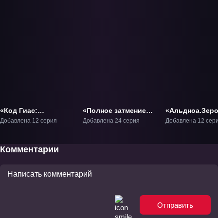
«Код Гиас:
«Полное затмение»
«Альдноа.Зер
Вернувшийся Розе»
ТВ-1
ТВ-1
Добавлена 12 серия
Добавлена 24 серия
Добавлена 12 сер
ТВ-1
Комментарии
Отправить