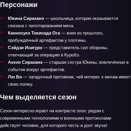
Персонажи
Юкина Сираханэ
— школьница, которая оказывается
связана с пилотированием меха.
Кэнносукэ Токисада Ога
— воин из прошлого,
пробуждённый артефактом у плотины.
Сэйдзи Исигуро
— представитель сил обороны,
отвечающий за операцию в Куробэ.
Акехо Сираханэ
— старшая сестра Юкины, вовлечённая в
события вокруг артефактов.
Лю Бо
— загадочный противник, чей интерес к мехам имеет
свою логику.
Чем выделяется сезон
Сезон интересно играет на контрасте эпох: рядом с
современными технологиями и военными протоколами
действует человек, для которого честь и долг звучат