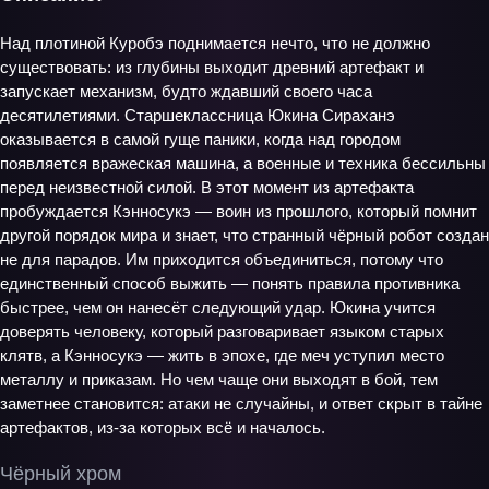
Над плотиной Куробэ поднимается нечто, что не должно
существовать: из глубины выходит древний артефакт и
запускает механизм, будто ждавший своего часа
десятилетиями. Старшеклассница Юкина Сираханэ
оказывается в самой гуще паники, когда над городом
появляется вражеская машина, а военные и техника бессильны
перед неизвестной силой. В этот момент из артефакта
пробуждается Кэнносукэ — воин из прошлого, который помнит
другой порядок мира и знает, что странный чёрный робот создан
не для парадов. Им приходится объединиться, потому что
единственный способ выжить — понять правила противника
быстрее, чем он нанесёт следующий удар. Юкина учится
доверять человеку, который разговаривает языком старых
клятв, а Кэнносукэ — жить в эпохе, где меч уступил место
металлу и приказам. Но чем чаще они выходят в бой, тем
заметнее становится: атаки не случайны, и ответ скрыт в тайне
артефактов, из‑за которых всё и началось.
Чёрный хром