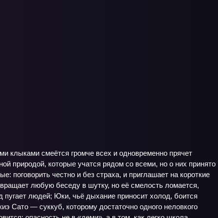
ыми клыками смеётся громче всех и одновременно прячет
ой природой, которые учатся рядом со всеми, но о них принято
ые: поговорить честно и без страха, и приглашает на короткие
вращает любую беседу в шутку, но её смелость ломается,
ид пугает людей; Юки, чьё дыхание приносит холод, боится
киэ Сато — суккуб, которому достаточно одного неловкого
ится: опасность не в «деми», а в том, как легко школа