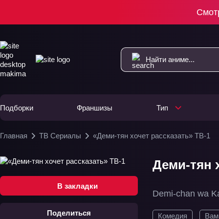
Смот
Подборки
Франшизы
Тип
Главная
ТВ Сериалы
«Деми-тян хочет рассказать» ТВ-1
Деми-тян х
В закладки
Demi-chan wa Kat
Поделиться
Комедия
Вам