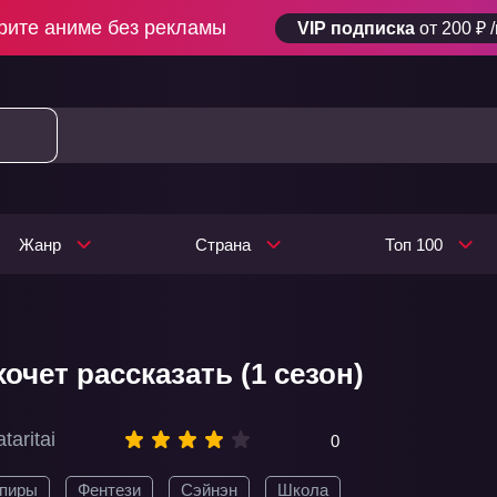
рите аниме без рекламы
VIP подписка
от 200 ₽ 
Жанр
Страна
Топ 100
очет рассказать (1 сезон)
aritai
0
пиры
Фентези
Сэйнэн
Школа