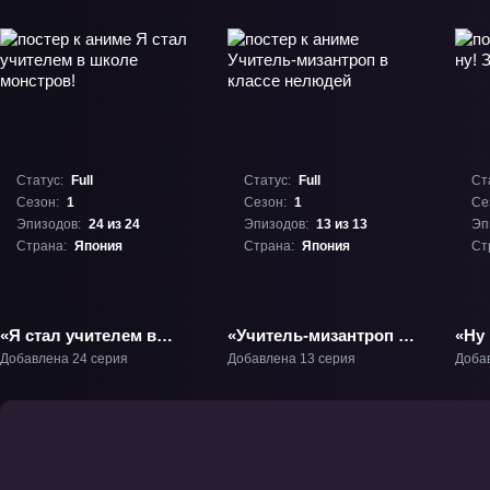
Статус:
Full
Статус:
Full
Ст
Сезон:
1
Сезон:
1
Се
Эпизодов:
24 из 24
Эпизодов:
13 из 13
Эп
Страна:
Япония
Страна:
Япония
Ст
«Я стал учителем в
«Учитель-мизантроп в
«Ну
школе монстров!» ТВ-1
классе нелюдей» ТВ-1
яйца
Добавлена 24 серия
Добавлена 13 серия
Доба