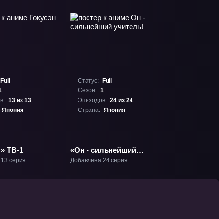
Full
Статус:
Full
1
Сезон:
1
в:
13 из 13
Эпизодов:
24 из 24
Япония
Страна:
Япония
» ТВ-1
«Он - сильнейший
учитель!» ТВ-1
 13 серия
Добавлена 24 серия