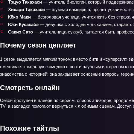
Тэцуо Такахаси
— учитель биологии, который поддерживает
Хикари Такахаси
— шумная вампирша, прячет уязвимость з
Кёко Маки
— безголовая ученица, учится жить без страха ч
Юки Кусакабэ
— девушка с холодным дыханием, старается 
Сакиэ Сато
— учительница‑суккуб, пытается быть професс
Почему сезон цепляет
1 сезон выделяется мягким тоном: вместо битв и «суперсил» з
смешивает школьную комедию с почти научным интересом к осо
знакомства с историей: она закрывает основные вопросы героин
Смотреть онлайн
Сезон доступен в плеере по сериям: список эпизодов, продолж
TV, а закладки помогают вернуться к любимым сценам. Доступ 
Похожие тайтлы