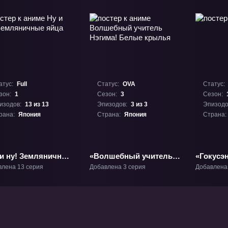
атус:
Full
Статус:
OVA
Статус:
зон:
1
Сезон:
3
Сезон:
изодов:
13 из 13
Эпизодов:
3 из 3
Эпизодо
рана:
Япония
Страна:
Япония
Страна:
 и ну! Земляничные
«Волшебный учитель
«Гокусэн
» ТВ-1
Нэгима! Белые
влена 13 серия
Добавлена 3 серия
Добавлена
крылья» ОВА-3