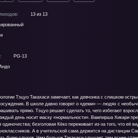
пизодов:
13 из 13
ированный
ия
:
PG-13
Андо
ологии Тэцуо Такахаси замечает, как девчонка с слишком остр
 осуждения. В школе давно говорят о «деми» — людях с необычн
рашивать прямо. Тэцуо решает сделать то, чего избегают взросл
 каждый день носит маску «нормальности». Вампирша Хикари пре
я одиночества; безголовая Кёко переживает из‑за того, что её в
ноклассников. А в учительской сама держится на дистанции Са
ть бурю слухов. Чем больше Такахаси слушает, тем яснее станов