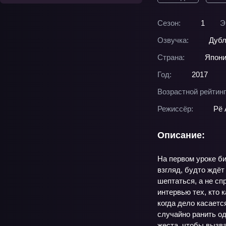
Сезон:
1
Э
Озвучка:
Дубл
Страна:
Япон
Год:
2017
Возрастной рейтинг
Режиссёр:
Рё 
Описание:
На первом уроке би
взгляд, будто ждёт
шептаться, а не сп
интервью тех, кто
когда дело касаетс
случайно ранить од
жеста, чтобы вызва