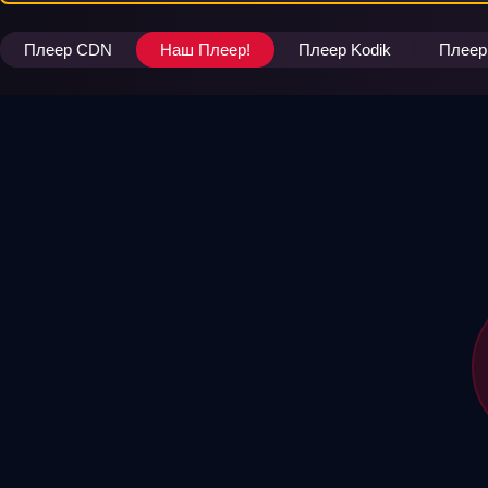
Плеер CDN
Наш Плеер!
Плеер Kodik
Плеер 