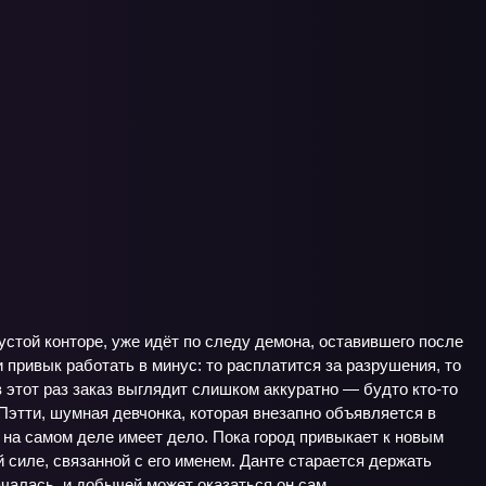
устой конторе, уже идёт по следу демона, оставившего после
и привык работать в минус: то расплатится за разрушения, то
в этот раз заказ выглядит слишком аккуратно — будто кто-то
Пэтти, шумная девчонка, которая внезапно объявляется в
 на самом деле имеет дело. Пока город привыкает к новым
 силе, связанной с его именем. Данте старается держать
ачалась, и добычей может оказаться он сам.