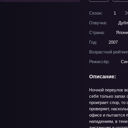
Сезон:
1
Э
Озвучка:
Дубл
Страна:
Япон
Год:
2007
Возрастной рейтинг
Режиссёр:
Син
Описание:
Ночной переулок вс
себя только запах 
проиграет спор, то
проверяет, насколь
офисе и пытается п
нападениям, в тени
дистанцию и шутить