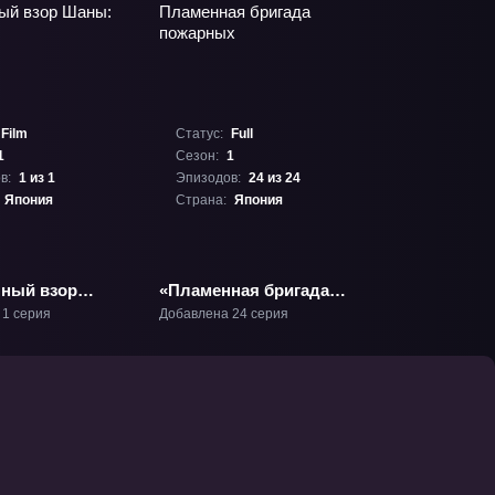
Film
Статус:
Full
1
Сезон:
1
в:
1 из 1
Эпизодов:
24 из 24
Япония
Страна:
Япония
ный взор
«Пламенная бригада
Фильм»
пожарных» ТВ-1
 1 серия
Добавлена 24 серия
1