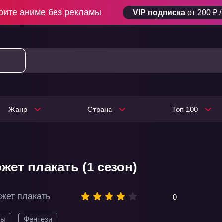
рите аниме без рекламы
VIP подписка
от 200 ₽ 
Жанр
Страна
Топ 100
жет плакать (1 сезон)
жет плакать
0
ны
Фентези