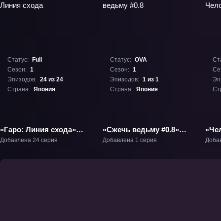
Статус:
Full
Статус:
OVA
Ст
Сезон:
1
Сезон:
1
Се
Эпизодов:
24 из 24
Эпизодов:
1 из 1
Эп
Страна:
Япония
Страна:
Япония
Ст
«Гаро: Линия схода»
«Сжечь ведьму #0.8»
«Че
ТВ-1
ОВА-1
Рез
Добавлена 24 серия
Добавлена 1 серия
Доба