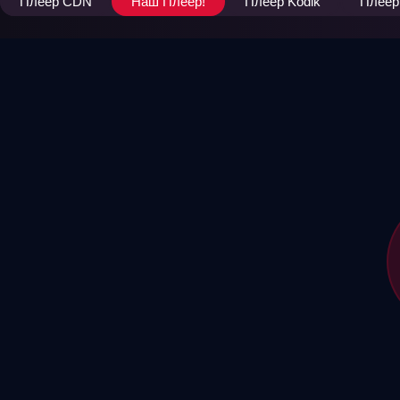
Плеер CDN
Наш Плеер!
Плеер Kodik
Плеер 