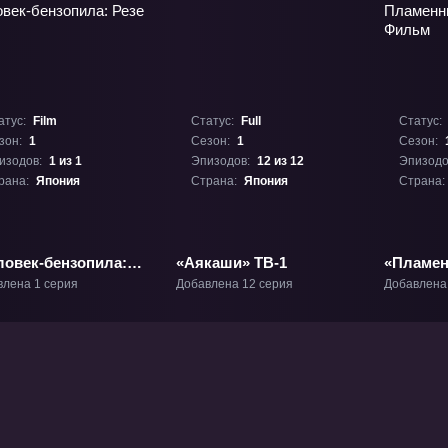
атус:
Film
Статус:
Full
Статус:
зон:
1
Сезон:
1
Сезон:
изодов:
1 из 1
Эпизодов:
12 из 12
Эпизодо
рана:
Япония
Страна:
Япония
Страна:
ловек-бензопила:
«Аякаши» ТВ-1
«Пламен
е» Фильм-1
Шаны: 
влена 1 серия
Добавлена 12 серия
Добавлена
Фильм-