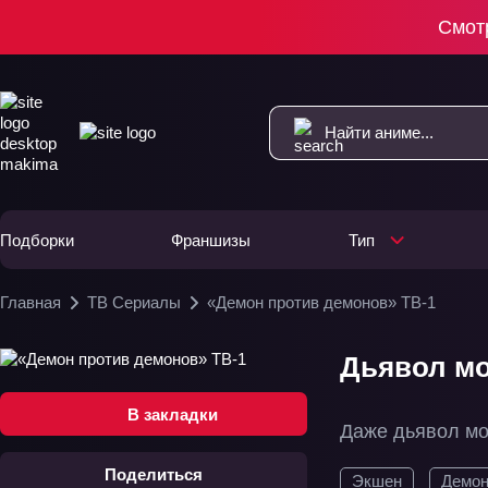
Смот
Подборки
Франшизы
Тип
Главная
ТВ Сериалы
«Демон против демонов» ТВ-1
Дьявол мо
В закладки
Даже дьявол мо
Поделиться
Экшен
Демо