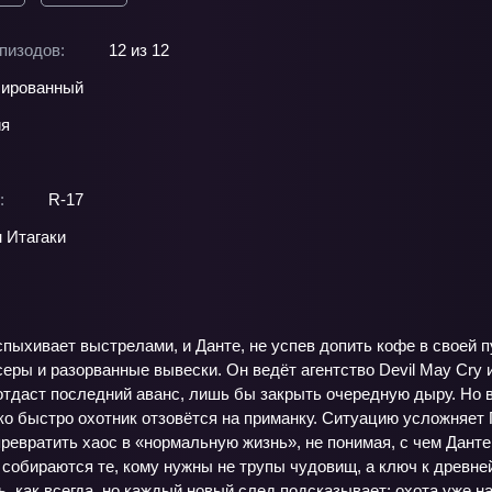
пизодов:
12 из 12
ированный
ия
:
R-17
 Итагаки
пыхивает выстрелами, и Данте, не успев допить кофе в своей п
серы и разорванные вывески. Он ведёт агентство Devil May Cry 
 отдаст последний аванс, лишь бы закрыть очередную дыру. Но 
ко быстро охотник отзовётся на приманку. Ситуацию усложняет 
ревратить хаос в «нормальную жизнь», не понимая, с чем Данте
 собираются те, кому нужны не трупы чудовищ, а ключ к древней
, как всегда, но каждый новый след подсказывает: охота уже н