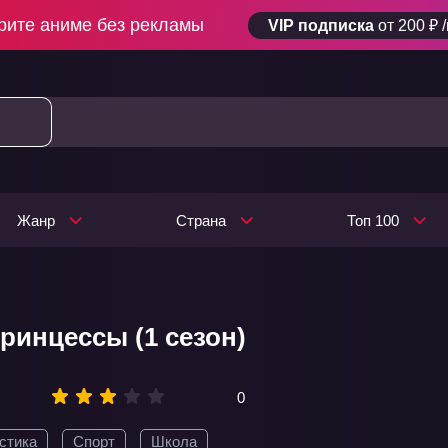
рите аниме без рекламы
VIP подписка
от 200 ₽ 
Жанр
Страна
Топ 100
ринцессы (1 сезон)
0
стика
Спорт
Школа