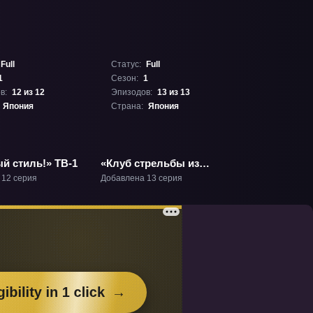
Full
Статус:
Full
1
Сезон:
1
в:
12 из 12
Эпизодов:
13 из 13
Япония
Страна:
Япония
й стиль!» ТВ-1
«Клуб стрельбы из
лука» ТВ-1
 12 серия
Добавлена 13 серия