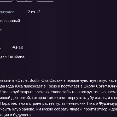
пизодов:
12 из 12
ированный
ия
:
PG-13
эки Татибана
ватки в «Circlet Bout» Юка Сасаки впервые чувствует вкус наст
два года Юка приезжает в Токио и поступает в школу Сэйнт Юн
й зал: клуб закрыт, прежняя слава забыта, а вокруг только нас
вной девчонкой, которая тоже хочет вернуть клубу жизнь, и с
 Параллельно в стране растёт культ чемпионки Тикагэ Фудзиму
крыть клуб заново, им нужно собрать людей, пройти отбор и док
тации и будущего.