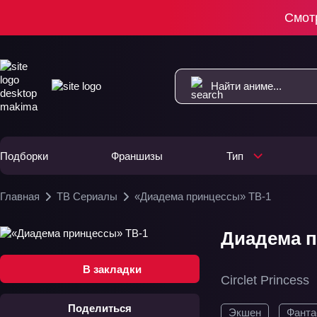
Смот
Подборки
Франшизы
Тип
Главная
ТВ Сериалы
«Диадема принцессы» ТВ-1
Диадема п
В закладки
Circlet Princess
Поделиться
Экшен
Фанта