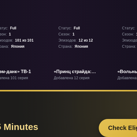
атус:
Full
Статус:
Full
Статус:
зон:
1
Сезон:
1
Сезон:
изодов:
101 из 101
Эпизодов:
12 из 12
Эпизодо
рана:
Япония
Страна:
Япония
Страна:
эм-данк» ТВ-1
«Принц страйда:
«Вольны
Альтернатива» ТВ-1
влена 101 серия
Добавлена 12 серия
Добавлена