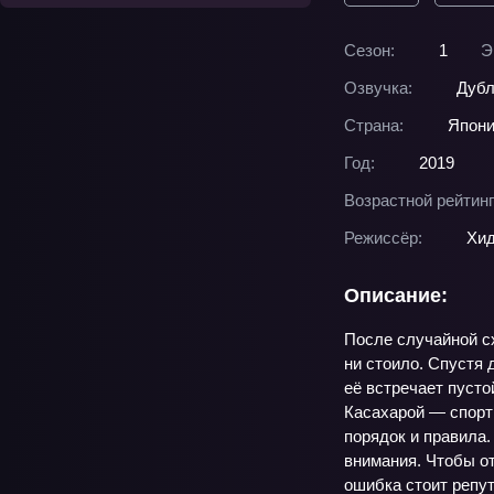
Сезон:
1
Э
Озвучка:
Дубл
Страна:
Япон
Год:
2019
Возрастной рейтинг
Режиссёр:
Хид
Описание:
После случайной сх
ни стоило. Спустя 
её встречает пусто
Касахарой — спорти
порядок и правила.
внимания. Чтобы от
ошибка стоит репу