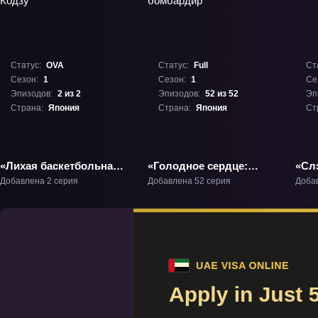
Статус:
OVA
Статус:
Full
Ст
Сезон:
1
Сезон:
1
Се
Эпизодов:
2 из 2
Эпизодов:
52 из 52
Эп
Страна:
Япония
Страна:
Япония
Ст
«Лихая баскетбольная
«Голодное сердце:
«Сл
команда Кодзу» ОВА-1
Дикий бомбардир» ТВ-1
Добавлена 2 серия
Добавлена 52 серия
Доба