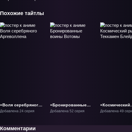
Похожие тайтлы
«Воля серебряного
«Бронированные
«Космический
Аргеволлена» ТВ-1
воины Вотомы»
рыцарь Теккам
Добавлена 24 серия
Добавлена 52 серия
Добавлена 49 сер
ТВ-1
Блейд» ТВ-1
Комментарии