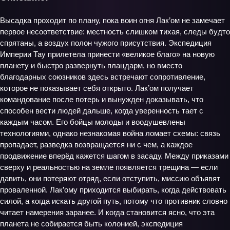
Высадка проходит по плану, пока воин огня Лак’ом не замечает
первое несоответствие: местность слишком тихая, следы будто
спрятаны, а воздух полон чужого присутствия. Экспедиция
Империи Тау прилетела принести «великое благо» на новую
планету и быстро развернуть плацдарм, но вместо
благодарных союзников здесь встречают сопротивление,
которое не показывает себя открыто. Лак’ом получает
командование после потерь и вынужден доказывать, что
способен вести людей дальше, когда уверенность тает с
каждым часом. Его бойцы молоды и воодушевлены
технологиями, однако незнакомая война ломает схемы: связь
пропадает, разведка возвращается ни с чем, а каждое
продвижение вперёд кажется шагом в засаду. Между приказами
сверху и реальностью на земле появляется трещина — если
давить, они потеряют отряд, если отступить, миссию объявят
проваленной. Лак’ому приходится выбирать, когда действовать
силой, а когда искать другой путь, потому что противник словно
читает намерения заранее. И когда становится ясно, что эта
планета не собирается быть колонией, экспедиция