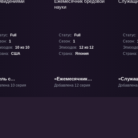
атус:
Full
Статус:
Full
Статус:
зон:
1
Сезон:
1
Сезон:
изодов:
10 из 10
Эпизодов:
12 из 12
Эпизодо
рана:
США
Страна:
Япония
Страна:
ель с
«Ежемесячник
«Служащ
видениями» ТВ-1
бредовой науки» ТВ-1
ТВ-1
влена 10 серия
Добавлена 12 серия
Добавлена