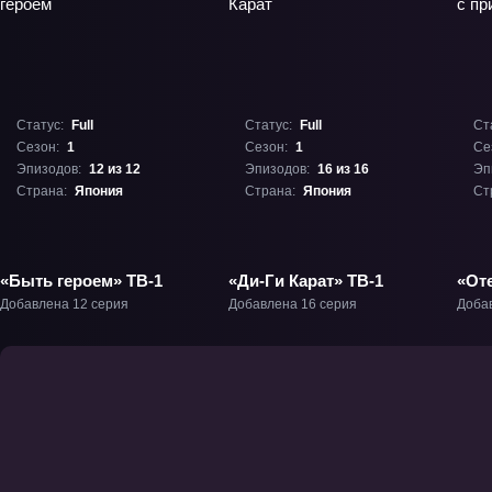
Статус:
Full
Статус:
Full
Ст
Сезон:
1
Сезон:
1
Се
Эпизодов:
12 из 12
Эпизодов:
16 из 16
Эп
Страна:
Япония
Страна:
Япония
Ст
«Быть героем» ТВ-1
«Ди-Ги Карат» ТВ-1
«От
при
Добавлена 12 серия
Добавлена 16 серия
Доба