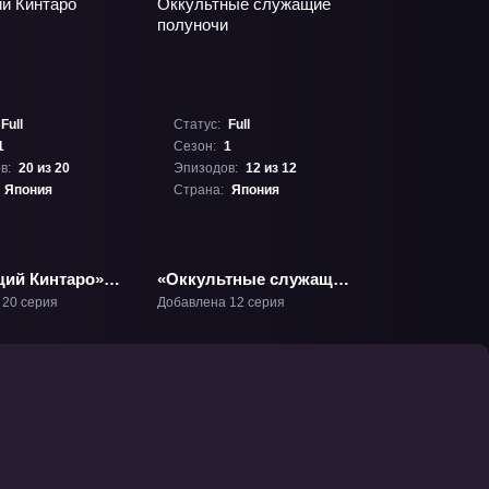
Full
Статус:
Full
1
Сезон:
1
в:
20 из 20
Эпизодов:
12 из 12
Япония
Страна:
Япония
ий Кинтаро»
«Оккультные служащие
полуночи» ТВ-1
 20 серия
Добавлена 12 серия