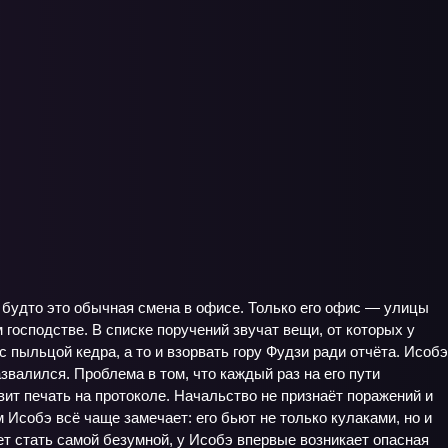
 будто это обычная смена в офисе. Только его офис — улицы
 господстве. В списке поручений звучат вещи, от которых у
с пыльцой кедра, а то и взорвать гору Фудзи ради отчёта. Исобэ
звалился. Проблема в том, что каждый раз на его пути
вит печать на протоколе. Начальство не признаёт поражений и
 Исобэ всё чаще замечает: его бьют не только кулаками, но и
ет стать самой безумной, у Исобэ впервые возникает опасная