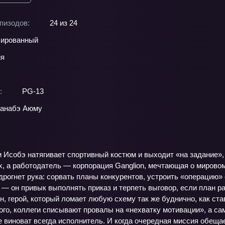
пизодов:
24 из 24
ированный
ия
:
PG-13
танабэ Аюму
и Исобэ натягивает спортивный костюм и выходит «на задание»,
х, а работодатель — корпорация Ganglion, мечтающая о мировом
дрогнет рука: сорвать планы конкурентов, устроить «операцию» 
 — он привык выполнять приказ и терпеть выговор, если план ра
, герой, который ломает любую схему так же буднично, как ста
го, коллеги списывают провалы на «нехватку мотивации», а сам
е виноват всегда исполнитель. И когда очередная миссия обеща