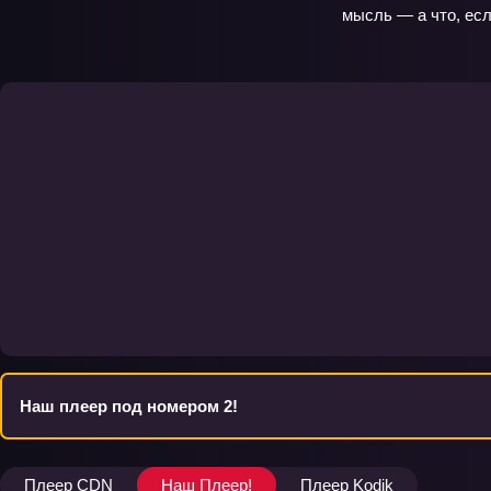
мысль — а что, есл
Наш плеер под номером 2!
Плеер CDN
Наш Плеер!
Плеер Kodik