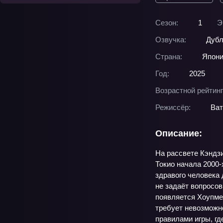
Сезон:
1
Э
Озвучка:
Дубл
Страна:
Япон
Год:
2025
Возрастной рейтинг
Режиссёр:
Ва
Описание:
На рассвете Кэндз
Токио начала 2000‑
здравого человека 
не задаёт вопросов
появляется Хоупмен
требует невозможно
правилами игры, гд