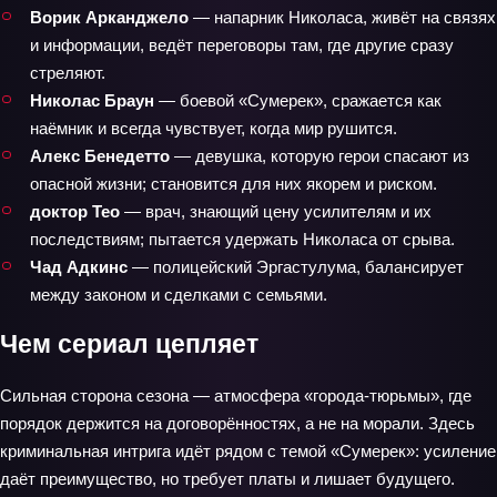
Ворик Арканджело
— напарник Николаса, живёт на связях
и информации, ведёт переговоры там, где другие сразу
стреляют.
Николас Браун
— боевой «Сумерек», сражается как
наёмник и всегда чувствует, когда мир рушится.
Алекс Бенедетто
— девушка, которую герои спасают из
опасной жизни; становится для них якорем и риском.
доктор Тео
— врач, знающий цену усилителям и их
последствиям; пытается удержать Николаса от срыва.
Чад Адкинс
— полицейский Эргастулума, балансирует
между законом и сделками с семьями.
Чем сериал цепляет
Сильная сторона сезона — атмосфера «города‑тюрьмы», где
порядок держится на договорённостях, а не на морали. Здесь
криминальная интрига идёт рядом с темой «Сумерек»: усиление
даёт преимущество, но требует платы и лишает будущего.