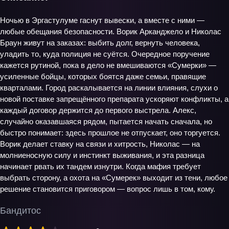
Ночью в Эргастулуме гаснут вывески, а вместе с ними —
любые обещания безопасности. Ворик Арканджело и Николас
Браун живут на заказах: выбить долг, вернуть человека,
уладить то, куда полиция не суётся. Очередное поручение
кажется рутиной, пока в дело не вмешиваются «Сумерки» —
усиленные бойцы, которых боятся даже семьи, правящие
кварталами. Город раскалывается на линии влияния, слухи о
новой поставке запрещённого препарата ускоряют конфликты, а
каждый договор держится до первого выстрела. Алекс,
случайно оказавшаяся рядом, пытается начать сначала, но
быстро понимает: здесь прошлое не отпускает, оно торгуется.
Ворик делает ставку на связи и хитрость, Николас — на
молниеносную силу и инстинкт выживания, и эта разница
начинает рвать их тандем изнутри. Когда мафия требует
выбрать сторону, а охота на «Сумерек» выходит из тени, любое
решение становится приговором — вопрос лишь в том, кому.
Бандитос