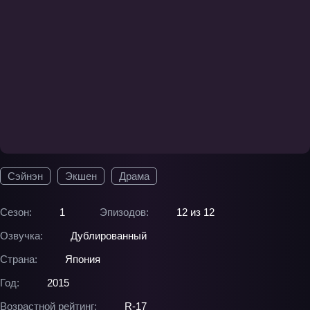
Сэйнэн
Экшен
Драма
Сезон:
1
Эпизодов:
12 из 12
Озвучка:
Дублированный
Страна:
Япония
Год:
2015
Возрастной рейтинг:
R-17