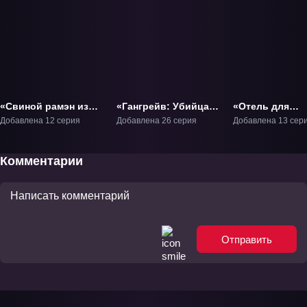
«Свиной рамэн из
«Гангрейв: Убийца с
«Отель для
Хакаты» ТВ-1
того света» ТВ-1
нелюдей» ТВ-1
Добавлена 12 серия
Добавлена 26 серия
Добавлена 13 сер
Комментарии
Отправить