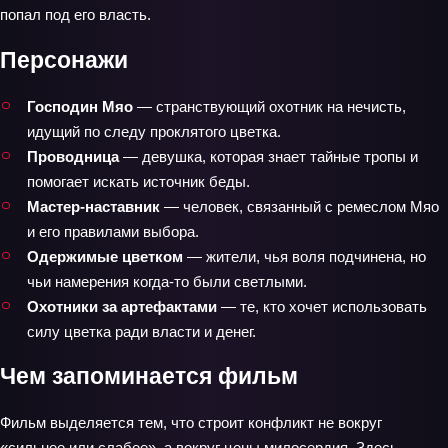
попал под его власть.
Персонажи
Господин Мяо
— странствующий охотник на нечисть,
идущий по следу проклятого цветка.
Проводница
— девушка, которая знает тайные тропы и
помогает искать источник беды.
Мастер‑наставник
— человек, связанный с ремеслом Мяо
и его правилами выбора.
Одержимые цветком
— жители, чья воля подчинена, но
чьи намерения когда-то были светлыми.
Охотники за артефактами
— те, кто хочет использовать
силу цветка ради власти и денег.
Чем запоминается фильм
Фильм выделяется тем, что строит конфликт не вокруг
«сильнее или слабее», а вокруг цены милосердия. Здесь