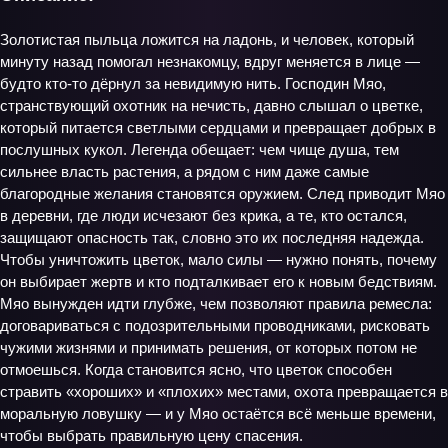
Золотистая пыльца ложится на ладонь, и человек, который
минуту назад помогал незнакомцу, вдруг меняется в лице —
будто кто-то дёрнул за невидимую нить. Господин Мяо,
странствующий охотник на нечисть, давно слышал о цветке,
который питается светлыми сердцами и превращает добрых в
послушных кукол. Легенда обещает: чем чище душа, тем
сильнее власть растения, а рядом с ним даже самые
благородные желания становятся оружием. След приводит Мяо
в деревни, где люди исчезают без крика, а те, кто остался,
защищают опасность так, словно это их последняя надежда.
Чтобы уничтожить цветок, мало силы — нужно понять, почему
он выбирает жертв и кто подталкивает его к новым бедствиям.
Мяо вынужден идти глубже, чем позволяют правила ремесла:
договариваться с подозрительными проводниками, рисковать
чужими жизнями и принимать решения, от которых потом не
отмоешься. Когда становится ясно, что цветок способен
стравить «хороших» и «плохих» местами, охота превращается в
моральную ловушку — и у Мяо остаётся всё меньше времени,
чтобы выбрать правильную цену спасения.