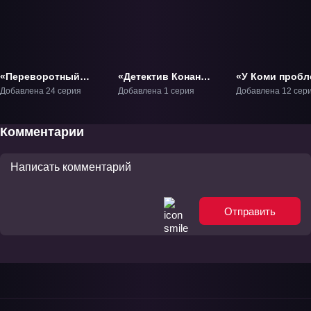
«Переворотный
«Детектив Конан
«У Коми пробл
суд» ТВ-1
OVA 08: Детектив-
общением 2» Т
Добавлена 24 серия
Добавлена 1 серия
Добавлена 12 сер
старшеклассница
Соноко Сузуки»
ОВА-8
Комментарии
Отправить