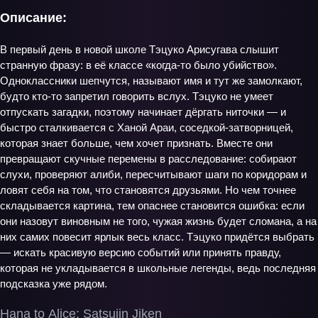
Описание:
В первый день в новой школе Тэцуко Арисугава слышит
странную фразу: в её классе «когда-то было убийство».
Одноклассники шепчутся, называют имя и тут же замолкают,
будто кто-то запретил говорить вслух. Тэцуко не умеет
отпускать загадки, поэтому начинает дёргать ниточки — и
быстро сталкивается с Ханой Араи, соседкой-затворницей,
которая знает больше, чем хочет признать. Вместе они
превращают скучные перемены в расследование: собирают
слухи, проверяют алиби, пересчитывают шаги по коридорам и
ловят себя на том, что становятся друзьями. Но чем точнее
складывается картина, тем опаснее становится ошибка: если
они назовут виновным не того, чужая жизнь будет сломана, а на
них самих повесит ярлык весь класс. Тэцуко придётся выбрать
— искать красивую версию событий или принять правду,
которая не укладывается в школьные легенды, ведь последняя
подсказка уже рядом.
Hana to Alice: Satsujin Jiken