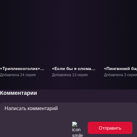
«Триплексоголик»
«Если бы я сломал
«Пингвиний ба
ТВ-1
её флаг» ТВ-1
- Фильм» Филь
Добавлена 24 серия
Добавлена 13 серия
Добавлена 3 сери
Комментарии
Отправить