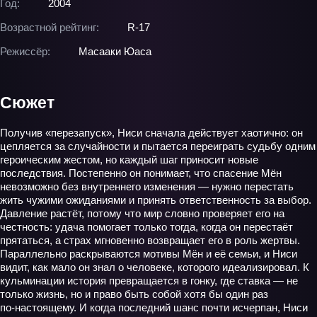
Год:
2004
Возрастной рейтинг:
R-17
Режиссёр:
Масааки Юаса
Сюжет
Получив «перезапуск», Ниси сначала действует хаотично: он
цепляется за случайности и пытается переиграть судьбу одним
героическим жестом, но каждый шаг приносит новые
последствия. Постепенно он понимает, что спасение Мён
невозможно без внутреннего изменения — нужно перестать
жить чужими ожиданиями и принять ответственность за выбор.
Давление растёт, потому что мир словно проверяет его на
честность: удача помогает только тогда, когда он перестаёт
прятаться, а страх мгновенно возвращает его в роль жертвы.
Параллельно раскрываются мотивы Мён и её семьи, и Ниси
видит, как мало он знал о человеке, которого идеализировал. К
кульминации история превращается в гонку, где ставка — не
только жизнь, но и право быть собой хотя бы один раз
по‑настоящему. И когда последний шанс почти исчерпан, Ниси