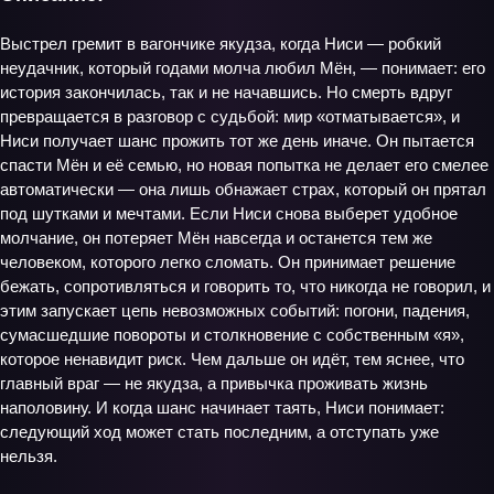
Выстрел гремит в вагончике якудза, когда Ниси — робкий
неудачник, который годами молча любил Мён, — понимает: его
история закончилась, так и не начавшись. Но смерть вдруг
превращается в разговор с судьбой: мир «отматывается», и
Ниси получает шанс прожить тот же день иначе. Он пытается
спасти Мён и её семью, но новая попытка не делает его смелее
автоматически — она лишь обнажает страх, который он прятал
под шутками и мечтами. Если Ниси снова выберет удобное
молчание, он потеряет Мён навсегда и останется тем же
человеком, которого легко сломать. Он принимает решение
бежать, сопротивляться и говорить то, что никогда не говорил, и
этим запускает цепь невозможных событий: погони, падения,
сумасшедшие повороты и столкновение с собственным «я»,
которое ненавидит риск. Чем дальше он идёт, тем яснее, что
главный враг — не якудза, а привычка проживать жизнь
наполовину. И когда шанс начинает таять, Ниси понимает:
следующий ход может стать последним, а отступать уже
нельзя.